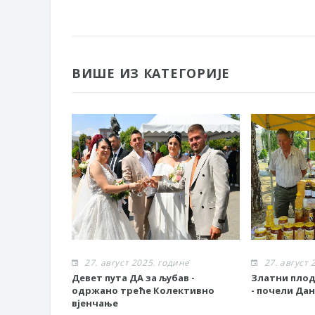
ВИШЕ ИЗ КАТЕГОРИЈЕ
27. август 2025. године
27. август 
Девет пута ДА за љубав -
Златни плод
одржано треће Колективно
- почели Да
вјенчање