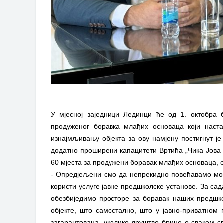
У мјесној заједници Лединци ће од 1. октобра 
продуженог боравка млађих основаца који наста
изнајмљивању објекта за ову намјену постигнут је
додатно проширени капацитети Вртића „Чика Јова З
60 мјеста за продужени боравак млађих основаца, о
- Опредјељени смо да непрекидно повећавамо могу
користи услуге јавне предшколске установе. За са
обезбиједимо просторе за боравак наших предшко
објекте, што самостално, што у јавно-приватном п
загарантована, уколико друштво брине о сваком св