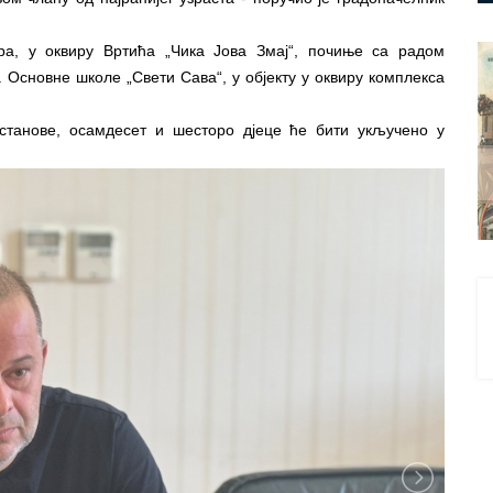
ра, у оквиру Вртића „Чика Јова Змај“, почиње са радом
а Основне школе „Свети Сава“, у објекту у оквиру комплекса
станове, осамдесет и шесторо дјеце ће бити укључено у