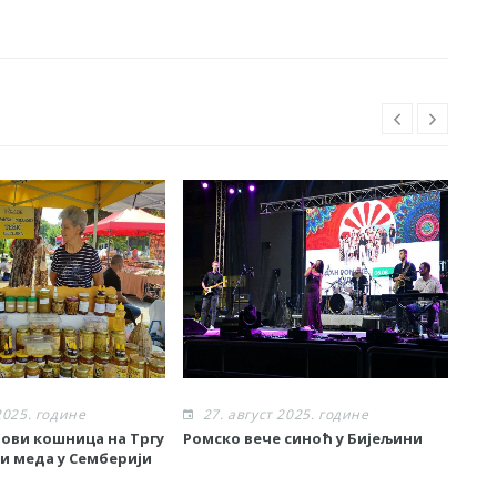
2025. године
27. август 2025. године
2
ови кошница на Тргу
Ромско вече синоћ у Бијељини
Зак
ни меда у Семберији
дож
вид