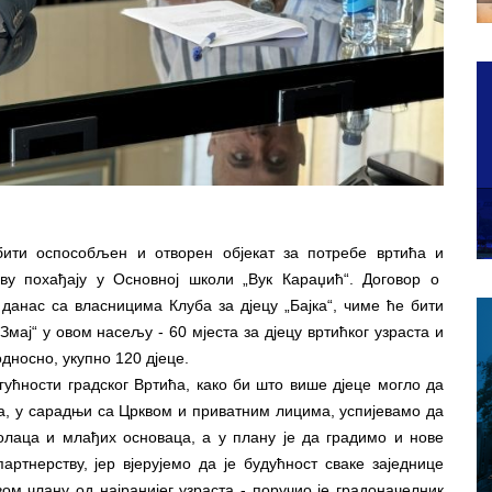
бити оспособљен и отворен објекат за потребе вртића и
ву похађају у Основној школи „Вук Караџић“. Договор о
 данас са власницима Клуба за дјецу „Бајка“, чиме ће бити
мај“ у овом насељу - 60 мјеста за дјецу вртићког узраста и
дносно, укупно 120 дјеце.
ћности градског Вртића, како би што више дјеце могло да
да, у сарадњи са Црквом и приватним лицима, успијевамо да
лаца и млађих основаца, а у плану је да градимо и нове
артнерству, јер вјерујемо да је будућност сваке заједнице
ом члану од најранијег узраста - поручио је градоначелник