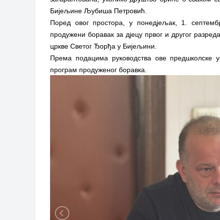
Бијељине Љубиша Петровић.
Поред овог простора, у понедјељак, 1. септемб
продужени боравак за дјецу првог и другог разред
цркве Светог Ђорђа у Бијељини.
Према подацима руководства ове предшколске у
програм продуженог боравка.