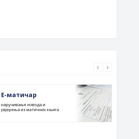
Е-матичар
Док
наручивање извода и
Службе
увјерења из матичних књига
Буџет 
Планска