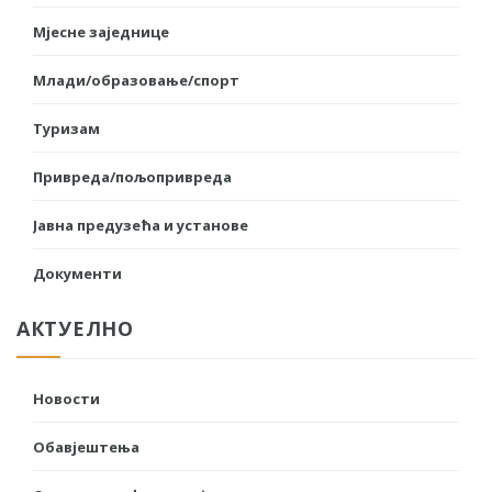
Мјесне заједнице
Млади/образовање/спорт
Туризам
Привреда/пољопривреда
Јавна предузећа и установе
Документи
АКТУЕЛНО
Новости
Обавјештења