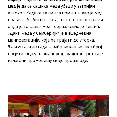
мед је да се кашика меда убаци у загријан
алкохол. Када се та смјеса помјеша, ако је мед
прави неће бити талога, а ако се талог појави
онда је то фалш-мед - образложио је Тешић.
„Дани меда у Семберији“ је вишедневна
манифестација, која ће трајати до уторка,
9.августа, а до сада је забиљежен велики број
посјетилаца у парку поред Градског трга, гдје
излагачи промовишу своје производе.