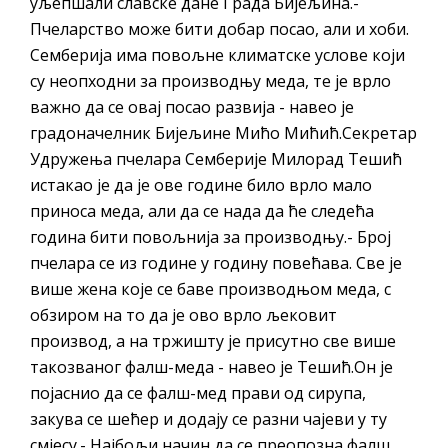
уљепшали славске дане Града Бијељина.-
Пчеларство може бити добар посао, али и хоби.
Семберија има повољне климатске услове који
су неопходни за производњу меда, те је врло
важно да се овај посао развија - навео је
градоначелник Бијељине Мићо Мићић.Секретар
Удружења пчелара Семберије Милорад Тешић
истакао је да је ове године било врло мало
приноса меда, али да се нада да ће следећа
година бити повољнија за производњу.- Број
пчелара се из године у годину повећава. Све је
више жена које се баве производњом меда, с
обзиром на то да је ово врло љековит
производ, а на тржишту је присутно све више
такозваног фалш-меда - навео је Тешић.Он је
појаснио да се фалш-мед прави од сирупа,
закува се шећер и додају се разни чајеви у ту
смјесу.- Најбољи начин да се преопозна фалш