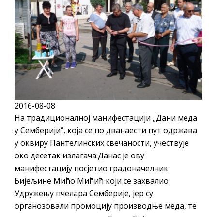
ПРЕЛИМИНАРНA РАНГ ЛИСТA
КАНДИДАТА КОЈИ СУ ОСТВАРИЛИ ПРАВО
НА ГРАДСКИ МЈЕСЕЧНИ БОРАЧКИ
ДОДАТАК ЗА ДЕМОБИЛИСАНЕ БОРЦЕ
ВОЈСКЕ РЕПУБЛИКЕ СРПСКЕ У СТАЊУ
СОЦИЈАЛНЕ ПОТРЕБЕ
Обрасци захтјева за регресирано
2016-08-08
гориво доступни од 13. марта до 15.
На традиционалној манифестацији „Дани меда
новембра
у Семберији“, која се по дванаести пут одржава
Захтјев за издавање ПОНОСНЕ КАРТИЦЕ
у оквиру Пантелинских свечаности, учествује
Обавјештење о забрани саобраћаја 6. и
око десетак излагача.Данас је ову
7. августа
манифестацију посјетио градоначелник
Обавјештење за предузетника - Вера
Бијељине Мићо Мићић који се захвалио
Удружењу пчелара Семберије, јер су
Ујић
органозовали промоцију производње меда, те