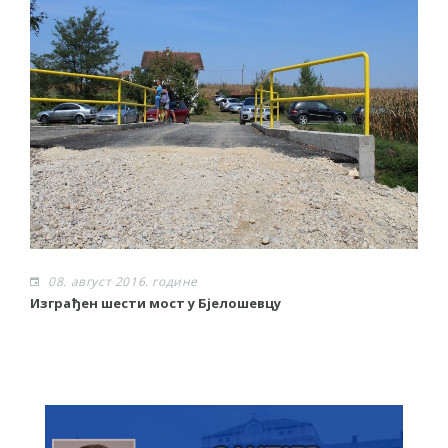
08. август 2016. године
Изграђен шести мост у Бјелошевцу
С