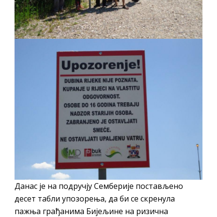
гориво доступни од 13. марта до 15.
новембра
Захтјев за издавање ПОНОСНЕ КАРТИЦЕ
Обавјештење за предузетника - Вера
Ујић
ЈАВНИ ПОЗИВ ЗА ПРИЈАВУ
НЕПРОПИСНОГ ОДЛАГАЊА ОТПАДА УЗ
ДОДЈЕЛУ ФИНАНСИЈСКЕ НАГРАДЕ
Данас је на подручју Семберије постављено
десет табли упозорења, да би се скренула
пажња грађанима Бијељине на ризична