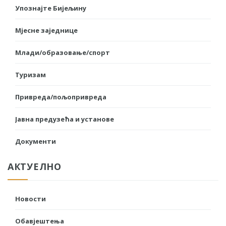
Упознајте Бијељину
Мјесне заједнице
Млади/образовање/спорт
Туризам
Привреда/пољопривреда
Јавна предузећа и установе
Документи
АКТУЕЛНО
Новости
Обавјештења