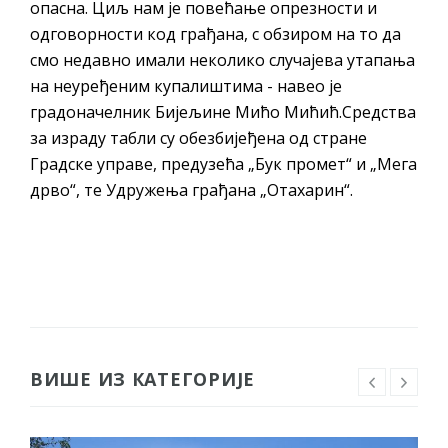
опасна. Циљ нам је повећање опрезности и
одговорности код грађана, с обзиром на то да
смо недавно имали неколико случајева утапања
на неуређеним купалиштима - навео је
градоначелник Бијељине Мићо Мићић.Средства
за израду табли су обезбијеђена од стране
Градске управе, предузећа „Бук промет“ и „Мега
дрво“, те Удружења грађана „Отахарин“.
ВИШЕ ИЗ КАТЕГОРИЈЕ