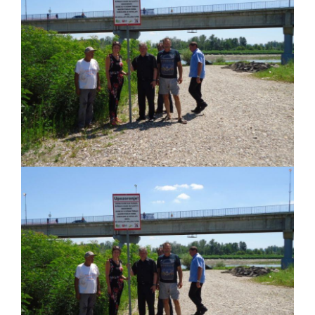
ДОДАТАК ЗА ДЕМОБИЛИСАНЕ БОРЦЕ
ВОЈСКЕ РЕПУБЛИКЕ СРПСКЕ У СТАЊУ
СОЦИЈАЛНЕ ПОТРЕБЕ
ЈАВНИ ПОЗИВ ЗА НАЈЉЕПШЕ УРЕЂЕНО
ДВОРИШТЕ ИНДИВИДУАЛНИХ
ДОМАЋИНСТАВА, ДВОРИШТЕ
ЗАЈЕДНИЦА ЕТАЖНИХ ВЛАСНИКА И ЈАВНИ
ПРОСТОР У МЈЕСНИМ ЗАЈЕДНИЦАМА НА
ТЕРИТОРИЈИ ГРАДА БИЈЕЉИНА
Обавјештење за предузетника - Гојко
Богуновић
Oд 27. јула пријем захтјева за новчану
помоћ за набавку школског прибора
основцима
Обрасци захтјева за регресирано