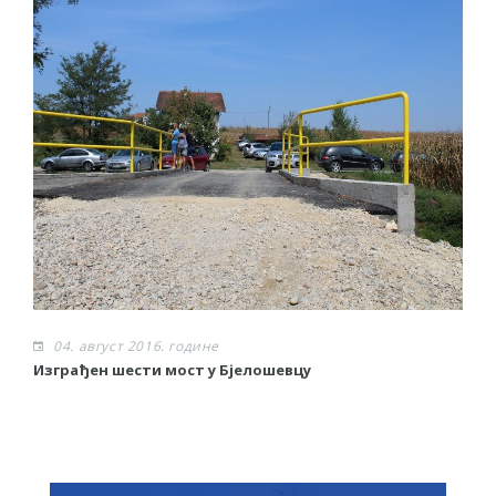
04. август 2016. године
Изграђен шести мост у Бјелошевцу
С