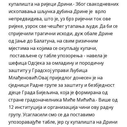
купалишта на ријеци Дрини.- Због свакодневних
ископавања шљунка дубина Дрине је врло
непредвидива, што је, уз брз ријечни ток ове
ријеке, узрок све чешћег утапања људи. Да би се
спријечили трагични исходи, дуж обале Дрине
од Јање до Балатуна, на свим ризичним
мјестима на којима се окупљају купачи,
постављене су табле упозорења - навела је
шефица Одсјека за омладину и породичну
заштиту у Градској управи Љубица
Млађеновић.Овај приједлог донесен је на
сједници Радне групе за заштиту и безбједност
дјеце Града Бијељина, која је формирана од
стране градоначелника Миће Мићића.- Више од
12 институција и организација чини ову радну
групу. Усагласили смо се да поставимо
упозоравајуће табле, јер су купалишта на Дрини