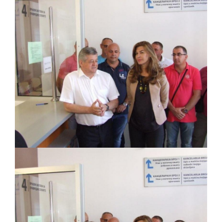
ПРЕЛИМИНАРНA РАНГ ЛИСТA
КАНДИДАТА КОЈИ СУ ОСТВАРИЛИ ПРАВО
НА ГРАДСКИ МЈЕСЕЧНИ БОРАЧКИ
ДОДАТАК ЗА ДЕМОБИЛИСАНЕ БОРЦЕ
ВОЈСКЕ РЕПУБЛИКЕ СРПСКЕ У СТАЊУ
СОЦИЈАЛНЕ ПОТРЕБЕ
Oд 27. јула пријем захтјева за новчану
помоћ за набавку школског прибора
основцима
Обрасци захтјева за регресирано
гориво доступни од 13. марта до 15.
новембра
Захтјев за издавање ПОНОСНЕ КАРТИЦЕ
Обавјештење о забрани саобраћаја 6. и
7. августа