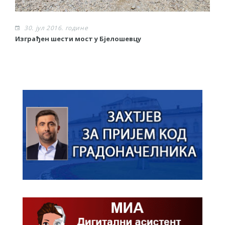
30. јул 2016. године
Изграђен шести мост у Бјелошевцу
С