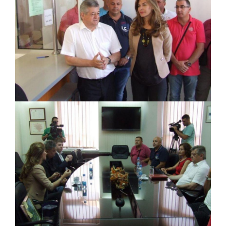
Обавјештење за предузетника - Вера
Ујић