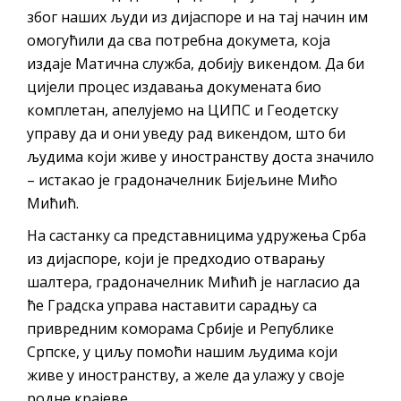
због наших људи из дијаспоре и на тај начин им
омогућили да сва потребна докумета, која
издаје Матична служба, добију викендом. Да би
цијели процес издавања докумената био
комплетан, апелујемо на ЦИПС и Геодетску
управу да и они уведу рад викендом, што би
људима који живе у иностранству доста значило
– истакао је градоначелник Бијељине Мићо
Мићић.
На састанку са представницима удружења Срба
из дијаспоре, који је предходио отварању
шалтера, градоначелник Мићић је нагласио да
ће Градска управа наставити сарадњу са
привредним коморама Србије и Републике
Српске, у циљу помоћи нашим људима који
живе у иностранству, а желе да улажу у своје
родне крајеве.