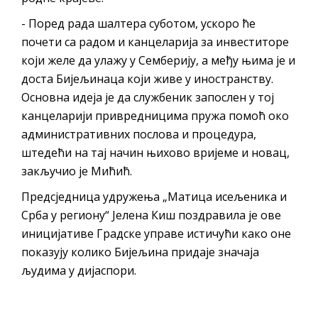
- Поред рада шалтера суботом, ускоро ће
почети са радом и канцеларија за инвеститоре
који желе да улажу у Семберију, а међу њима је и
доста Бијељинаца који живе у иностранству.
Основна идеја је да службеник запослен у тој
канцеларији привредницима пружа помоћ око
административних послова и процедура,
штедећи на тај начин њихово вријеме и новац,
закључио је Мићић.
Предсједница удружења „Матица исељеника и
Срба у региону“ Јелена Киш поздравила је ове
иницијативе Градске управе истичући како оне
показују колико Бијељина придаје значаја
људима у дијаспори.