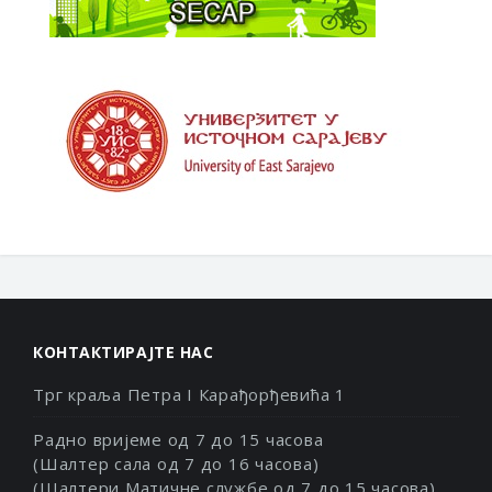
КОНТАКТИРАЈТЕ НАС
Трг краља Петра I Карађорђевића 1
Радно вријеме од 7 до 15 часова
(Шалтер сала од 7 до 16 часова)
(Шалтери Матичне службе од 7 до 15 часова)