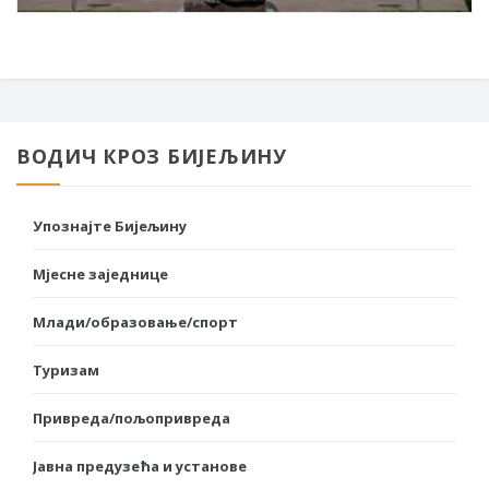
ВОДИЧ КРОЗ БИЈЕЉИНУ
Упознајте Бијељину
Мјесне заједнице
Млади/образовање/спорт
Туризам
Привреда/пољопривреда
Јавна предузећа и установе