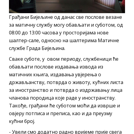
Грађани Бијељине од данас све послове везане
за матичну службу могу обављати и суботом, од
08:00 до 13:00 часова у просторијама нове
шалтер-сале, односно на шалтерима Матичне
службе Града Бијељина.
Сваке суботе, у овом периоду, службеници ће
обављати послове издавања извода из
матичних књига, издавања увјерења о
држављанству, потврда о животу, кућних листа
за иностранство и потврда о издржавању лица
чланова породица које раде у иностранству.
Такође, грађани ће суботом моћи да изврше и
овјеру потписа и преписа, као и да преузму
кућни број.
- Увели смо додатно радно вријеме прије свега