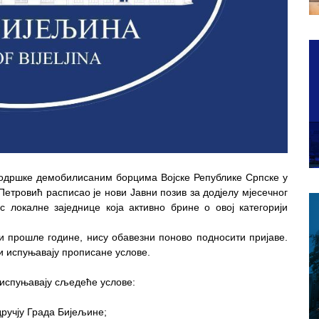
одршке демобилисаним борцима Војске Републике Српске у
етровић расписао је нови Јавни позив за додјелу мјесечног
с локалне заједнице која активно брине о овој категорији
и прошле године, нису обавезни поново подносити пријаве.
и испуњавају прописане услове.
 испуњавају сљедеће услове:
ручју Града Бијељине;