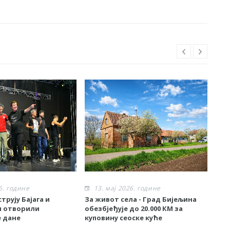
6. године
13. мај 2026. године
1
трују Бајага и
За живот села - Град Бијељина
Спе
и отворили
обезбјеђује до 20.000 КМ за
BetO
 дане
куповину сеоске куће
Bije
еки