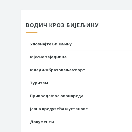
ВОДИЧ КРОЗ БИЈЕЉИНУ
Упознајте Бијељину
Мјесне заједнице
Млади/образовање/спорт
Туризам
Привреда/пољопривреда
Јавна предузећа и установе
Документи