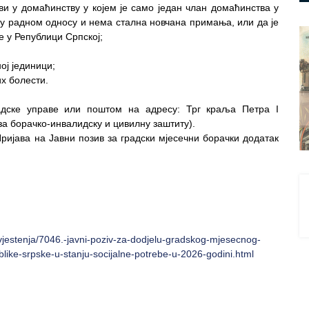
и у домаћинству у којем је само један члан домаћинства у
 у радном односу и нема стална новчана примања, или да је
 у Републици Српској;
ој јединици;
х болести.
радске управе или поштом на адресу: Трг краља Петра I
а борачко-инвалидску и цивилну заштиту).
ријава на Јавни позив за градски мјесечни борачки додатак
avjestenja/7046.-javni-poziv-za-dodjelu-gradskog-mjesecnog-
ike-srpske-u-stanju-socijalne-potrebe-u-2026-godini.html