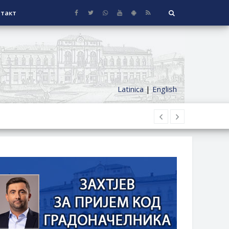
такт
Latinica
|
English
НАГРАДЕ
СЕОСКЕ КУЋЕ СА ОКУЋНИЦОМ НА
НИ БОРАЧКИ ДОДАТАК ЗА