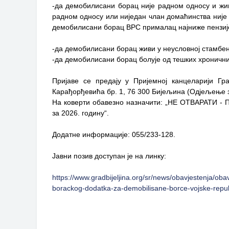
-да демобилисани борац није радном односу и жив
радном односу или ниједан члан домаћинства није
демобилисани борац ВРС прималац најниже пензије
-да демобилисани борац живи у неусловној стамбен
-да демобилисани борац болује од тешких хронични
Пријаве се предају у Пријемној канцеларији Г
Карађорђевића бр. 1, 76 300 Бијељина (Одјељење з
На коверти обавезно назначити: „НЕ ОТВАРАТИ - П
за 2026. годину“.
Додатне информације: 055/233-128.
Jавни позив доступан је на линку:
https://www.gradbijeljina.org/sr/news/obavjestenja/ob
borackog-dodatka-za-demobilisane-borce-vojske-republ