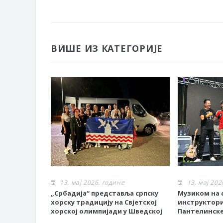
ВИШЕ ИЗ КАТЕГОРИЈЕ
13. мај 2026. године
13. мај 202
„Србадија“ представља српску
Музиком на с
хорску традицију на Свјетској
инструктор
хорској олимпијади у Шведској
Пантелинске