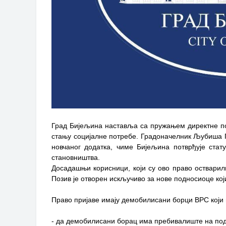
Град Бијељина наставља са пружањем директне п
стању социјалне потребе. Градоначелник Љубиша П
новчаног додатка, чиме Бијељина потврђује стату
становништва.
Досадашњи корисници, који су ово право остварил
Позив је отворен искључиво за нове подносиоце кој
Право пријаве имају демобилисани борци ВРС који
- да демобилисани борац има пребивалиште на под