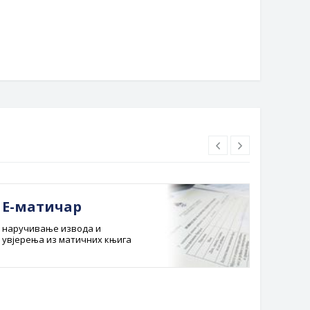
дском тргу
Е-матичар
Док
наручивање извода и
Службе
увјерења из матичних књига
Буџет 
Планска