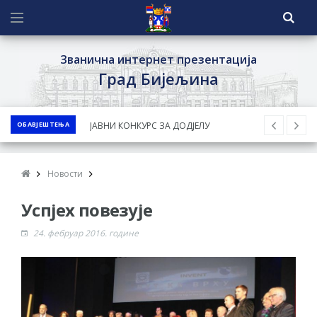
Званична интернет презентација
Град Бијељина
ОБАВЈЕШТЕЊА
ЈАВНИ КОНКУРС ЗА ДОДЈЕЛУ
БЕСПОВРАТНИХ СРЕДСТАВА ЗА
СУФИНАНСИРАЊЕ КУПОВИНЕ СЕОСКЕ
Новости
КУЋЕ СА ОКУЋНИЦОМ НА ТЕРИТОРИЈИ
Успјех повезује
ГРАДА БИЈЕЉИНА ЗА 2026. ГОДИНУ
Обавјештење за предузетника - Ненад
24. фебруар 2016. године
Нукић
ПРЕЛИМИНАРНA РАНГ ЛИСТA
КАНДИДАТА КОЈИ СУ ОСТВАРИЛИ ПРАВО
НА ГРАДСКИ МЈЕСЕЧНИ БОРАЧКИ