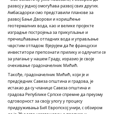
развој у једној омогућава развој свих других.
Амбасадорки смо представили планове за
развој Бање Дворови и коришћење
геотермалних вода, као и велике пројекте
изградње постројења за прикупљање и
пречишћавање отпадних вода и управљање
чврстим отпадом. Вјерујем да ће француски
инвеститори препознати прилику и одлучити се
за улагање у нашем Граду, изразио је своје
очекивање градоначелник Мићић.
Такође, градоначелник Мићић, који је и
предсједник Савеза општина и градова, је
истакао да су чланице Савеза општина и
градова Републике Српске спремне да преузму
одговорност за своју улогу у процесу
придруживања БиХ Европској унији, с обзиром