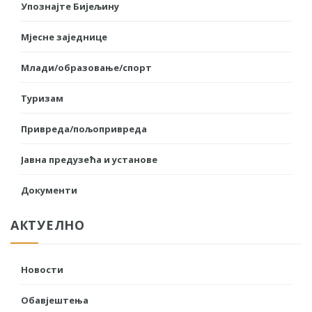
Упознајте Бијељину
Мјесне заједнице
Млади/образовање/спорт
Туризам
Привреда/пољопривреда
Јавна предузећа и установе
Документи
АКТУЕЛНО
Новости
Обавјештења