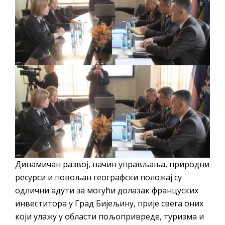
ПРЕЛИМИНАРНA РАНГ ЛИСТA
КАНДИДАТА КОЈИ СУ ОСТВАРИЛИ ПРАВО
НА ГРАДСКИ МЈЕСЕЧНИ БОРАЧКИ
ДОДАТАК ЗА ДЕМОБИЛИСАНЕ БОРЦЕ
ВОЈСКЕ РЕПУБЛИКЕ СРПСКЕ У СТАЊУ
СОЦИЈАЛНЕ ПОТРЕБЕ
Oд 27. јула пријем захтјева за новчану
помоћ за набавку школског прибора
основцима
Обрасци захтјева за регресирано
гориво доступни од 13. марта до 15.
Динамичан развој, начин управљања, природни
новембра
ресурси и повољан географски положај су
Захтјев за издавање ПОНОСНЕ КАРТИЦЕ
одлични адути за могући долазак француских
Обавјештење о забрани саобраћаја 6. и
инвеститора у Град Бијељину, прије свега оних
7. августа
који улажу у области пољопривреде, туризма и