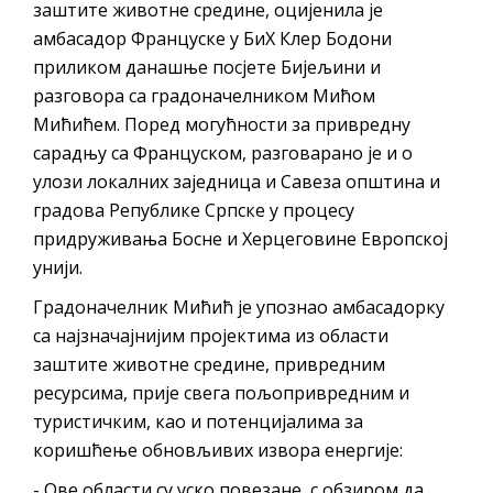
Обавјештење за предузетника - Вера
заштите животне средине, оцијенила је
амбасадор Француске у БиХ Клер Бодони
Ујић
приликом данашње посјете Бијељини и
разговора са градоначелником Мићом
Мићићем. Поред могућности за привредну
сарадњу са Француском, разговарано је и о
улози локалних заједница и Савеза општина и
градова Републике Српске у процесу
придруживања Босне и Херцеговине Европској
унији.
Градоначелник Мићић је упознао амбасадорку
са најзначајнијим пројектима из области
заштите животне средине, привредним
ресурсима, прије свега пољопривредним и
туристичким, као и потенцијалима за
коришћење обновљивих извора енергије:
- Ове области су уско повезане, с обзиром да