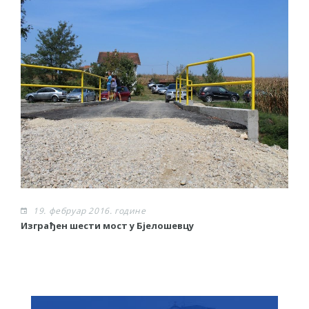
19. фебруар 2016. године
Изграђен шести мост у Бјелошевцу
С