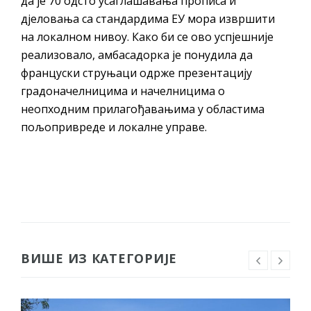
да је 70 одсто усаглашавања прописа и
дјеловања са стандардима ЕУ мора извршити
на локалном нивоу. Како би се ово успјешније
реализовало, амбасадорка је понудила да
француски струњаци одрже презентацију
градоначелницима и начелницима о
неопходним прилагођавањима у областима
пољопривреде и локалне управе.
ВИШЕ ИЗ КАТЕГОРИЈЕ