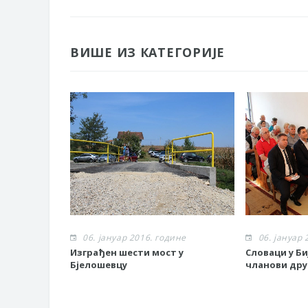
ВИШЕ ИЗ КАТЕГОРИЈЕ
06. јануар 2016. године
06. јануар 
Изграђен шести мост у
Словаци у Б
Бјелошевцу
чланови др