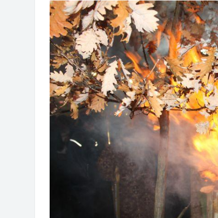
Обавјештење за предузетника - Г
Oд 27. јула пријем захтјева за н
Обрасци захтјева за регресирано 
Захтјев за издавање ПОНОСНЕ 
Обавјештење за предузетника - В
ЈАВНИ ПОЗИВ ЗА ПРИЈАВУ НЕП