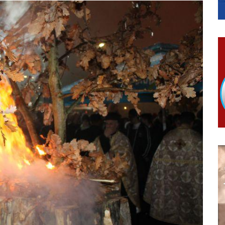
ојко Богуновић
овчану помоћ за набавку школског прибора основцима
гориво доступни од 13. марта до 15. новембра
КАРТИЦЕ
ера Ујић
РОПИСНОГ ОДЛАГАЊА ОТПАДА УЗ ДОДЈЕЛУ ФИНАНСИЈСКЕ 