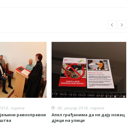
2016. године
06. јануар 2016. године
0
ијељини равноправни
Апел грађанима да не дају новац
Поч
уштва
дјеци на улици
лок
Црњ