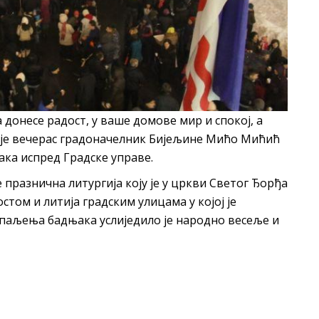
донесе радост, у ваше домове мир и спокој, а
 је вечерас градоначелник Бијељине Мићо Мићић
ка испред Градске управе.
 празнична литургија коју је у цркви Светог Ђорђа
том и литија градским улицама у којој је
 паљења бадњака услиједило је народно весеље и