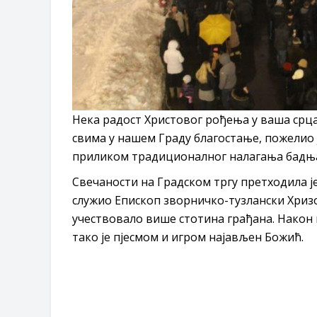
Нека радост Христовог рођења у ваша срца 
свима у нашем Граду благостање, пожелио
приликом традиционалног налагања бадња
Свечаности на Градском тргу претходила је
служио Епископ зворничко-тузлански Хризос
учествовало више стотина грађана. Након
тако је пјесмом и игром најављен Божић.