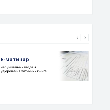
Е-матичар
Док
наручивање извода и
Службе
увјерења из матичних књига
Буџет 
Планска