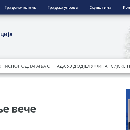
Градоначелник
Градска управа
Скупштина
Кон
ација
ЕСПОВРАТНИХ СРЕДСТАВА ЗА СУФИНАНСИРАЊЕ КУПОВИНЕ 
А 2026. ГОДИНУ
Ненад Нукић
НДИДАТА КОЈИ СУ ОСТВАРИЛИ ПРАВО НА ГРАДСКИ МЈЕСЕЧ
РЕПУБЛИКЕ СРПСКЕ У СТАЊУ
е вече
РЕЂЕНО ДВОРИШТЕ ИНДИВИДУАЛНИХ ДОМАЋИНСТАВА, ДВ
МЈЕСНИМ ЗАЈЕДНИЦАМА НА ТЕРИТОРИЈИ ГРАДА БИЈЕЉИНА