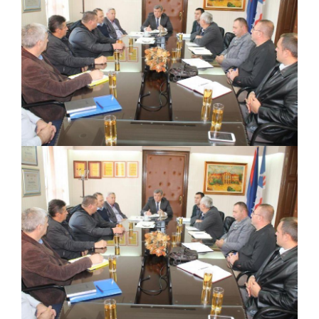
ПРЕЛИМИНАРНA РАНГ ЛИСТA
КАНДИДАТА КОЈИ СУ ОСТВАРИЛИ ПРАВО
НА ГРАДСКИ МЈЕСЕЧНИ БОРАЧКИ
ДОДАТАК ЗА ДЕМОБИЛИСАНЕ БОРЦЕ
ВОЈСКЕ РЕПУБЛИКЕ СРПСКЕ У СТАЊУ
СОЦИЈАЛНЕ ПОТРЕБЕ
Oд 27. јула пријем захтјева за новчану
помоћ за набавку школског прибора
основцима
Обрасци захтјева за регресирано
гориво доступни од 13. марта до 15.
новембра
Захтјев за издавање ПОНОСНЕ КАРТИЦЕ
Обавјештење о забрани саобраћаја 6. и
7. августа