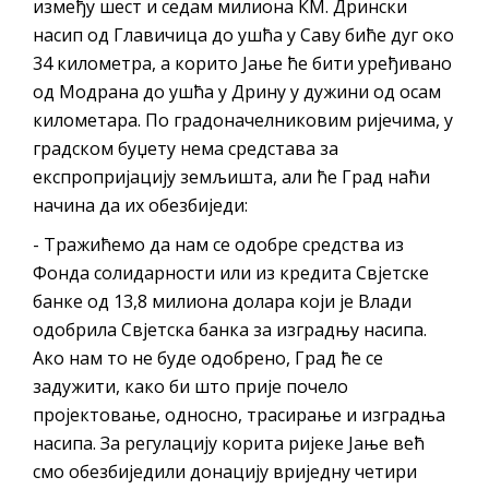
између шест и седам милиона КМ. Дрински
насип од Главичица до ушћа у Саву биће дуг око
34 километра, а корито Јање ће бити уређивано
од Модрана до ушћа у Дрину у дужини од осам
километара. По градоначелниковим ријечима, у
градском буџету нема средстава за
експропријацију земљишта, али ће Град наћи
начина да их обезбиједи:
- Тражићемо да нам се одобре средства из
Фонда солидарности или из кредита Свјетске
банке од 13,8 милиона долара који је Влади
одобрила Свјетска банка за изградњу насипа.
Ако нам то не буде одобрено, Град ће се
задужити, како би што прије почело
пројектовање, односно, трасирање и изградња
насипа. За регулацију корита ријеке Јање већ
смо обезбиједили донацију вриједну четири