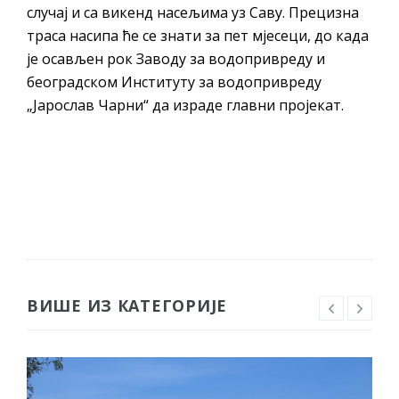
случај и са викенд насељима уз Саву. Прецизна
траса насипа ће се знати за пет мјесеци, до када
је осављен рок Заводу за водопривреду и
београдском Институту за водопривреду
„Јарослав Чарни“ да израде главни пројекат.
ВИШЕ ИЗ КАТЕГОРИЈЕ