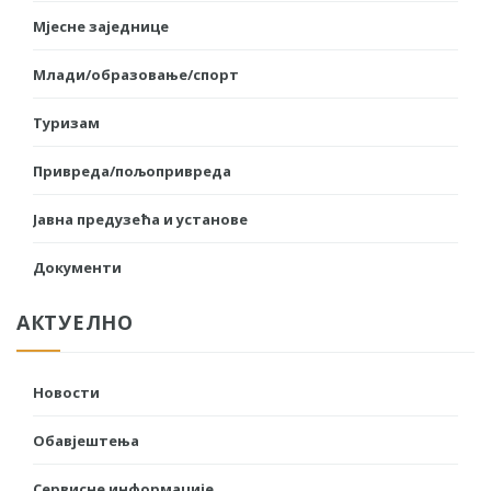
Мјесне заједнице
Млади/образовање/спорт
Туризам
Привреда/пољопривреда
Јавна предузећа и установе
Документи
АКТУЕЛНО
Новости
Обавјештења
Сервисне информације