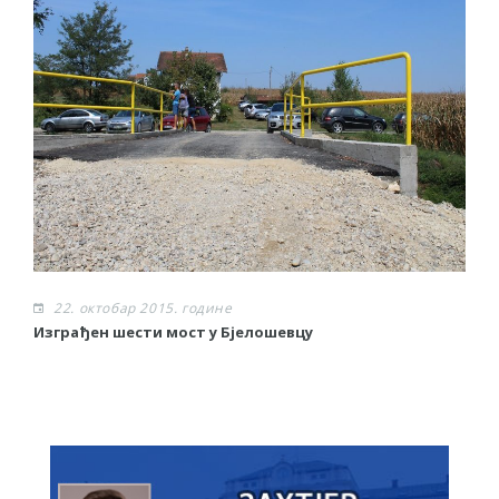
22. октобар 2015. године
Изграђен шести мост у Бјелошевцу
С