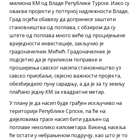
милиона КМ од Владе Републике Турске. Иако су
овакви пројекти у потпуној надлежности Владе,
Град осјећа обавезу да допринесе заштити
становништва од поплава, с обзиром да су
штете од поплава много веће од процијењене
вриједности инвестиције, закључио је
градоначелник Мићић. Градоначелник је
подсјетио да је приликом поправке и
проширења савског насипа становништво уз
савско приобаље, свјесно важности пројекта,
обезбиједило пуну сарадњу, а да је за ту земљу
плаћано једну КМ за квадратни метар.
У плану је да насип буде грађен искључиво на
територији Републике Српске, па ће на
дијеловима трасе насип бити удаљен од
поплаве неколико километара. Викенд насеља
ће остати у небрањеном подручју, као што је то