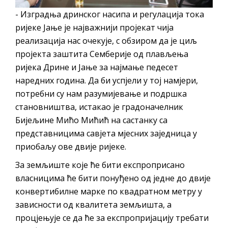
Обавјештење за предузетника - Вера
- Изградња дринског насипа и регулација тока
Ујић
ријеке Јање је најважнији пројекат чија
реализација нас очекује, с обзиром да је циљ
пројекта заштита Семберије од плављења
ријека Дрине и Јање за најмање педесет
наредних година. Да би успјели у тој намјери,
потребни су нам разумијевање и подршка
становништва, истакао је градоначелник
Бијељине Мићо Мићић на састанку са
представницима савјета мјесних заједница у
приобаљу ове двије ријеке.
За земљиште које ће бити експроприсано
власницима ће бити понуђено од једне до двије
конвертибилне марке по квадратном метру у
зависности од квалитета земљишта, а
процјењује се да ће за експропријацију требати