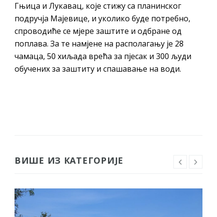
Гњица и Лукавац, које стижу са планинског
подручја Мајевице, и уколико буде потребно,
спроводиће се мјере заштите и одбране од
поплава. За те намјене на располагању је 28
чамаца, 50 хиљада врећа за пјесак и 300 људи
обучених за заштиту и спашавање на води.
ВИШЕ ИЗ КАТЕГОРИЈЕ