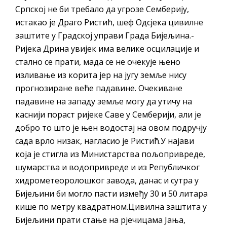
помоћ за набавку школског прибора
Српској не би требало да угрозе Семберију,
основцима
истакао је Драго Ристић, шеф Одсјека цивилне
Обрасци захтјева за регресирано
заштите у Градској управи Града Бијељина.-
гориво доступни од 13. марта до 15.
Ријека Дрина увијек има велике осцилације и
новембра
стално се прати, мада се не очекује њено
изливање из корита јер на југу земље нису
Захтјев за издавање ПОНОСНЕ КАРТИЦЕ
прогнозиране веће падавине. Очекиване
Обавјештење о забрани саобраћаја 6. и
падавине на западу земље могу да утичу на
7. августа
каснији пораст ријеке Саве у Семберији, али је
Обавјештење за предузетника - Вера
добро то што је њен водостај на овом подручју
Ујић
сада врло низак, нагласио је Ристић.У најави
која је стигла из Министарства пољопривреде,
шумарства и водопривреде и из Републичког
хидрометеоролошког завода, данас и сутра у
Бијељини би могло пасти између 30 и 50 литара
кише по метру квадратном.Цивилна заштита у
Бијељини прати стање на рјечицама Јања,