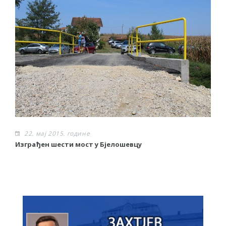
22. мај 2015. године
Изграђен шести мост у Бјелошевцу
С