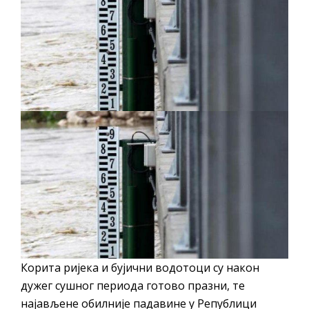
ПРЕЛИМИНАРНA РАНГ ЛИСТA
КАНДИДАТА КОЈИ СУ ОСТВАРИЛИ ПРАВО
НА ГРАДСКИ МЈЕСЕЧНИ БОРАЧКИ
ДОДАТАК ЗА ДЕМОБИЛИСАНЕ БОРЦЕ
ВОЈСКЕ РЕПУБЛИКЕ СРПСКЕ У СТАЊУ
СОЦИЈАЛНЕ ПОТРЕБЕ
ЈАВНИ ПОЗИВ ЗА НАЈЉЕПШЕ УРЕЂЕНО
ДВОРИШТЕ ИНДИВИДУАЛНИХ
ДОМАЋИНСТАВА, ДВОРИШТЕ
ЗАЈЕДНИЦА ЕТАЖНИХ ВЛАСНИКА И ЈАВНИ
ПРОСТОР У МЈЕСНИМ ЗАЈЕДНИЦАМА НА
ТЕРИТОРИЈИ ГРАДА БИЈЕЉИНА
Обавјештење за предузетника - Гојко
Корита ријека и бујични водотоци су након
Богуновић
дужег сушног периода готово празни, те
Oд 27. јула пријем захтјева за новчану
најављене обилније падавине у Републици