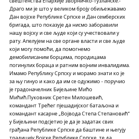
свештенства Епархије зворничко-тузланске.-
Захтјев за издавање ПОНОСНЕ КАРТИЦЕ
Драго ми је што у великом броју обиљежавамо
Обавјештење о забрани саобраћаја 6. и
Дан војске Републике Српске и Дан семберских
7. августа
бригада, што показује да нисмо заборавили
Обавјештење за предузетника - Вера
нашу војску и све људе који су учествовали у
Ујић
рату. Апелујем на све органе власти и све људе
ЈАВНИ ПОЗИВ ЗА ПРИЈАВУ
који могу помоћи, да помогнемо
НЕПРОПИСНОГ ОДЛАГАЊА ОТПАДА УЗ
демобилисаним борцима, породицама
ДОДЈЕЛУ ФИНАНСИЈСКЕ НАГРАДЕ
погинулих бораца и ратним војним инвалидима.
Имамо Републику Српску и морамо знати ко је
за њу гинуо и како да им се одужимо - поручио
је градоначелник Бијељине Мићо
Мићић.Пуковник Сретен Милошевић,
командант Трећег пјешадијског батаљона и
командант касарне „Војвода Степа Степановић“
у Бијељини подсјетио је да је задатак свих
грађана Републике Српске да баштине и његују
традицију Војске Републике Српске, те да