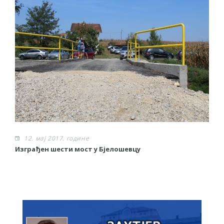
12. мај 2017. године
Изграђен шести мост у Бјелошевцу
С