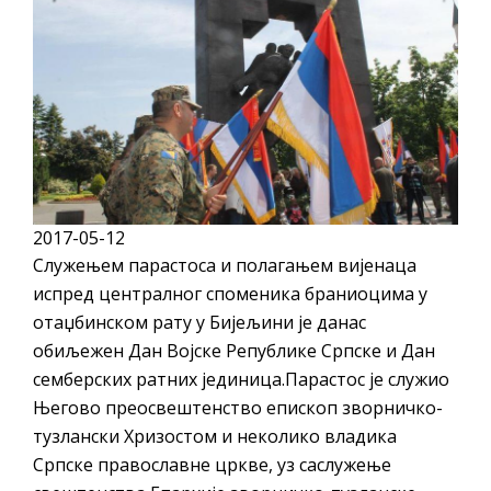
ДОДАТАК ЗА ДЕМОБИЛИСАНЕ БОРЦЕ
ВОЈСКЕ РЕПУБЛИКЕ СРПСКЕ У СТАЊУ
СОЦИЈАЛНЕ ПОТРЕБЕ
ЈАВНИ ПОЗИВ ЗА НАЈЉЕПШЕ УРЕЂЕНО
ДВОРИШТЕ ИНДИВИДУАЛНИХ
ДОМАЋИНСТАВА, ДВОРИШТЕ
ЗАЈЕДНИЦА ЕТАЖНИХ ВЛАСНИКА И ЈАВНИ
2017-05-12
ПРОСТОР У МЈЕСНИМ ЗАЈЕДНИЦАМА НА
Служењем парастоса и полагањем вијенаца
ТЕРИТОРИЈИ ГРАДА БИЈЕЉИНА
испред централног споменика браниоцима у
Oд 27. јула пријем захтјева за новчану
отаџбинском рату у Бијељини је данас
помоћ за набавку школског прибора
обиљежен Дан Војске Републике Српске и Дан
основцима
семберских ратних јединица.Парастос је служио
Његово преосвештенство епископ зворничко-
Обрасци захтјева за регресирано
тузлански Хризостом и неколико владика
гориво доступни од 13. марта до 15.
Српске православне цркве, уз саслужење
новембра