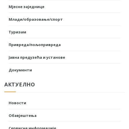
Мјесне заједнице
Млади/образовање/спорт
Туризам
Привреда/пољопривреда
Јавна предузећа и установе
Документи
АКТУЕЛНО
Новости
Обавјештења
Сервисне информације