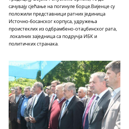
сачувају сјећање на погинулe борце.Вијенце су
положили представници ратних јединица
Источно-босанског корпуса, удружења
проистеклих из одбрамбено-отаџбинског рата,
локалних заједница са подручја ИБК и
политичких странака.