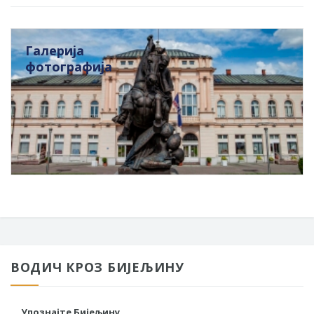
Галерија
фотографија
ВОДИЧ КРОЗ БИЈЕЉИНУ
Упознајте Бијељину