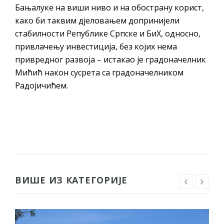
Бањалуке на виши ниво и на обострану корист,
како би таквим дјеловањем допринијели
стабилности Републике Српске и БиХ, односно,
привлачењу инвестиција, без којих нема
привредног развоја – истакао је градоначелник
Мићић након сусрета са градоначелником
Радојичићем.
ВИШЕ ИЗ КАТЕГОРИЈЕ