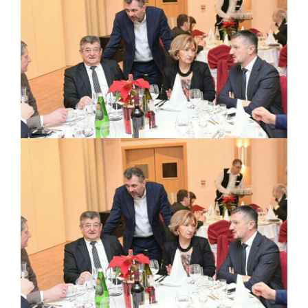
ПРЕЛИМИНАРНA РАНГ ЛИСТA
КАНДИДАТА КОЈИ СУ ОСТВАРИЛИ ПРАВО
НА ГРАДСКИ МЈЕСЕЧНИ БОРАЧКИ
ДОДАТАК ЗА ДЕМОБИЛИСАНЕ БОРЦЕ
ВОЈСКЕ РЕПУБЛИКЕ СРПСКЕ У СТАЊУ
СОЦИЈАЛНЕ ПОТРЕБЕ
Oд 27. јула пријем захтјева за новчану
помоћ за набавку школског прибора
основцима
Обрасци захтјева за регресирано
гориво доступни од 13. марта до 15.
новембра
Захтјев за издавање ПОНОСНЕ КАРТИЦЕ
Обавјештење о забрани саобраћаја 6. и
7. августа