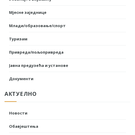
Мјесне заједнице
Млади/образовање/спорт
Туризам
Привреда/пољопривреда
Јавна предузећа и установе
Документи
АКТУЕЛНО
Новости
Обавјештења