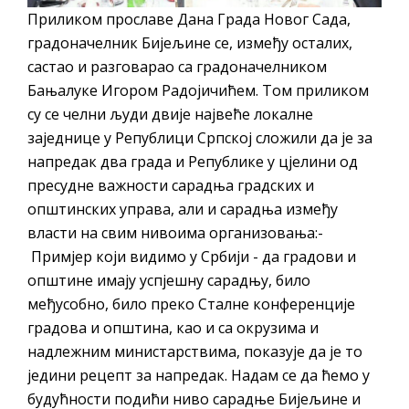
Обавјештење за предузетника - Вера
Приликом прославе Дана Града Новог Сада,
Ујић
градоначелник Бијељине се, између осталих,
састао и разговарао са градоначелником
Бањалуке Игором Радојичићем. Том приликом
су се челни људи двије највеће локалне
заједнице у Републици Српској сложили да је за
напредак два града и Републике у цјелини од
пресудне важности сарадња градских и
општинских управа, али и сарадња између
власти на свим нивоима организовања:-
Примјер који видимо у Србији - да градови и
општине имају успјешну сарадњу, било
међусобно, било преко Сталне конференције
градова и општина, као и са окрузима и
надлежним министарствима, показује да је то
једини рецепт за напредак. Надам се да ћемо у
будућности подићи ниво сарадње Бијељине и