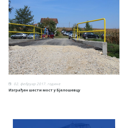
02. фебруар 2017. године
Изграђен шести мост у Бјелошевцу
С