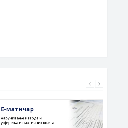
8. јануар 2017. године
18. јануар 2017. године
ела реконструкција дијела
Годишњица битке за живот и
алног пута у Горњем
огњиште Смолуће, Тиње и
елову
Потпећа
Е-матичар
Док
наручивање извода и
Службе
увјерења из матичних књига
Буџет 
Планска