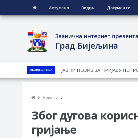
Актуелно
Водич
Документи
Званична интернет презент
Град Бијељина
ЈАВНИ КОНКУРС ЗА ДОДЈЕЛУ Б
ОБАВЈЕШТЕЊА
ТЕРИТОРИЈИ ГРАДА БИЈЕЉИНА З
Обавјештење за предузетника - 
ПРЕЛИМИНАРНA РАНГ ЛИСТA КА
Новости
ДЕМОБИЛИСАНЕ БОРЦЕ ВОЈСКЕ 
СОЦИЈАЛНЕ ПОТРЕБЕ
Због дугова корис
гријање
Обрасци захтјева за регресирано 
Захтјев за издавање ПОНОСНЕ 