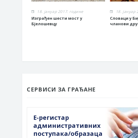
18. јануар 2017. године
18. јануар 
Изграђен шести мост у
Словаци у Б
Бјелошевцу
чланови др
СЕРВИСИ ЗА ГРАЂАНЕ
Е-регистар
административних
поступака/образаца