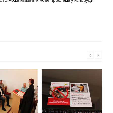
 што може изазвати нове проблеме у испоруци