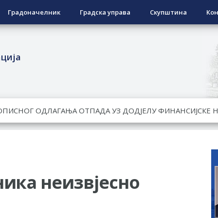
Градоначелник
Градска управа
Скупштина
Кон
ација
ЕСПОВРАТНИХ СРЕДСТАВА ЗА СУФИНАНСИРАЊЕ КУПОВИНЕ 
А 2026. ГОДИНУ
Ненад Нукић
НДИДАТА КОЈИ СУ ОСТВАРИЛИ ПРАВО НА ГРАДСКИ МЈЕСЕЧ
РЕПУБЛИКЕ СРПСКЕ У СТАЊУ
ника неизвјесно
гориво доступни од 13. марта до 15. новембра
КАРТИЦЕ