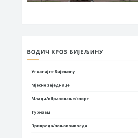
ВОДИЧ КРОЗ БИЈЕЉИНУ
Упознајте Бијељину
Мјесне заједнице
Млади/образовање/спорт
Туризам
Привреда/пољопривреда