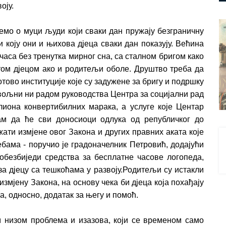
оју.
јемо о муци људи који сваки дан пружају безграничну
и коју они и њихова дјеца сваки дан показују. Већина
 часа без тренутка мирног сна, са сталном бригом како
 том дјецом ако и родитељи оболе. Друштво треба да
тово институције које су задужене за бригу и подршку
овољни ни радом руководства Центра за социјални рад
иона конвертибилних марака, а услуге које Центар
ам да ће сви доносиоци одлука од републичког до
ати измјене овог Закона и других правних аката које
бама - поручио је градоначелник Петровић, додајући
безбиједи средства за бесплатне часове логопеда,
за дјецу са тешкоћама у развоју.Родитељи су истакли
измјену Закона, на основу чека би дјеца која похађају
, односно, додатак за његу и помоћ.
м низом проблема и изазова, који се временом само