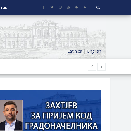
такт
Latinica
|
English
НАГРАДЕ
СЕОСКЕ КУЋЕ СА ОКУЋНИЦОМ НА
НИ БОРАЧКИ ДОДАТАК ЗА