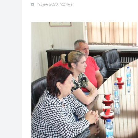
Обрасци захтјева за регресирано 
16. јун 2023. године
Захтјев за издавање ПОНОСНЕ 
Обавјештење о забрани саобраћаја
Обавјештење за предузетника - В