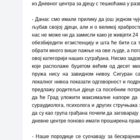
из Дневног центра за дјецу с тешкоћама у разв
- Данас смо имали прилику да још једном чу
љубав својој дјеци, али и о великој храброст
нас не може ни да замисли како је живјети 24
обезбиједити егзистенцију и шта ће бити са
обрати много више пажње на ове људе, а пого
овој категорији наших суграђана. Нисмо зад
које располаже буџетом већим од десет мил
пружа нису на завидном нивоу. Сигуран с
локалног нивоа показати одговорност и подрж
предлажу родитељи дјеце са посебним потре
да ће Град уложити максималне напоре да о
сураудиолога, психолога и других стручњака 
да су као група грађана почели да заговарају 
дневне центре поново имати проширена права
- Наше породице се суочавају за бескрајни