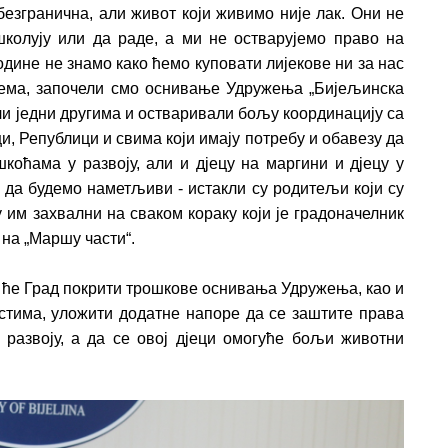
безгранична, али живот који живимо није лак. Они не
колују или да раде, а ми не остварујемо право на
одине не знамо како ћемо куповати лијекове ни за нас
облема, започели смо оснивање Удружења „Бијељинска
ли једни другима и остваривали бољу координацију са
и, Републици и свима који имају потребу и обавезу да
шкоћама у развоју, али и дјецу на маргини и дјецу у
 да будемо наметљиви - истaкли су родитељи који су
 им захвални на сваком кораку који је градоначелник
на „Маршу части“.
а ће Град покрити трошкове оснивања Удружења, као и
остима, уложити додатне напоре да се заштите права
 развоју, а да се овој дјеци омогуће бољи животни