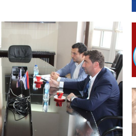
гориво доступни од 13. марта до 15. новембра
КАРТИЦЕ
 6. и 7. августа
ера Ујић