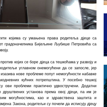
тити којима су умањена права родитеља дјеце са
срет градоначелника Бијељине Љубише Петровића са
воју.
против којих се боре дјеца са тешкоћама у развоју и
одитељи углавном онемогућени да се запосле, јер
то изазива нове проблеме попут немогућности набавке
акодневних кућних потрепштина. У посебно тешкој
су ови проблеми практично удвостручени. Додатни
друштвених установа према овој дјеци, па им је
вим могућностима, као и здравствена заштита и
измјена Закона, родитељи су почели да исписују дјецу