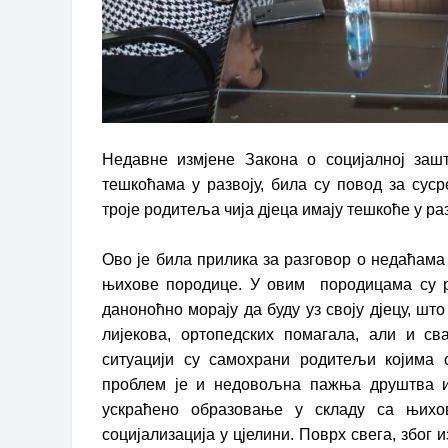
Недавне измјене Закона о социјалној заш
тешкоћама у развоју, била су повод за су
троје родитеља чија дјеца имају тешкоће у раз
Ово је била прилика за разговор о недаћама 
њихове породице. У овим породицама су р
даноноћно морају да буду уз своју дјецу, ш
лијекова, ортопедских помагала, али и св
ситуацији су самохрани родитељи којима 
проблем је и недовољна пажња друштва и 
ускраћено образовање у складу са њихо
социјализација у цјелини. Поврх свега, због 