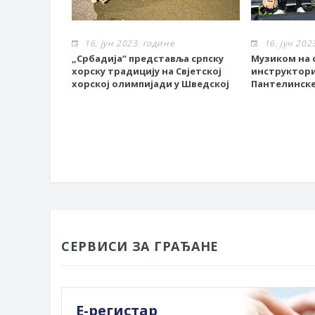
16. јун 2023. године
16. јун 202
„Србадија“ представља српску
Музиком на с
хорску традицију на Свјетској
инструктор
хорској олимпијади у Шведској
Пантелинске
СЕРВИСИ ЗА ГРАЂАНЕ
Е-регистар