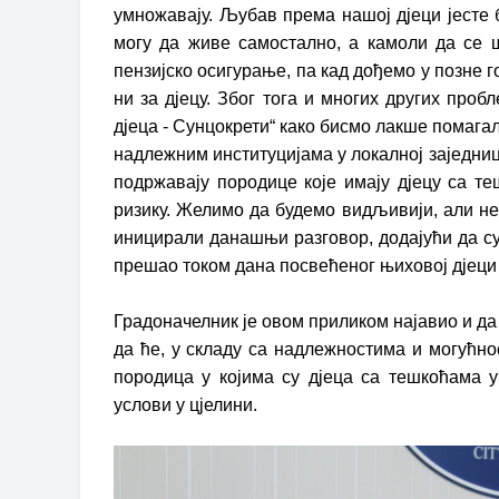
умножавају. Љубав према нашој дјеци јесте 
могу да живе самостално, а камоли да се ш
пензијско осигурање, па кад дођемо у позне г
ни за дјецу. Због тога и многих других пр
дјеца - Сунцокрети“ како бисмо лакше помага
надлежним институцијама у локалној заједниц
подржавају породице које имају дјецу са те
ризику. Желимо да будемо видљивији, али не
иницирали данашњи разговор, додајући да су
прешао током дана посвећеног њиховој дјеци 
Градоначелник је овом приликом најавио и д
да ће, у складу са надлежностима и могућн
породица у којима су дјеца са тешкоћама у
услови у цјелини.