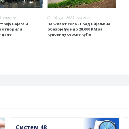
3. године
16. јун 2023. године
1
трују Бајага и
За живот села - Град Бијељина
Спе
и отворили
обезбјеђује до 20.000 КМ за
BetO
 дане
куповину сеоске куће
Bije
еки
Гра
Систем 48