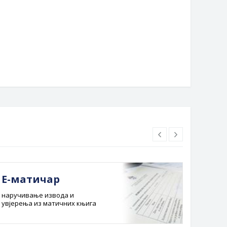
ЉЕПШЕ УРЕЂЕНО ДВОРИШТЕ И
вјенчање у Бијељини отворене
НИ ПРОСТОР
до краја јула!
Е-матичар
Док
наручивање извода и
Службе
увјерења из матичних књига
Буџет 
Планска