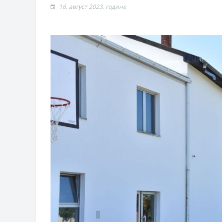
Обавјештење за предузетника - Г
16. август 2023. године
Oд 27. јула пријем захтјева за н
Обрасци захтјева за регресирано 
Захтјев за издавање ПОНОСНЕ 
Обавјештење за предузетника - В
ЈАВНИ ПОЗИВ ЗА ПРИЈАВУ НЕП