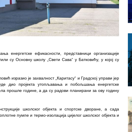
ања енергетске ефикасности, представници организације
или су Основну школу „Свети Сава“ у Батковићу, у којој су
ић изразио је захвалност „Каритасу“ и Градској управи јер
буде дио пројекта утопљавања и побољшања енергетске
ела прошле године, а да су радови планирани за ову годину
струкције школског објекта и спортске дворане, а сада
оплотне пумпе и термо-изолација цијелог школског објекта и