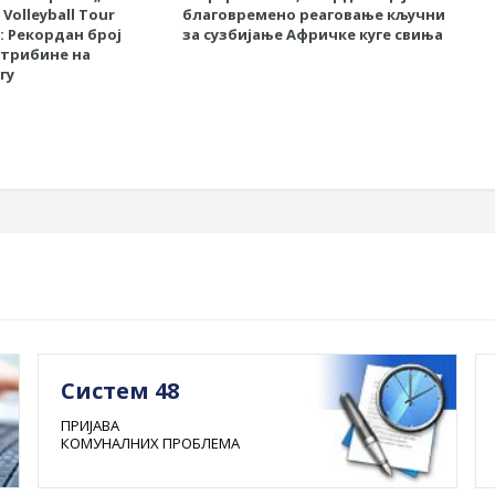
Volleyball Tour
благовремено реаговање кључни
НАЈ
6“: Рекордан број
за сузбијање Афричке куге свиња
ЈАВ
 трибине на
гу
Систем 48
ПРИЈАВА
КОМУНАЛНИХ ПРОБЛЕМА