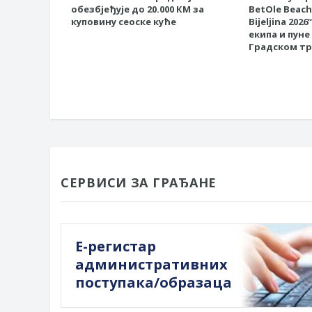
обезбјеђује до 20.000 КМ за
BetOle Beach 
куповину сеоске куће
Bijeljina 202
екипа и пуне
Градском тр
СЕРВИСИ ЗА ГРАЂАНЕ
Е-регистар
административних
поступака/образаца