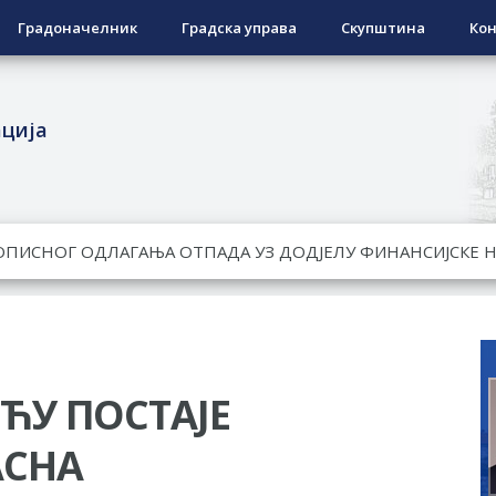
Градоначелник
Градска управа
Скупштина
Кон
ација
ЕСПОВРАТНИХ СРЕДСТАВА ЗА СУФИНАНСИРАЊЕ КУПОВИНЕ 
А 2026. ГОДИНУ
Ненад Нукић
НДИДАТА КОЈИ СУ ОСТВАРИЛИ ПРАВО НА ГРАДСКИ МЈЕСЕЧ
РЕПУБЛИКЕ СРПСКЕ У СТАЊУ
ЋУ ПОСТАЈЕ
АСНА
РЕЂЕНО ДВОРИШТЕ ИНДИВИДУАЛНИХ ДОМАЋИНСТАВА, ДВ
МЈЕСНИМ ЗАЈЕДНИЦАМА НА ТЕРИТОРИЈИ ГРАДА БИЈЕЉИНА