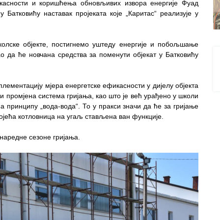
икасности и коришћења обновљивих извора енергије Фуад
Батковићу наставак пројеката које „Каритас“ реализује у
олске објекте, постигнемо уштеду енергије и побољшање
о да ће новчана средства за поменути објекат у Батковићу
лементацију мјера енергетске ефикасности у дијелу објекта
еди промјена система гријања, као што је већ урађено у школи
а принципу „вода-вода“. То у пракси значи да ће за гријање
тојећа котловница на угаљ стављена ван функције.
 наредне сезоне гријања.