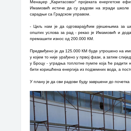
Менаџер „Каритасовог“ пројеката енергетске еф
Имамовић истиче да су радови на згради школе у 
сарадњи са Градском управом.
- Циљ нам је да одговарајућим рјешењима за шк
општих услова за рад - рекао је Имамовић и дода
премашити износ од 200.000 КМ.
Предвиђено је да 125.000 КМ буде утрошено на имп
у којем то није урађено у првој фази, а затим слиј
у Броцу - уградња топлотне пумпе која ће радити н
бити коришћена енергија из подземних вода, а пос
У плану је да сви радови буду завршени до почетка