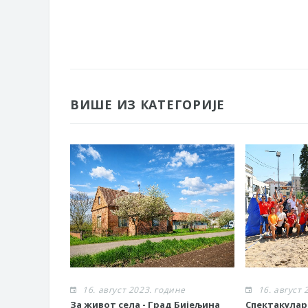
ВИШЕ ИЗ КАТЕГОРИЈЕ
16. август 2023. године
16. август 
За живот села - Град Бијељина
Спектакулар