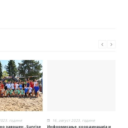
2023. године
16. август 2023. године
1
но завршен „Sunrise
Информисање, координација и
БИЈ