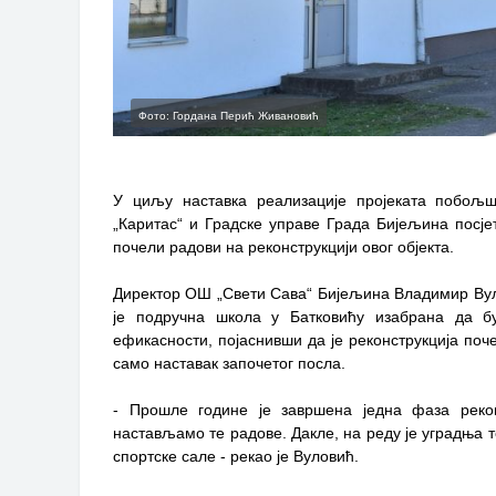
Фото: Гордана Перић Живановић
У циљу наставка реализације пројеката побољш
„Каритас“ и Градске управе Града Бијељина посјет
почели радови на реконструкцији овог објекта.
Директор ОШ „Свети Сава“ Бијељина Владимир Вулов
је подручна школа у Батковићу изабрана да 
ефикасности, појаснивши да је реконструкција поч
само наставак започетог посла.
- Прошле године је завршена једна фаза рекон
настављамо те радове. Дакле, на реду је уградња т
спортске сале - рекао је Вуловић.