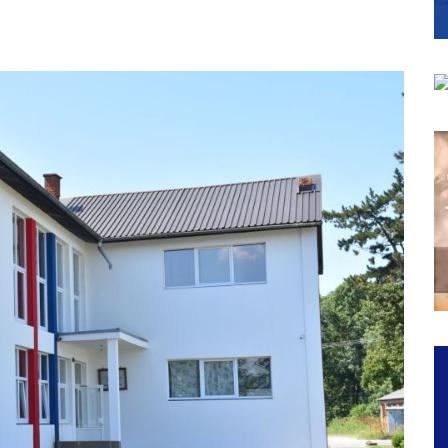
ојко Богуновић
овчану помоћ за набавку школског прибора основцима
гориво доступни од 13. марта до 15. новембра
КАРТИЦЕ
ера Ујић
РОПИСНОГ ОДЛАГАЊА ОТПАДА УЗ ДОДЈЕЛУ ФИНАНСИЈСКЕ 