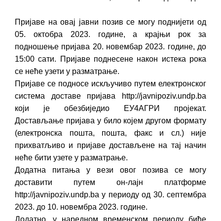
Пријаве на овај јавни позив се могу поднијети од
05. октобра 2023. године, а крајњи рок за
подношење пријава 20. новембар 2023. године, до
15:00 сати. Пријаве поднесене након истека рока
се неће узети у разматрање.
Пријаве се подносе искључиво путем електронског
система доставе пријава http://javnipoziv.undp.ba
који је обезбиједио ЕУ4АГРИ пројекат.
Достављање пријава у било којем другом формату
(електронска пошта, пошта, факс и сл.) није
прихватљиво и пријаве достављене на тај начин
неће бити узете у разматрање.
Додатна питања у вези овог позива се могу
доставити путем он-лајн платформе
http://javnipoziv.undp.ba у периоду од 30. септембра
2023. до 10. новембра 2023. године.
Додатно, у наредном временском периоду биће