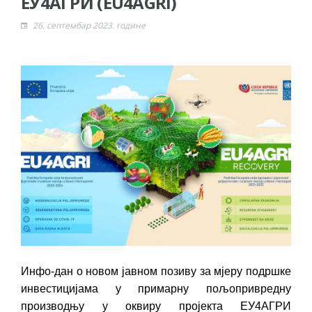
ЕУ4АГРИ (EU4AGRI)
ДОДАТАК ЗА ДЕМОБИЛИСАНЕ БОРЦЕ
26. септембар 2023. године
ВОЈСКЕ РЕПУБЛИКЕ СРПСКЕ У СТАЊУ
СОЦИЈАЛНЕ ПОТРЕБЕ
Обрасци захтјева за регресирано
гориво доступни од 13. марта до 15.
новембра
Захтјев за издавање ПОНОСНЕ КАРТИЦЕ
Обавјештење за предузетника - Вера
Ујић
ЈАВНИ ПОЗИВ ЗА ПРИЈАВУ
НЕПРОПИСНОГ ОДЛАГАЊА ОТПАДА УЗ
ДОДЈЕЛУ ФИНАНСИЈСКЕ НАГРАДЕ
Инфо-дан о новом јавном позиву за мјеру подршке
инвестицијама у примарну пољопривредну
производњу у оквиру пројекта ЕУ4АГРИ