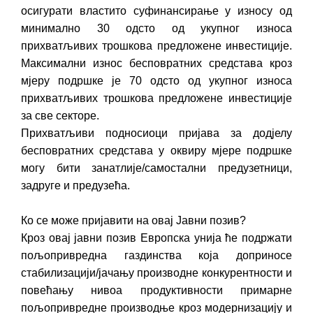
осигурати властито суфинансирање у износу од
минимално 30 одсто од укупног износа
прихватљивих трошкова предложене инвестиције.
Максимални износ бесповратних средстава кроз
мјеру подршке је 70 одсто од укупног износа
прихватљивих трошкова предложене инвестиције
за све секторе.
Прихватљиви подносиоци пријава за додјелу
бесповратних средстава у оквиру мјере подршке
могу бити занатлије/самостални предузетници,
задруге и предузећа.
Ко се може пријавити на овај Јавни позив?
Кроз овај јавни позив Европска унија ће подржати
пољопривредна газдинства која доприносе
стабилизацији/јачању производне конкурентности и
повећању нивоа продуктивности примарне
пољопривредне производње кроз модернизацију и