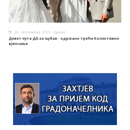
26. септембар 2023. године
Девет пута ДА за љубав - одржано треће Колективно
З
вјенчање
у