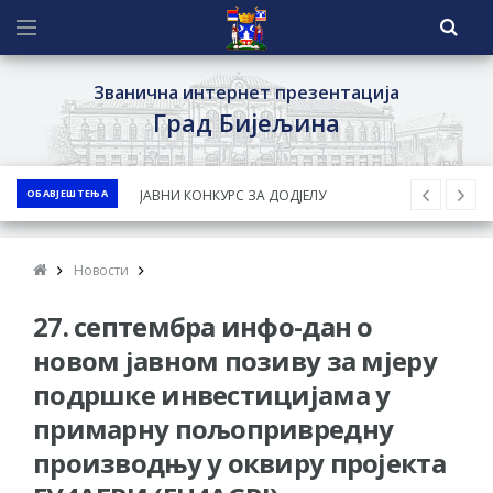
Званична интернет презентација
Град Бијељина
ОБАВЈЕШТЕЊА
ЈАВНИ КОНКУРС ЗА ДОДЈЕЛУ
БЕСПОВРАТНИХ СРЕДСТАВА ЗА
СУФИНАНСИРАЊЕ КУПОВИНЕ СЕОСКЕ
Новости
КУЋЕ СА ОКУЋНИЦОМ НА ТЕРИТОРИЈИ
27. септембра инфо-дан о
ГРАДА БИЈЕЉИНА ЗА 2026. ГОДИНУ
Обавјештење за предузетника - Ненад
новом јавном позиву за мјеру
Нукић
подршке инвестицијама у
ПРЕЛИМИНАРНA РАНГ ЛИСТA
примарну пољопривредну
КАНДИДАТА КОЈИ СУ ОСТВАРИЛИ ПРАВО
производњу у оквиру пројекта
НА ГРАДСКИ МЈЕСЕЧНИ БОРАЧКИ