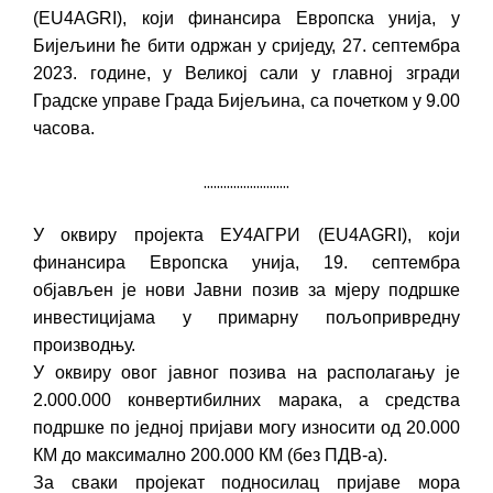
(EU4AGRI), који финансира Европска унија, у
Бијељини ће бити одржан у сриједу, 27. септембра
2023. године, у Великој сали у главној згради
Градске управе Града Бијељина, са почетком у 9.00
часова.
..........................
У оквиру пројекта ЕУ4АГРИ (EU4AGRI), који
финансира Европска унија, 19. септембра
објављен је нови Јавни позив за мјеру подршке
инвестицијама у примарну пољопривредну
производњу.
У оквиру овог јавног позива на располагању је
2.000.000 конвертибилних марака, а средства
подршке по једној пријави могу износити од 20.000
КМ до максимално 200.000 КМ (без ПДВ-а).
За сваки пројекат подносилац пријаве мора