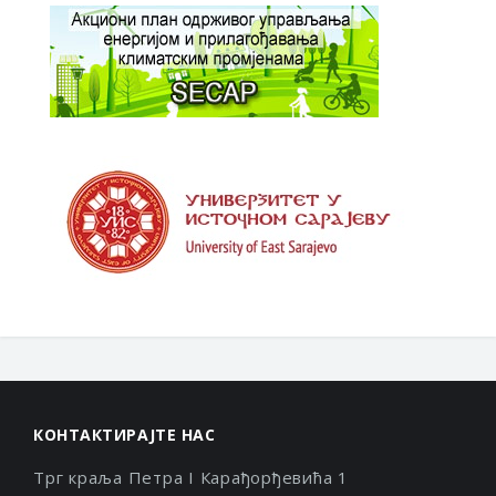
КОНТАКТИРАЈТЕ НАС
Трг краља Петра I Карађорђевића 1