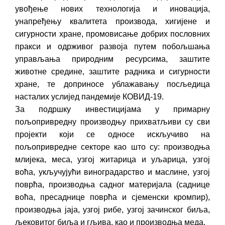
увођење нових технологија и иновација,
унапређењу квалитета производа, хигијене и
сигурности хране, промовисање добрих пословних
пракси и одрживог развоја путем побољшања
управљања природним ресурсима, заштите
животне средине, заштите радника и сигурности
хране, те доприносе ублажавању посљедица
насталих услијед пандемије КОВИД-19.
За подршку инвестицијама у примарну
пољопривредну производњу прихватљиви су сви
пројекти који се односе искључиво на
пољопривредне секторе као што су: производња
млијека, меса, узгој житарица и уљарица, узгој
воћа, укључујући виноградарство и маслине, узгој
поврћа, производња садног материјала (саднице
воћа, пресаднице поврћа и сјеменски кромпир),
производња јаја, узгој рибе, узгој зачинског биља,
љековитог биља и гљива, као и производња меда.