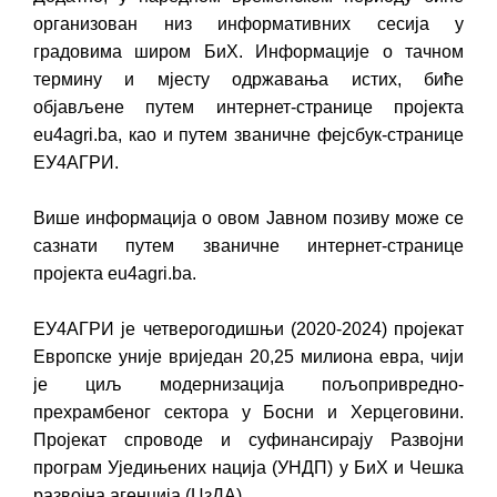
организован низ информативних сесија у
градовима широм БиХ. Информације о тачном
термину и мјесту одржавања истих, биће
објављене путем интернет-странице пројекта
eu4agri.ba, као и путем званичне фејсбук-странице
ЕУ4АГРИ.
Више информација о овом Јавном позиву може се
сазнати путем званичне интернет-странице
пројекта eu4agri.ba.
ЕУ4АГРИ је четверогодишњи (2020-2024) пројекат
Европске уније вриједан 20,25 милиона евра, чији
је циљ модернизација пољопривредно-
прехрамбеног сектора у Босни и Херцеговини.
Пројекат спроводе и суфинансирају Развојни
програм Уједињених нација (УНДП) у БиХ и Чешка
развојна агенција (ЦзДА).