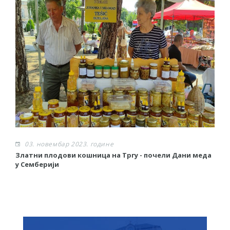
03. новембар 2023. године
Златни плодови кошница на Тргу - почели Дани меда
Р
у Семберији