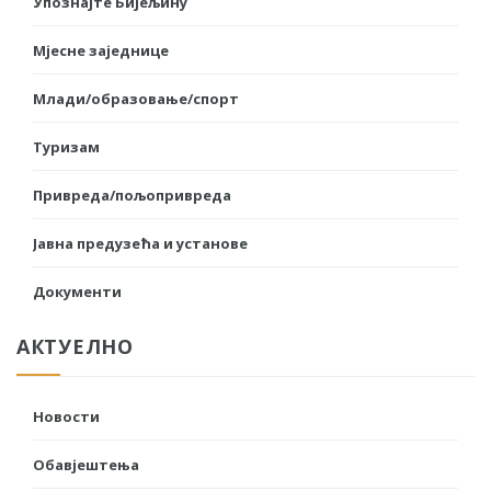
Упознајте Бијељину
Мјесне заједнице
Млади/образовање/спорт
Туризам
Привреда/пољопривреда
Јавна предузећа и установе
Документи
АКТУЕЛНО
Новости
Обавјештења