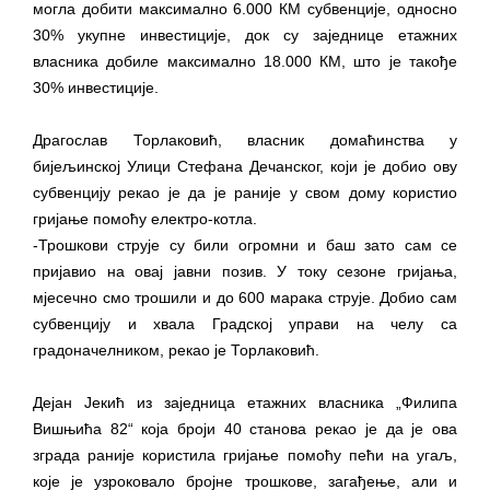
могла добити максимално 6.000 КМ субвенције, односно
30% укупне инвестиције, док су заједнице етажних
власника добиле максимално 18.000 КМ, што је такође
30% инвестиције.
Драгослав Торлаковић, власник домаћинства у
бијељинској Улици Стефана Дечанског, који је добио ову
субвенцију рекао је да је раније у свом дому користио
гријање помоћу електро-котла.
-Трошкови струје су били огромни и баш зато сам се
пријавио на овај јавни позив. У току сезоне гријања,
мјесечно смо трошили и до 600 марака струје. Добио сам
субвенцију и хвала Градској управи на челу са
градоначелником, рекао је Торлаковић.
Дејан Јекић из заједница етажних власника „Филипа
Вишњића 82“ која броји 40 станова рекао је да је ова
зграда раније користила гријање помоћу пећи на угаљ,
које је узроковало бројне трошкове, загађење, али и