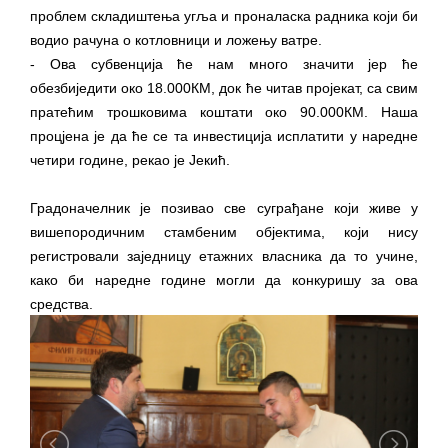
проблем складиштења угља и проналаска радника који би
водио рачуна о котловници и ложењу ватре.
- Ова субвенција ће нам много значити јер ће
обезбиједити око 18.000КМ, док ће читав пројекат, са свим
пратећим трошковима коштати око 90.000КМ. Наша
процјена је да ће се та инвестиција исплатити у наредне
четири године, рекао је Јекић.
Градоначелник је позивао све суграђане који живе у
вишепородичним стамбеним објектима, који нису
регистровали заједницу етажних власника да то учине,
како би наредне године могли да конкуришу за ова
средства.