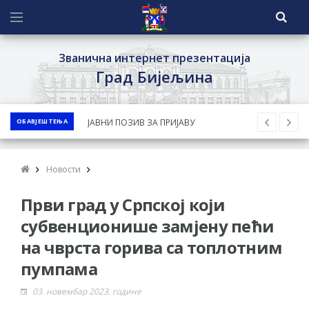
Званична интернет презентација
Град Бијељина
ОБАВЈЕШТЕЊА
ЈАВНИ ПОЗИВ ЗА ПРИЈАВУ
НЕПРОПИСНОГ ОДЛАГАЊА ОТПАДА УЗ
ДОДЈЕЛУ ФИНАНСИЈСКЕ НАГРАДЕ
Новости
ЈАВНИ КОНКУРС ЗА ДОДЈЕЛУ
Први град у Српској који
БЕСПОВРАТНИХ СРЕДСТАВА ЗА
СУФИНАНСИРАЊЕ КУПОВИНЕ СЕОСКЕ
субвенционише замјену пећи
КУЋЕ СА ОКУЋНИЦОМ НА ТЕРИТОРИЈИ
на чврста горива са топлотним
ГРАДА БИЈЕЉИНА ЗА 2026. ГОДИНУ
пумпама
Обавјештење за предузетника - Ненад
03. новембар 2023. године
Нукић