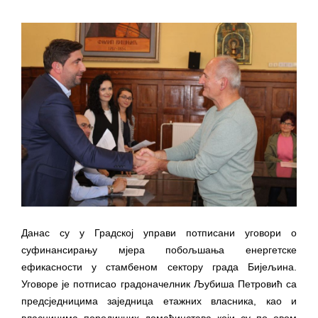
ПРЕЛИМИНАРНA РАНГ ЛИСТA
КАНДИДАТА КОЈИ СУ ОСТВАРИЛИ ПРАВО
НА ГРАДСКИ МЈЕСЕЧНИ БОРАЧКИ
ДОДАТАК ЗА ДЕМОБИЛИСАНЕ БОРЦЕ
ВОЈСКЕ РЕПУБЛИКЕ СРПСКЕ У СТАЊУ
СОЦИЈАЛНЕ ПОТРЕБЕ
Обрасци захтјева за регресирано
гориво доступни од 13. марта до 15.
новембра
Захтјев за издавање ПОНОСНЕ КАРТИЦЕ
Обавјештење о забрани саобраћаја 6. и
Данас су у Градској управи потписани уговори о
7. августа
суфинансирању мјера побољшања енергетске
Обавјештење за предузетника - Вера
ефикасности у стамбеном сектору града Бијељина.
Ујић
Уговоре је потписао градоначелник Љубиша Петровић са
предсједницима заједница етажних власника, као и
власницима породичних домаћинстава који су по овом