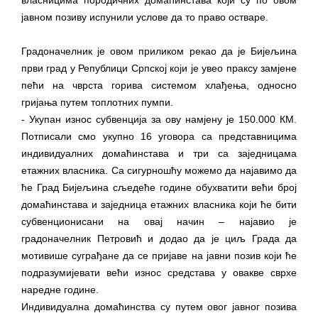
јавном позиву испунили услове да то право остваре.
Градоначелник је овом приликом рекао да је Бијељина
први град у Републици Српској који је увео праксу замјене
пећи на чврста горива системом хлађења, односно
гријања путем топлотних пумпи.
- Укупан износ субвенција за ову намјену је 150.000 КМ.
Потписали смо укупно 16 уговора са представницима
индивидуалних домаћинстава и три са заједницама
етажних власника. Са сигурношћу можемо да најавимо да
ће Град Бијељина сљедеће године обухватити већи број
домаћинстава и заједница етажних власника који ће бити
субвенционисани на овај начин – најавио је
градоначелник Петровић и додао да је циљ Града да
мотивише суграђане да се пријаве на јавни позив који ће
подразумијевати већи износ средстава у овакве сврхе
наредне године.
Индивидуална домаћинства су путем овог јавног позива