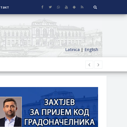
такт
Latinica
|
English
НАГРАДЕ
СЕОСКЕ КУЋЕ СА ОКУЋНИЦОМ НА
НИ БОРАЧКИ ДОДАТАК ЗА