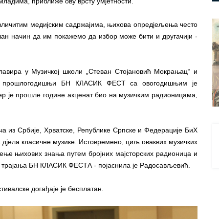
младима, приближе ову врсту умјетности.
 различитим медијским садржајима, њихова опредјељења често
ичан начин да им покажемо да избор може бити и другачији -
авира у Музичкој школи „Стеван Стојановић Мокрањац“ и
ући прошлогодишњи БН КЛАСИК ФЕСТ са овогодишњим је
 јер је прошле године акценат био на музичким радионицама,
ача из Србије, Хрватске, Републике Српске и Федерације БиХ
ја дјела класичне музике. Истовремено, циљ оваквих музичких
ење њихових знања путем бројних мајсторских радионица и
а трајања БН КЛАСИК ФЕСТА - појаснила је Радосављевић.
стивалске догађаје је бесплатан.