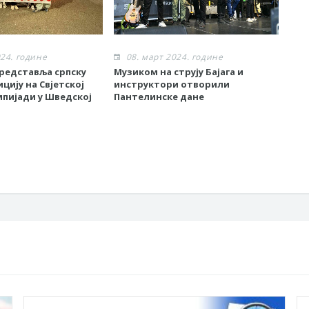
024. године
08. март 2024. године
0
представља српску
Музиком на струју Бајага и
За 
цију на Свјетској
инструктори отворили
обе
мпијади у Шведској
Пантелинске дане
куп