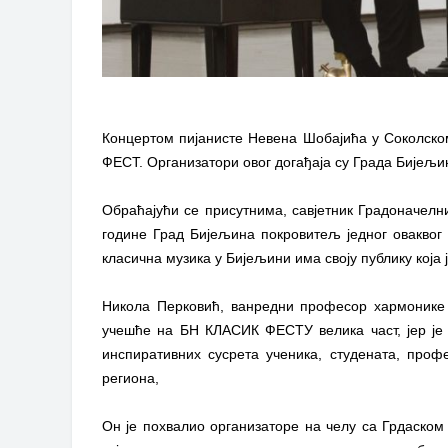
Концертом пијанисте Невена Шобајића у Соколско
ФЕСТ. Организатори овог догађаја су Града Бијељи
Обраћајући се присутнима, савјетник Градоначелни
године Град Бијељина покровитељ једног оваквог д
класична музика у Бијељини има своју публику која је
Никола Перковић, ванредни професор хармонике н
учешће на БН КЛАСИК ФЕСТУ велика част, јер је р
инспиративних сусрета ученика, студената, проф
региона,
Он је похвалио организаторе на челу са Грдаском 