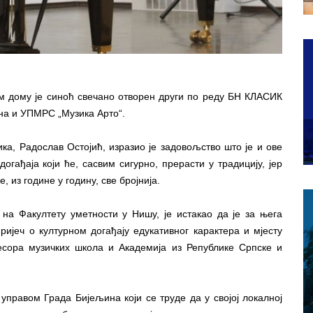
м дому је синоћ свечано отворен други по реду БН КЛАСИК
на и УПМРС „Музика Арто“.
ка, Радослав Остојић, изразио је задовољство што је и ове
огађаја који ће, сасвим сигурно, прерасти у традицију, јер
, из године у годину, све бројнија.
а Факултету уметности у Нишу, је истакао да је за њега
ијеч о културном догађају едукативног карактера и мјесту
есора музичких школа и Академија из Републике Српске и
управом Града Бијељина који се труде да у својој локалној