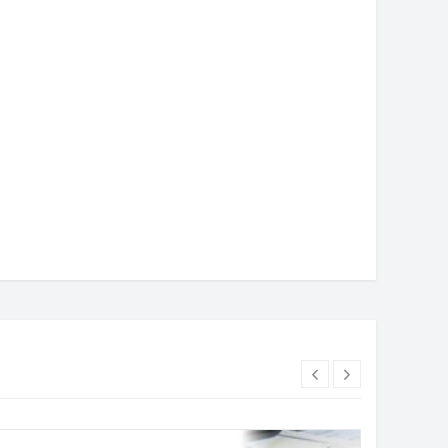
8. март 2024. године
08. март 2024. године
живот села - Град Бијељина
Спектакуларно завршен „Sunri
збјеђује до 20.000 КМ за
BetOle Beach Volleyball Tour
овину сеоске куће
Bijeljina 2026“: Рекордан број
екипа и пуне трибине на
Градском тргу