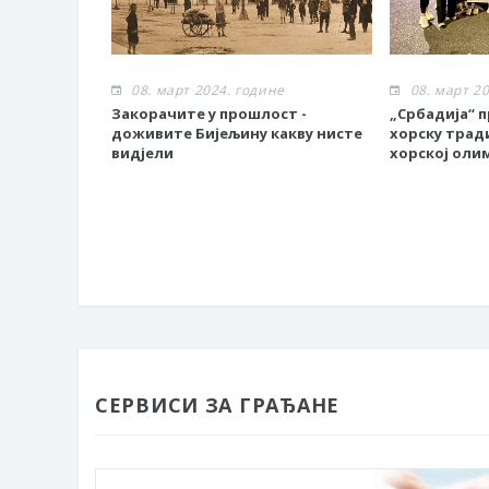
08. март 2024. године
08. март 2
Закорачите у прошлост -
„Србадија“ 
доживите Бијељину какву нисте
хорску тради
видјели
хорској оли
СЕРВИСИ ЗА ГРАЂАНЕ