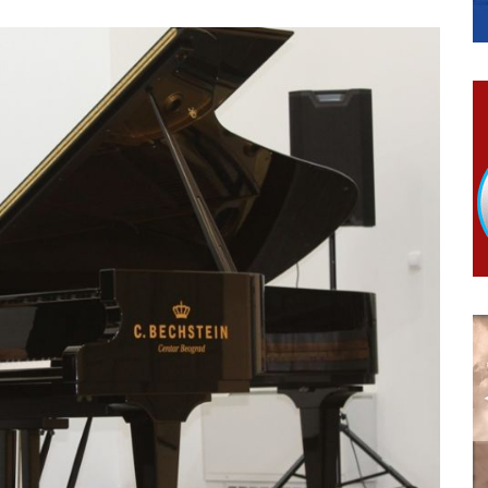
гориво доступни од 13. марта до 15. новембра
КАРТИЦЕ
 6. и 7. августа
ера Ујић