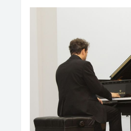
Обрасци захтјева за регресирано 
Захтјев за издавање ПОНОСНЕ 
Обавјештење о забрани саобраћаја
Обавјештење за предузетника - В