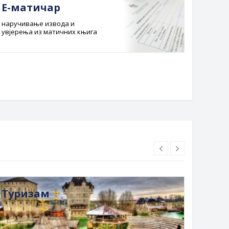
Е-матичар
Док
наручивање извода и
Службе
увјерења из матичних књига
Буџет 
Планска
Туризам