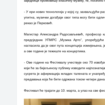
заједници промовишу класичну музику, те, посебно 
- У ери нових технологија у којој су, захваљујући
упитна, музички догађаји овог типа могу бити одл
рекао је Перковић.
Магистар Александра Радосављевић, професор кл
предсједник УПМРС „Музика Арто“, упоређуј
нагласила да је овог пута концепција измијењена,
а ове године је тежиште на концертима.
- Ове године на Фестивалу учествује око 70 извођ
који ће за бијељинску публику изводити најпознати
сусрета је афирмација младих талената и унапређ
предавања која ће бити одржана током четири дан
Фестивал ће трајати до 10. марта, а улаз на све фе