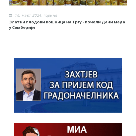
16. март 2024. године
Златни плодови кошница на Тргу - почели Дани меда
Р
у Семберији