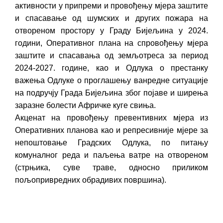
активности у припреми и провођењу мјера заштите
и спасавање од шумских и других пожара на
отвореном простору у Граду Бијељина у 2024.
години, Оперативног плана на спровођењу мјера
заштите и спасавања од земљотреса за период
2024-2027. године, као и Одлука о престанку
важења Одлуке о проглашењу ванредне ситуације
на подручју Града Бијељина због појаве и ширења
заразне болести Афричке куге свиња.
Акценат на провођењу превентивних мјера из
Оперативних планова као и репресивније мјере за
непоштовање Градских Одлука, по питању
комуналног реда и паљења ватре на отвореном
(стрњика, суве траве, односно приликом
пољопривредних обрадивих површина).