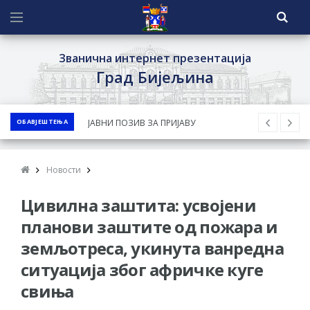
Званична интернет презентација
Град Бијељина
ОБАВЈЕШТЕЊА
ЈАВНИ ПОЗИВ ЗА ПРИЈАВУ
НЕПРОПИСНОГ ОДЛАГАЊА ОТПАДА УЗ
ДОДЈЕЛУ ФИНАНСИЈСКЕ НАГРАДЕ
Новости
ЈАВНИ КОНКУРС ЗА ДОДЈЕЛУ
Цивилна заштита: усвојени
БЕСПОВРАТНИХ СРЕДСТАВА ЗА
СУФИНАНСИРАЊЕ КУПОВИНЕ СЕОСКЕ
планови заштите од пожара и
КУЋЕ СА ОКУЋНИЦОМ НА ТЕРИТОРИЈИ
земљотреса, укинута ванредна
ГРАДА БИЈЕЉИНА ЗА 2026. ГОДИНУ
ситуација због афричке куге
Обавјештење за предузетника - Ненад
свиња
Нукић