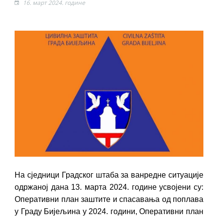
16. март 2024. године
ПРЕЛИМИНАРНA РАНГ ЛИСТA
КАНДИДАТА КОЈИ СУ ОСТВАРИЛИ ПРАВО
НА ГРАДСКИ МЈЕСЕЧНИ БОРАЧКИ
ДОДАТАК ЗА ДЕМОБИЛИСАНЕ БОРЦЕ
ВОЈСКЕ РЕПУБЛИКЕ СРПСКЕ У СТАЊУ
СОЦИЈАЛНЕ ПОТРЕБЕ
Обрасци захтјева за регресирано
гориво доступни од 13. марта до 15.
новембра
Захтјев за издавање ПОНОСНЕ КАРТИЦЕ
Обавјештење о забрани саобраћаја 6. и
7. августа
На сједници Градског штаба за ванредне ситуације
Обавјештење за предузетника - Вера
одржаној дана 13. марта 2024. године усвојени су:
Ујић
Оперативни план заштите и спасавања од поплава
у Граду Бијељина у 2024. години, Оперативни план