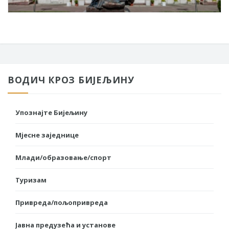
ВОДИЧ КРОЗ БИЈЕЉИНУ
Упознајте Бијељину
Мјесне заједнице
Млади/образовање/спорт
Туризам
Привреда/пољопривреда
Јавна предузећа и установе