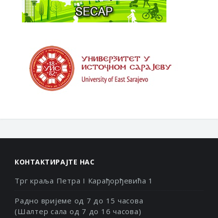
КОНТАКТИРАЈТЕ НАС
Трг краља Петра I Карађорђевића 1
Радно вријеме од 7 до 15 часова
(Шалтер сала од 7 до 16 часова)