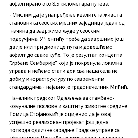
Обавјештење за предузетника - Вера
асфалтирано око 8,5 километара путева:
Ујић
- Мислим да је унапређење квалитета живота
становника сеоских мјесних заједница један од
начина да задржимо људе у сеоским
подручјима. У Ченгићу треба да завршимо још
двије или три дионице пута и довешћемо
асфалт до сваке куће. То је резултат концепта
"Урбане Семберије" који је покренула локална
управа и нећемо стати док сва наша села не
добију инфраструктуру по савременим
стандардима - најавио је градоначелник Мићић.
Начелник градског Одјељења за стамбено-
комуналне послове и заштиту животне средине
Томица Стојановић је оцијенио да је овај
успјешно реализован пројекат још једна
потврда одличне сарадње Градске управе са
мјештанима Ченгића на испуњавању њихових