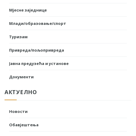
Мјесне заједнице
Млади/образовање/спорт
Туризам
Привреда/пољопривреда
Јавна предузећа и установе
Документи
АКТУЕЛНО
Новости
Обавјештења