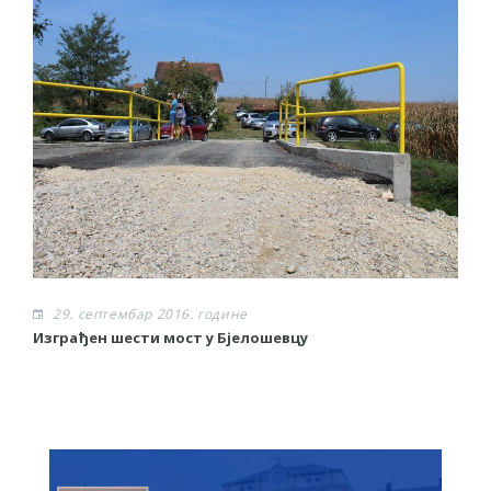
29. септембар 2016. године
Изграђен шести мост у Бјелошевцу
С