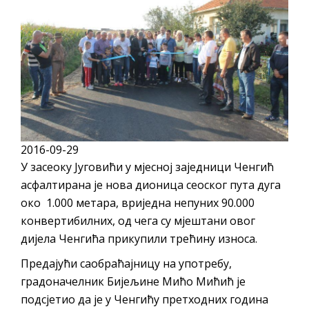
ПРЕЛИМИНАРНA РАНГ ЛИСТA
КАНДИДАТА КОЈИ СУ ОСТВАРИЛИ ПРАВО
НА ГРАДСКИ МЈЕСЕЧНИ БОРАЧКИ
ДОДАТАК ЗА ДЕМОБИЛИСАНЕ БОРЦЕ
ВОЈСКЕ РЕПУБЛИКЕ СРПСКЕ У СТАЊУ
СОЦИЈАЛНЕ ПОТРЕБЕ
Oд 27. јула пријем захтјева за новчану
2016-09-29
помоћ за набавку школског прибора
У засеоку Југовићи у мјесној заједници Ченгић
основцима
асфалтирана је нова дионица сеоског пута дуга
Обрасци захтјева за регресирано
око 1.000 метара, вриједна непуних 90.000
гориво доступни од 13. марта до 15.
конвертибилних, од чега су мјештани овог
новембра
дијела Ченгића прикупили трећину износа.
Захтјев за издавање ПОНОСНЕ КАРТИЦЕ
Предајући саобраћајницу на употребу,
Обавјештење о забрани саобраћаја 6. и
градоначелник Бијељине Мићо Мићић је
7. августа
подсјетио да је у Ченгићу претходних година