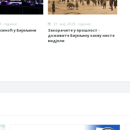
5. године
31. мај 2025. године
3
 синоћ у Бијељини
Закорачите у прошлост -
„Ср
доживите Бијељину какву нисте
хор
видјели
хор