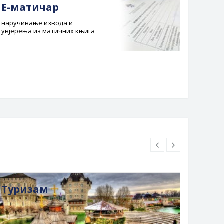
Е-матичар
Док
наручивање извода и
Службе
увјерења из матичних књига
Буџет 
Планска
Туризам