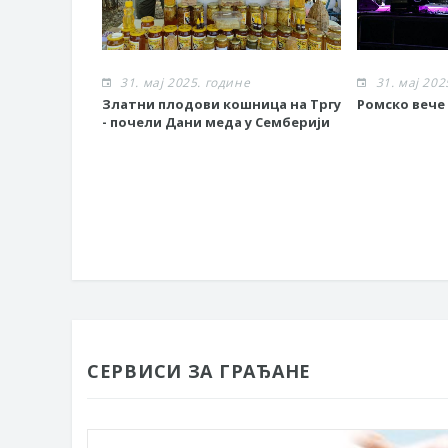
31. мај 2025. године
31. мај 202
Златни плодови кошница на Тргу
Ромско вече
- почели Дани меда у Семберији
СЕРВИСИ ЗА ГРАЂАНЕ