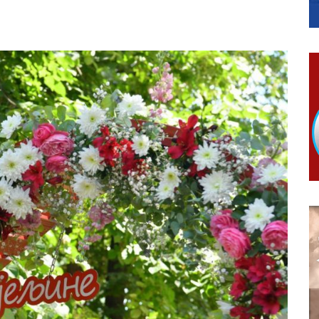
КАРТИЦЕ
 6. и 7. августа
ера Ујић