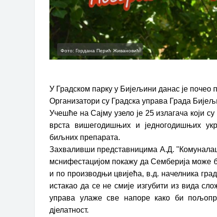
Фото: Гордана Перић Живановић
У Градском парку у Бијељини данас је почео пет
Организатори су Градска управа Града Бијељи
Учешће на Сајму узело је 25 излагача који 
врста вишегодишњих и једногодишњих укр
биљних препарата.
Захваливши представницима А.Д. "Комуналац"
мснифестацијом покажу да Семберија може 
и по производњи цвијећа, в.д. начелника гр
истакао да се не смије изгубити из вида с
управа улаже све напоре како би пољопр
дјелатност.