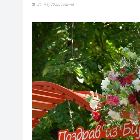
Захтјев за издавање ПОНОСНЕ 
31. мај 2025. године
Обавјештење о забрани саобраћаја
Обавјештење за предузетника - В