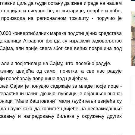
а главни циљ да људи остану да живе и раде на нашем
тенцијал и сигурно ће, уз житарице, поврће и воће,
 производа на регионалном тржишту - поручио је
50.000 конвертибилних марака подстицајних средстава
дставници Аграрног фонда су изразили задовољство
 Сајма, али прије свега због све већих површина под
, али и посјетилаца на Сајму, што посебно радује.
знику цвијећа од самог почетка, а све нас радује
рији повећавају површине под цвијећем.
шњи Сајам је понудио садржаје за младе посјетиоце -
терактивни начин дјечијој публици је објашњен значај
ионици "Мали баштовани" мали љубитељи цвијећа су
, да науче како да користе цвијеће на несвакидашње
ожавању и напредовању биљака у окружењу других