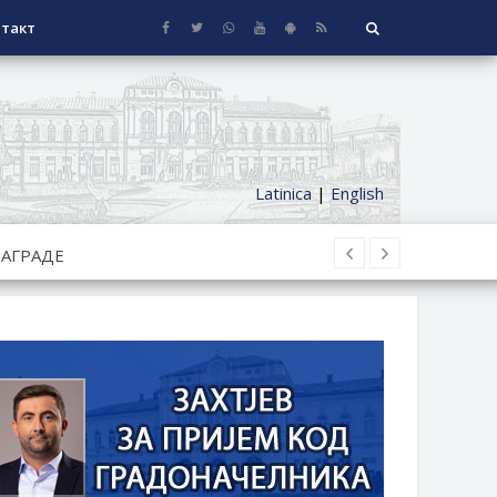
такт
Latinica
|
English
НАГРАДЕ
СЕОСКЕ КУЋЕ СА ОКУЋНИЦОМ НА
НИ БОРАЧКИ ДОДАТАК ЗА