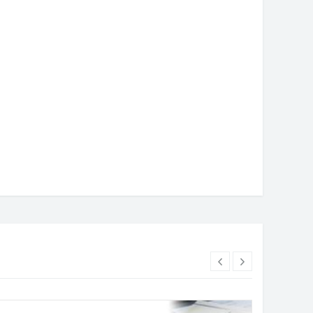
1. мај 2025. године
31. мај 2025. године
бадија“ представља српску
Музиком на струју Бајага и
ску традицију на Свјетској
инструктори отворили
ској олимпијади у Шведској
Пантелинске дане