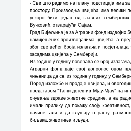
- Све што радимо на плану подстицаја има з
простору. Производња цвијећа има велики по
ускоро бити један од главних семберских
Вучковић, отварајући Сајам.
Град Бијељина је за Аграрни фонд издвојио 
намијењених произвођачима цвијећа, а пре
због све већег броја излагача и посјетилаца
засадима цвијећа у Семберији.
Из године у годину повећава се број излагача
Аграрни фонд даје свој допронос овом пра
чињеница да се, из године у годину, у Сембе
Поред изложбе и продаје цвијећа, и овогоди
представом "Тајни детектив Мјау-Мјау" на ин
очувања здраве животне средине, а на рад
имали прилику да покажу своју креативност
начине, али и да слушају о расту, размн
биљака, животиња и људи.