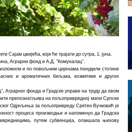
и Сајам цвијећа, који ће трајати до сутра, 1. јуна.
на, Аграрни фонд и А.Д. "Комуналац".
су изложили и по повољним цијенама понудили стотине
асних и ароматичних биљака, козметике и других
, Аграрног фонда и Градске управе на труду да овом
бити препознатљива на пољопривредној мапи Српске
адског Одјељења за пољопривреду Сретен Вучковић је
ложеност процеса производње и напоменуо да Градска
ивредницима, путем субвенција, олакшала њихову