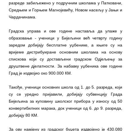
Обавјештење за предузетника - Вера
разреде забиљежено у подручним школама у Патковачи,
Ујић
Средњем и Горњем Магнојевићу, Новом насељу у Јањи и
Чардачинама.
Градска управа и ове године наставља да улаже у
образовање - ученици у Бијељини већ четврту годину
заредом добијају бесплатне уџбенике, а књиге су на
вријеме дистрибуиране основним школама на основу
спискова који су достављени градском Одјељењу за
друштвене дјелатности. За набавку уџбеника ове године
Град је издвојио око 900.000 КМ.
Такође, ученици основних школа од 1. до 5. разреда, који
су се уредно пријавили, добијају субвенцију Града
Бијељина за куповину школског прибора у износу од 50
конвертибилних марака, док ученици од 6. до 9. разреда,
добијају 80 КМ.
За ову намјену из градског буџета издвојено је 430.080