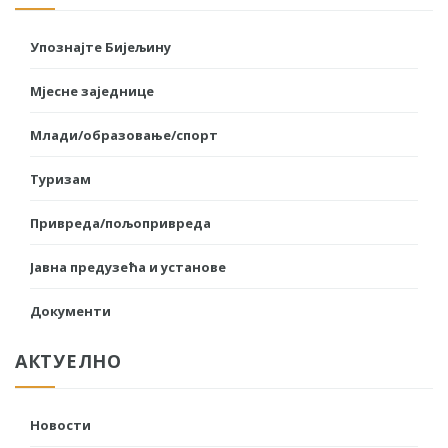
Упознајте Бијељину
Мјесне заједнице
Млади/образовање/спорт
Туризам
Привреда/пољопривреда
Јавна предузећа и установе
Документи
АКТУЕЛНО
Новости