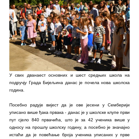
ПРЕЛИМИНАРНA РАНГ ЛИСТA
КАНДИДАТА КОЈИ СУ ОСТВАРИЛИ ПРАВО
НА ГРАДСКИ МЈЕСЕЧНИ БОРАЧКИ
ДОДАТАК ЗА ДЕМОБИЛИСАНЕ БОРЦЕ
ВОЈСКЕ РЕПУБЛИКЕ СРПСКЕ У СТАЊУ
СОЦИЈАЛНЕ ПОТРЕБЕ
Oд 27. јула пријем захтјева за новчану
помоћ за набавку школског прибора
У свих дванаест основних и шест средњих школа на
основцима
подручју Града Бијељина данас је почела нова школска
Обрасци захтјева за регресирано
година.
гориво доступни од 13. марта до 15.
Посебно радује вијест да је ове јесени у Семберији
новембра
уписано више ђака првака - данас је у школске клупе први
Захтјев за издавање ПОНОСНЕ КАРТИЦЕ
пут сјело 840 првачића, што је за 42 ученика више у
Обавјештење о забрани саобраћаја 6. и
односу на прошлу школску годину, а посебно је значајно
7. августа
истаћи да је повећање броја ученика уписаних у прве