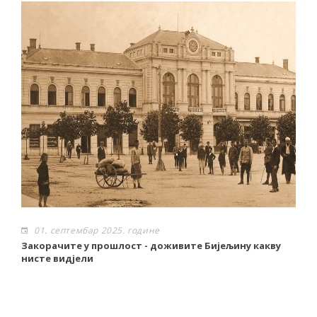
01. септембар 2025. године
Закорачите у прошлост - доживите Бијељину какву
„
нисте видјели
С