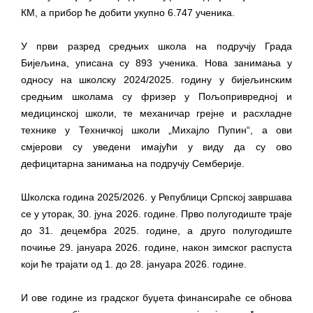
КМ, а прибор ће добити укупно 6.747 ученика.
У први разред средњих школа на подручју Града
Бијељина, уписана су 893 ученика. Нова занимања у
односу на школску 2024/2025. годину у бијељинским
средњим школама су фризер у Пољопривредној и
медицинској школи, те механичар грејне и расхладне
технике у Техничкој школи „Михајло Пупин“, а ови
смјерови су уведени имајући у виду да су ово
дефицитарна занимања на подручју Семберије.
Школска година 2025/2026. у Републици Српској завршава
се у уторак, 30. јуна 2026. године. Прво полугодиште траје
до 31. децембра 2025. године, а друго полугодиште
почиње 29. јануара 2026. године, након зимског распуста
који ће трајати од 1. до 28. јануара 2026. године.
И ове године из градског буџета финансираће се обнова