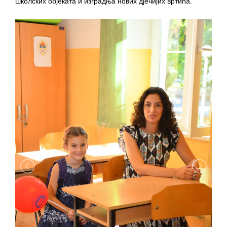
школских објеката и изградња нових д‌јечијих вртића.