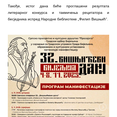
Такође, истог дана биће проглашени резултата
литерарног конкурса и такмичења рецитатора и
бесједника испред Народне библиотеке „Филип Вишњић“.