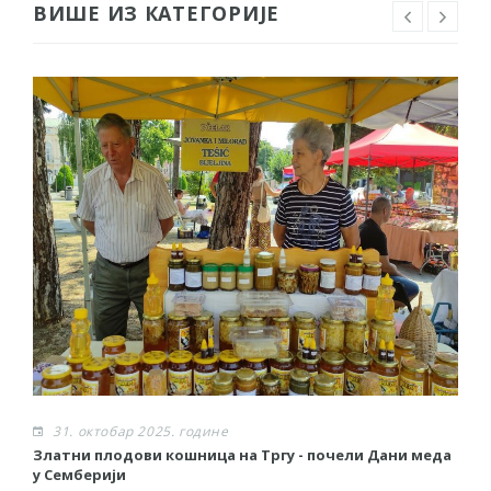
ВИШЕ ИЗ КАТЕГОРИЈЕ
31. октобар 2025. године
Златни плодови кошница на Тргу - почели Дани меда
Р
у Семберији