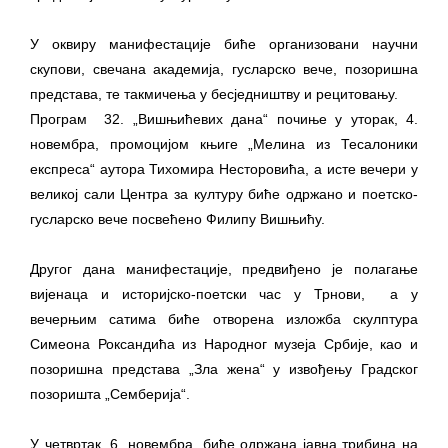
У оквиру манифестације биће организовани научни
скупови, свечана академија, гусларско вече, позоришна
представа, те такмичења у бесједништву и рецитовању.
Програм 32. „Вишњићевих дана“ почиње у уторак, 4.
новембра, промоцијом књиге „Мелина из Тесалоники
експреса“ аутора Тихомира Несторовића, а исте вечери у
великој сали Центра за културу биће одржано и поетско-
гусларско вече посвећено Филипу Вишњићу.
Другог дана манифестације, предвиђено је полагање
вијенаца и историјско-поетски час у Трнови, а у
вечерњим сатима биће отворена изложба скулптура
Симеона Роксандића из Народног музеја Србије, као и
позоришна представа „Зла жена“ у извођењу Градског
позоришта „Семберија“.
У четвртак, 6. новембра, биће одржана јавна трибина на