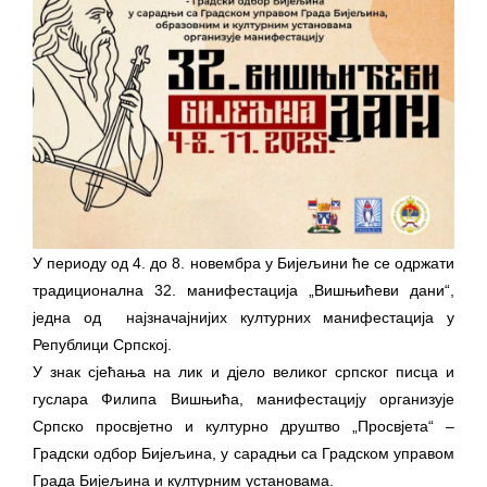
ПРЕЛИМИНАРНA РАНГ ЛИСТA
КАНДИДАТА КОЈИ СУ ОСТВАРИЛИ ПРАВО
НА ГРАДСКИ МЈЕСЕЧНИ БОРАЧКИ
ДОДАТАК ЗА ДЕМОБИЛИСАНЕ БОРЦЕ
ВОЈСКЕ РЕПУБЛИКЕ СРПСКЕ У СТАЊУ
СОЦИЈАЛНЕ ПОТРЕБЕ
Обрасци захтјева за регресирано
гориво доступни од 13. марта до 15.
У периоду од 4. до 8. новембра у Бијељини ће се одржати
новембра
традиционална 32. манифестација „Вишњићеви дани“,
Захтјев за издавање ПОНОСНЕ КАРТИЦЕ
једна од најзначајнијих културних манифестација у
Обавјештење о забрани саобраћаја 6. и
Републици Српској.
7. августа
У знак сјећања на лик и дјело великог српског писца и
гуслара Филипа Вишњића, манифестацију организује
Обавјештење за предузетника - Вера
Српско просвјетно и културно друштво „Просвјета“ –
Ујић
Градски одбор Бијељина, у сарадњи са Градском управом
Града Бијељина и културним установама.