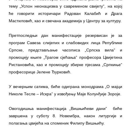
тему „Успон неонацизма у савременом свијету“, на којој
ће говорити историчари Радован Калабић и Драга
Мастиловић, као и свечана академија у Центру за културу.
Претпоследњи дан манифестације резервисан је за
програм Савеза слијепих и слабовидих лица Републике
Српске, представљање часописа „Српска вила“ и
промоцију књиге „Трагом сјећања“ професора Цвијетина
Ристановића, као и промоцију збирке пјесама „Српкиње“
професорице Јелене Ђурковић.
У вечерњим сатима, биће одиграна монодрама „О мајци
Николе Тесле – Искра“ у извођењу Маје Колунђије Зороје.
Овогодишња манифестација „Вишњићеви дани“ биће
завршена у суботу 8. Новембра, након литургије и
полагања цвијећа на споменик Филипу Вишњићу.