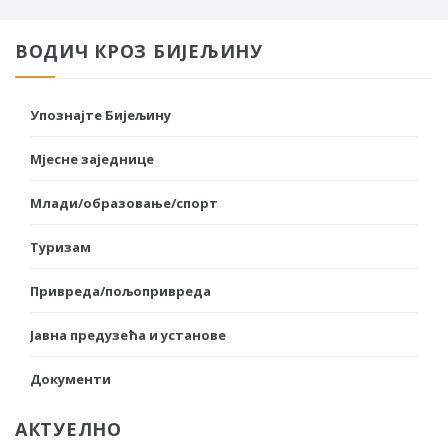
ВОДИЧ КРОЗ БИЈЕЉИНУ
Упознајте Бијељину
Мјесне заједнице
Млади/образовање/спорт
Туризам
Привреда/пољопривреда
Јавна предузећа и установе
Документи
АКТУЕЛНО