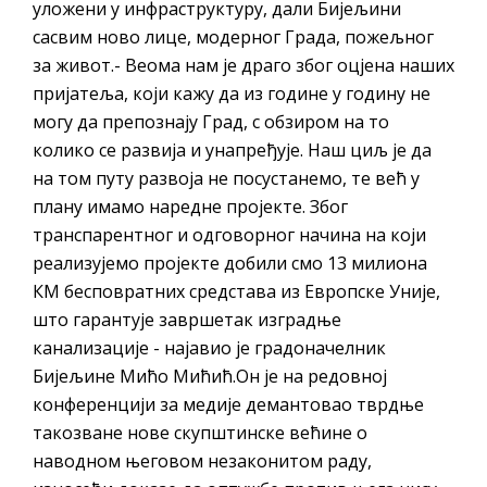
уложени у инфраструктуру, дали Бијељини
сасвим ново лице, модерног Града, пожељног
за живот.- Веома нам је драго због оцјена наших
пријатеља, који кажу да из године у годину не
могу да препознају Град, с обзиром на то
колико се развија и унапређује. Наш циљ је да
на том путу развоја не посустанемо, те већ у
плану имамо наредне пројекте. Због
транспарентног и одговорног начина на који
реализујемо пројекте добили смо 13 милиона
КМ бесповратних средстава из Европске Уније,
што гарантује завршетак изградње
канализације - најавио је градоначелник
Бијељине Мићо Мићић.Он је на редовној
конференцији за медије демантовао тврдње
такозване нове скупштинске већине о
наводном његовом незаконитом раду,