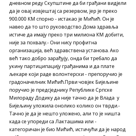
дневном реду Скупштине да би грађани видјели
да је овај извјештај са резервом, јер је преко
900.000 КМ спорно - истакао је Мићић. Он је
навео да то што руководство Дома здравља
истиче да имају преко три милиона КМ добити,
није за похвалу.- Они нису профитна
организација, већ здравствена установа. Ако
већ тако добро зарађују, онда би требало да
укину партиципацију грађанима и да плате
љекаре који раде волонтерски - препоручио је
градоначелник Мићић.Први човјек Бијељине
поручио је предсједнику Републике Српске
Милораду Додику да није тачно да је Влада у
Бијељину уложила онолико колико он тврди.-
Тачно је да је нешто уложено, али то је ништа
када се упореди са Лакташима или -
категоричан је био Мићић, истичући да је народ