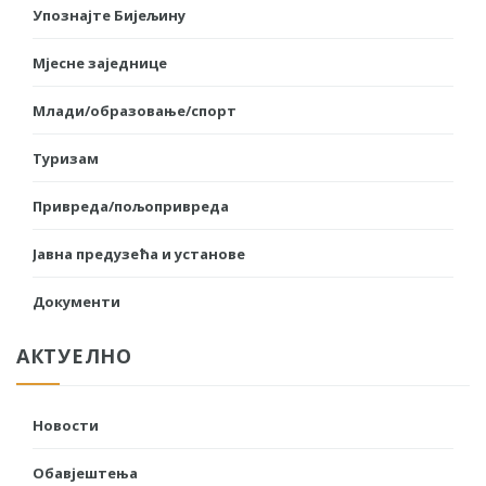
Упознајте Бијељину
Мјесне заједнице
Млади/образовање/спорт
Туризам
Привреда/пољопривреда
Јавна предузећа и установе
Документи
АКТУЕЛНО
Новости
Обавјештења