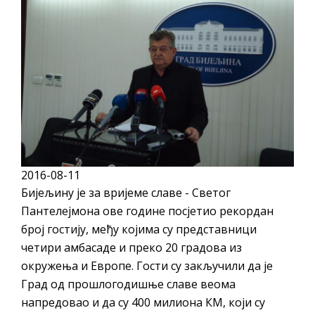
ДОДАТАК ЗА ДЕМОБИЛИСАНЕ БОРЦЕ
ВОЈСКЕ РЕПУБЛИКЕ СРПСКЕ У СТАЊУ
СОЦИЈАЛНЕ ПОТРЕБЕ
Обрасци захтјева за регресирано
гориво доступни од 13. марта до 15.
новембра
Захтјев за издавање ПОНОСНЕ КАРТИЦЕ
Обавјештење за предузетника - Вера
2016-08-11
Ујић
Бијељину је за вријеме славе - Светог
ЈАВНИ ПОЗИВ ЗА ПРИЈАВУ
Пантелејмона ове године посјетио рекордан
НЕПРОПИСНОГ ОДЛАГАЊА ОТПАДА УЗ
број гостију, међу којима су представници
ДОДЈЕЛУ ФИНАНСИЈСКЕ НАГРАДЕ
четири амбасаде и преко 20 градова из
окружења и Европе. Гости су закључили да је
Град од прошлогодишње славе веома
напредовао и да су 400 милиона КМ, који су