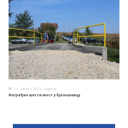
11. август 2016. године
Изграђен шести мост у Бјелошевцу
С