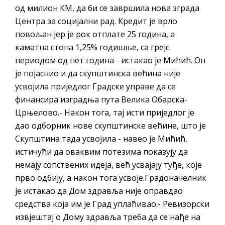
од милион КМ, да би се завршила нова зграда
Центра за социјални рад. Кредит је врло
повољан јер је рок отплате 25 година, а
каматна стопа 1,25% годишње, са грејс
периодом од пет година - истакао је Мићић. Он
је појаснио и да скупштинска већина није
усвојила приједлог Градске управе да се
финансира изградња пута Велика Обарска-
Црњелово.- Након тога, тај исти приједлог је
дао одборник нове скупштинске већине, што је
Скупштина тада усвојила - навео је Мићић,
истичући да оваквим потезима показују да
немају сопствених идеја, већ усвајају туђе, које
прво одбију, а након тога усвоје.Градоначелник
је истакао да Дом здравља није оправдао
средства која им је Град уплаћивао.- Ревизорски
извјештај о Дому здравља треба да се нађе на