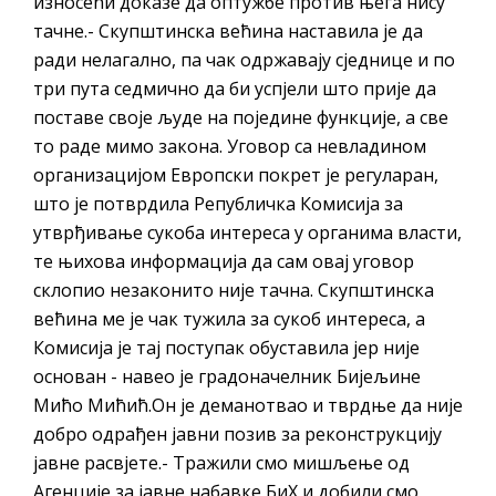
износећи доказе да оптужбе против њега нису
тачне.- Скупштинска већина наставила је да
ради нелагално, па чак одржавају сједнице и по
три пута седмично да би успјели што прије да
поставе своје људе на поједине функције, а све
то раде мимо закона. Уговор са невладином
организацијом Европски покрет је регуларан,
што је потврдила Републичка Комисија за
утврђивање сукоба интереса у органима власти,
те њихова информација да сам овај уговор
склопио незаконито није тачна. Скупштинска
већина ме је чак тужила за сукоб интереса, а
Комисија је тај поступак обуставила јер није
основан - навео је градоначелник Бијељине
Мићо Мићић.Он је деманотвао и тврдње да није
добро одрађен јавни позив за реконструкцију
јавне расвјете.- Тражили смо мишљење од
Агенције за јавне набавке БиХ и добили смо