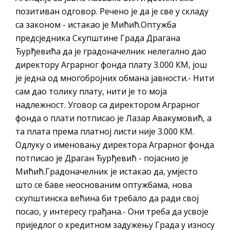
позитиван одговор. Речено је да је све у складу
са законом - истакао је Мићић.Оптужба
предсједника Скупштине Града Драгана
Ђурђевића да је градоначелник нелегално дао
директору Аграрног фонда плату 3.000 КМ, још
је једна од многобројних обмана јавности.- Нити
сам дао толику плату, нити је то моја
надлежност. Уговор са директором Аграрног
фонда о плати потписао је Лазар Авакумовић, а
та плата према платној листи није 3.000 КМ.
Одлуку о именовању директора Аграрног фонда
потписао је Драган Ђурђевић - појаснио је
Мићић.Градоначелник је истакао да, умјесто
што се баве неоснованим оптужбама, нова
скупштинска већина би требало да ради свој
посао, у интересу грађана.- Они треба да усвоје
приједлог о кредитном задужењу Града у износу