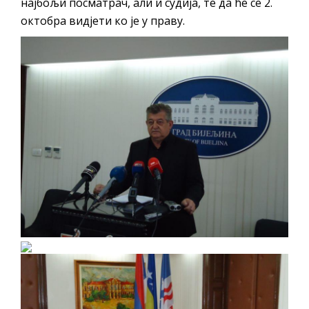
најбољи посматрач, али и судија, те да ће се 2.
октобра видјети ко је у праву.