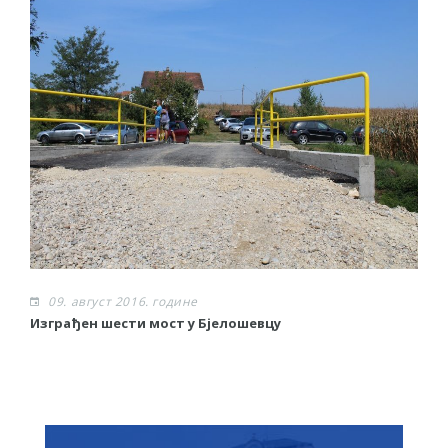
09. август 2016. године
Изграђен шести мост у Бјелошевцу
С