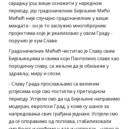
сарадњу још више оснажити у наредном
периоду, јер градоначелник Бијељине Мићо
Мићић није случајно градоначелник у више
мандата - он је то заслужио многобројним
пројектима које је реализовао у овом Граду -
поручио је кум Славе.
Градоначелник Мићић честитао је Славу свим
Бијељинцима и свима који Пантелино славе као
породичну славу, са жељом да је обиљеже у
здрављу, миру и слози.
- Славу Града прослављамо са великим
успјесима које смо постигли у претходном
периоду. Успјели смо да од Бијељине направимо
модеран, европски Град, у коме су шансе за
напредовање свих грађана једнаке. Успјели смо
да се опоравимо од поплава, стабилизовали
смо буџет и крећемо у даљи напредак - навео је