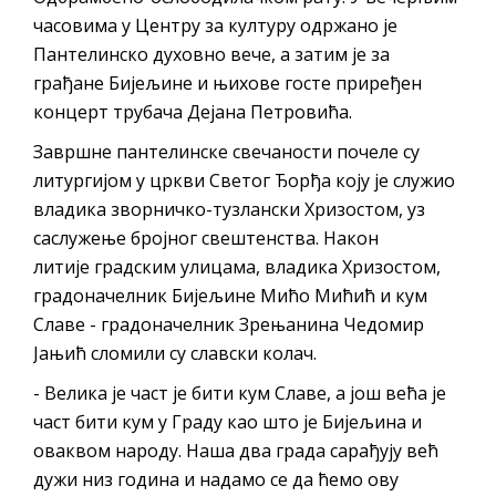
часовима у Центру за културу одржано је
Пантелинско духовно вече, а затим је за
грађане Бијељине и њихове госте приређен
концерт трубача Дејана Петровића.
Завршне пантелинске свечаности почеле су
литургијом у цркви Светог Ђорђа коју је служио
владика зворничко-тузлански Хризостом, уз
саслужење бројног свештенства. Након
литије градским улицама, владика Хризостом,
градоначелник Бијељине Мићо Мићић и кум
Славе - градоначелник Зрењанина Чедомир
Јањић сломили су славски колач.
- Велика је част је бити кум Славе, а још већа је
част бити кум у Граду као што је Бијељина и
оваквом народу. Наша два града сарађују већ
дужи низ година и надамо се да ћемо ову