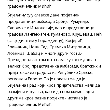
градоначелник Мићић.
Бијељину су у славске дане посјетили
представници амбасада Србије, Румуније,
Словачке и Индонезије, као и представници
градова Лангенхаген, Куманово, Крушевац, Пећ
(са сједиштем у Гораждевцу), Косјерић,
Зрењанин, Нови Сад, Сремска Митровица,
Лозница, Шабац и многи други гости.-
Презадовољан сам што нам је у госте дошао
велики број представника амбасада, братских и
пријатељских градова из Републике Српске,
региона и Европе. То је показатељ да је
Бијељина Град који кроз пријатељства жели да
размјени искуства, као и да помажемо једни
другима кроз разне пројекте - истакао је
градоначелник Мићић.