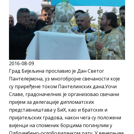
ДОДАТАК ЗА ДЕМОБИЛИСАНЕ БОРЦЕ
ВОЈСКЕ РЕПУБЛИКЕ СРПСКЕ У СТАЊУ
СОЦИЈАЛНЕ ПОТРЕБЕ
Обрасци захтјева за регресирано
гориво доступни од 13. марта до 15.
новембра
Захтјев за издавање ПОНОСНЕ КАРТИЦЕ
2016-08-09
Обавјештење за предузетника - Вера
Град Бијељина прославио је Дан Светог
Ујић
Пантелејмона, уз многобројне свечаности које
ЈАВНИ ПОЗИВ ЗА ПРИЈАВУ
су приређене током Пантелинских дана.Уочи
Славе, градоначелник је организовао свечани
НЕПРОПИСНОГ ОДЛАГАЊА ОТПАДА УЗ
пријем за делегације дипломатских
ДОДЈЕЛУ ФИНАНСИЈСКЕ НАГРАДЕ
представништава у БиХ, као и братских и
пријатељских градова, након чега су положени
вијенци на споменик борцима погинулим у
Одбрамбено-ослободилачком рату. У вечерњим