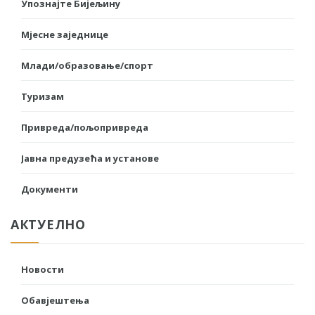
Упознајте Бијељину
Мјесне заједнице
Млади/образовање/спорт
Туризам
Привреда/пољопривреда
Јавна предузећа и установе
Документи
АКТУЕЛНО
Новости
Обавјештења