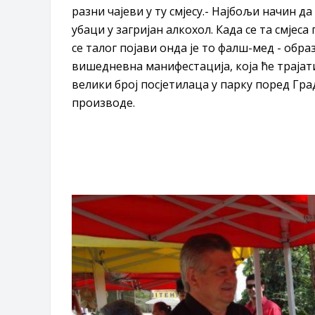
разни чајеви у ту смјесу.- Најбољи начин д
убаци у загријан алкохол. Када се та смјеса
се талог појави онда је то фалш-мед - обра
вишедневна манифестација, која ће трајати 
велики број посјетилаца у парку поред Гра
производе.