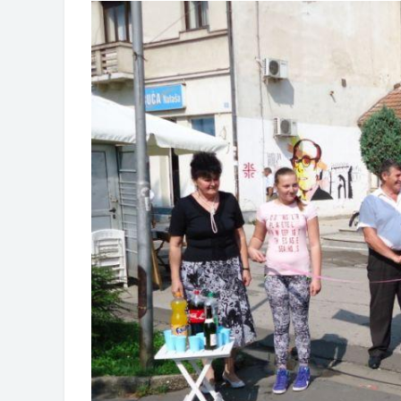
Обавјештење за предузетника - В
ЈАВНИ ПОЗИВ ЗА ПРИЈАВУ НЕП