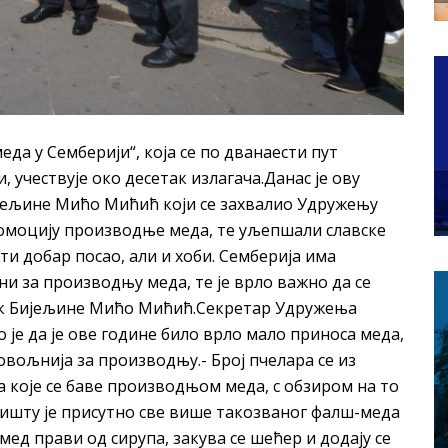
да у Семберији“, која се по дванаести пут
 учествује око десетак излагача.Данас је ову
јељине Мићо Мићић који се захвалио Удружењу
ромоцију производње меда, те уљепшали славске
и добар посао, али и хоби. Семберија има
и за производњу меда, те је врло важно да се
лник Бијељине Мићо Мићић.Секретар Удружења
је да је ове године било врло мало приноса меда,
повољнија за производњу.- Број пчелара се из
а које се баве производњом меда, с обзиром на то
жишту је присутно све више такозваног фалш-меда
-мед прави од сирупа, закува се шећер и додају се