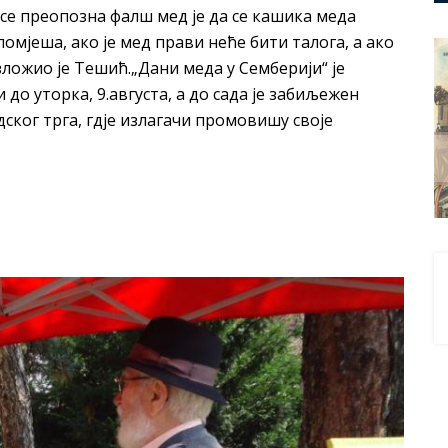
а се преопозна фалш мед је да се кашика меда
 помјеша, ако је мед прави неће бити талога, а ако
зложио је Тешић.„Дани меда у Семберији“ је
до уторка, 9.августа, а до сада је забиљежен
дског трга, гдје излагачи промовишу своје