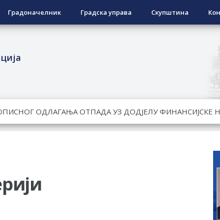
Градоначелник
Градска управа
Скупштина
Кон
ација
ЕСПОВРАТНИХ СРЕДСТАВА ЗА СУФИНАНСИРАЊЕ КУПОВИНЕ 
А 2026. ГОДИНУ
Ненад Нукић
НДИДАТА КОЈИ СУ ОСТВАРИЛИ ПРАВО НА ГРАДСКИ МЈЕСЕЧ
РЕПУБЛИКЕ СРПСКЕ У СТАЊУ
ерији
гориво доступни од 13. марта до 15. новембра
КАРТИЦЕ