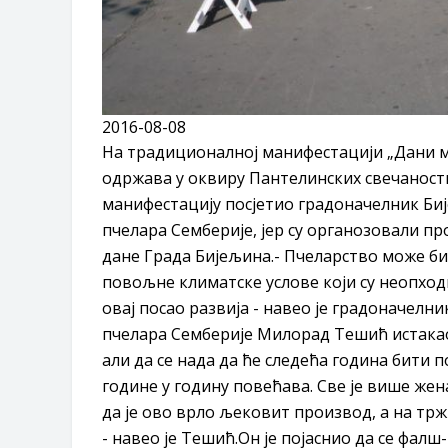
2016-08-08
На традиционалној манифестацији „Дани ме
одржава у оквиру Пантелинских свечаности,
манифестацију посјетио градоначелник Би
пчелара Семберије, јер су органозовали п
дане Града Бијељина.- Пчеларство може бит
повољне климатске услове који су неопходн
овај посао развија - навео је градоначе
пчелара Семберије Милорад Тешић истакао 
али да се нада да ће следећа година бити 
године у годину повећава. Све је више жен
да је ово врло љековит производ, а на тр
- навео је Тешић.Он је појаснио да се фалш