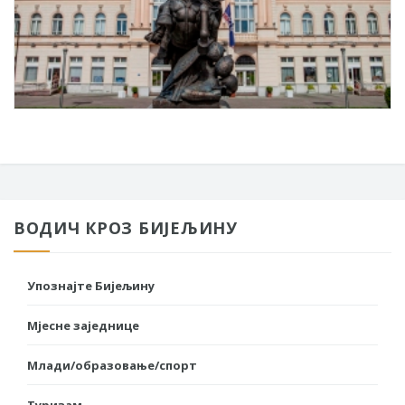
ВОДИЧ КРОЗ БИЈЕЉИНУ
Упознајте Бијељину
Мјесне заједнице
Млади/образовање/спорт
Туризам