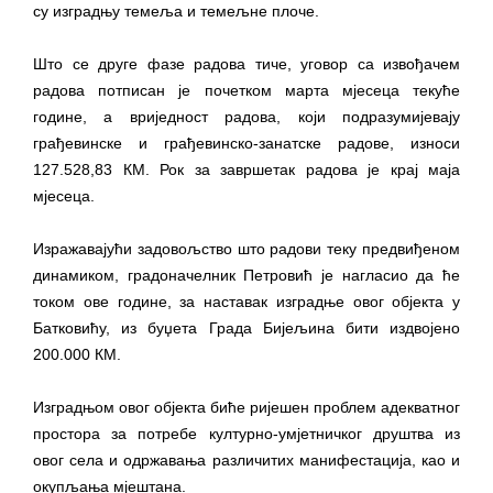
гориво доступни од 13. марта до 15.
су изградњу темеља и темељне плоче.
новембра
Што се друге фазе радова тиче, уговор са извођачем
Захтјев за издавање ПОНОСНЕ КАРТИЦЕ
радова потписан је почетком марта мјесеца текуће
Обавјештење за предузетника - Вера
године, а вриједност радова, који подразумијевају
Ујић
грађевинске и грађевинско-занатске радове, износи
ЈАВНИ ПОЗИВ ЗА ПРИЈАВУ
127.528,83 КМ. Рок за завршетак радова је крај маја
НЕПРОПИСНОГ ОДЛАГАЊА ОТПАДА УЗ
мјесеца.
ДОДЈЕЛУ ФИНАНСИЈСКЕ НАГРАДЕ
Изражавајући задовољство што радови теку предвиђеном
динамиком, градоначелник Петровић је нагласио да ће
током ове године, за наставак изградње овог објекта у
Батковићу, из буџета Града Бијељина бити издвојено
200.000 КМ.
Изградњом овог објекта биће ријешен проблем адекватног
простора за потребе културно-умјетничког друштва из
овог села и одржавања различитих манифестација, као и
окупљања мјештана.