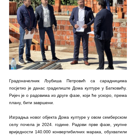
ДОДАТАК ЗА ДЕМОБИЛИСАНЕ БОРЦЕ
ВОЈСКЕ РЕПУБЛИКЕ СРПСКЕ У СТАЊУ
СОЦИЈАЛНЕ ПОТРЕБЕ
ЈАВНИ ПОЗИВ ЗА НАЈЉЕПШЕ УРЕЂЕНО
ДВОРИШТЕ ИНДИВИДУАЛНИХ
ДОМАЋИНСТАВА, ДВОРИШТЕ
ЗАЈЕДНИЦА ЕТАЖНИХ ВЛАСНИКА И ЈАВНИ
ПРОСТОР У МЈЕСНИМ ЗАЈЕДНИЦАМА НА
ТЕРИТОРИЈИ ГРАДА БИЈЕЉИНА
Градоначелник Љубиша Петровић са сарадницима
Обавјештење за предузетника - Гојко
посјетио је данас градилиште Дома културе у Батковићу.
Богуновић
Ријеч је о радовима из друге фазе, који ће ускоро, према
плану, бити завршени.
Oд 27. јула пријем захтјева за новчану
помоћ за набавку школског прибора
Изградња новог објекта Дома културе у овом семберском
основцима
селу почела је 2024. године. Радови прве фазе, укупне
Обрасци захтјева за регресирано
вриједности 140.000 конвертибилних марака, обухватили