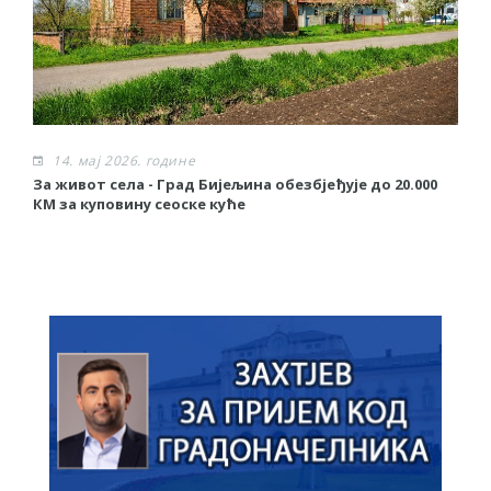
14. мај 2026. године
За живот села - Град Бијељина обезбјеђује до 20.000
С
КМ за куповину сеоске куће
Vo
п