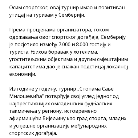
Осим спортског, овај турнир имао и позитиван
утицај на туризам у Семберији.
Према процјенама организатора, током
одржавања овог спортског догађаја, Семберију
је посјетило између 7.000 и 8.000 гостију и
туриста. Њихов боравак у хотелима,
угоститељским објектима и другим смјештајним
капацитетима дао је снажан подстицај локалној
економији.
Из године у годину, турнир „Стопама Саве
Милошевића“ потврђује свој углед једног од
најпрестижнијих омладинских фудбалских
такмичења у региону, истовремено
афирмишући Бијељину као град спорта, младих
и успјешне организације међународних
спортских догађаја.