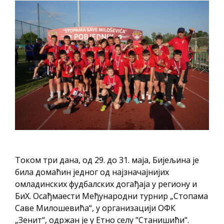
ДОДАТАК ЗА ДЕМОБИЛИСАНЕ БОРЦЕ
ВОЈСКЕ РЕПУБЛИКЕ СРПСКЕ У СТАЊУ
СОЦИЈАЛНЕ ПОТРЕБЕ
Обрасци захтјева за регресирано
гориво доступни од 13. марта до 15.
новембра
Захтјев за издавање ПОНОСНЕ КАРТИЦЕ
Обавјештење за предузетника - Вера
Ујић
ЈАВНИ ПОЗИВ ЗА ПРИЈАВУ
НЕПРОПИСНОГ ОДЛАГАЊА ОТПАДА УЗ
Током три дана, од 29. до 31. маја, Бијељина је
била домаћин једног од најзначајнијих
ДОДЈЕЛУ ФИНАНСИЈСКЕ НАГРАДЕ
омладинских фудбалских догађаја у региону и
БиХ. Осађмаести Међународни турнир „Стопама
Саве Милошевића“, у организацији ОФК
„Зенит“, одржан је у Етно селу "Станишићи".