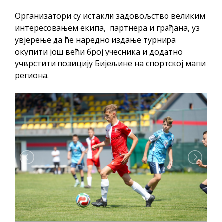
Организатори су истакли задовољство великим
интересовањем екипа, партнера и грађана, уз
увјерење да ће наредно издање турнира
окупити још већи број учесника и додатно
учврстити позицију Бијељине на спортској мапи
региона.