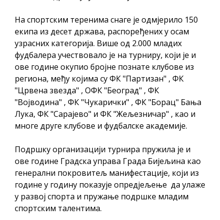
На спортским теренима снаге је одмјерило 150
екипа из десет држава, распоређених у осам
узрасних категорија. Више од 2.000 младих
фудбалера учествовало је на турниру, који је и
ове године окупио бројне познате клубове из
региона, међу којима су ФК "Партизан" , ФК
"Црвена звезда" , ОФК "Београд" , ФК
"Војводина" , ФК "Чукарички" , ФК "Борац" Бања
Лука, ФК "Сарајево" и ФК "Жељезничар" , као и
многе друге клубове и фудбалске академије.
Подршку организацији турнира пружила је и
ове године Градска управа Града Бијељина као
генерални покровитељ манифестације, који из
године у годину показује опредјељење да улаже
у развој спорта и пружање подршке младим
спортским талентима.