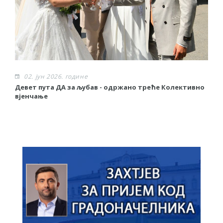
02. јун 2026. године
Девет пута ДА за љубав - одржано треће Колективно
З
вјенчање
у