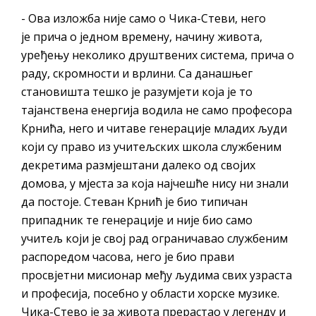
- Ова изложба није само о Чика-Стеви, него
je прича о једном времену, начину живота,
уређењу неколико друштвених система, прича о
раду, скромности и врлини. Са данашњег
становишта тешко је разумјети која је то
тајанствена енергија водила не само професора
Крнића, него и читаве генерације младих људи
који су право из учитељских школа службеним
декретима размјештани далеко од својих
домова, у мјеста за која најчешће нису ни знали
да постоје. Стеван Крнић је био типичан
припадник те генерације и није био само
учитељ који је свој рад ограничавао службеним
распоредом часова, него је био прави
просвјетни мисионар међу људима свих узраста
и професија, посебно у области хорске музике.
Чика-Стево је за живота прерастао у легенду и