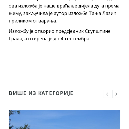
ова изложба је наше враћање дијела дуга према
њему, закључила је аутор изложбе Тања Лазић
приликом отварања.
Изложбу је отворио предсједник Скупштине
Града, а отврена је до 4. септембра.
ВИШЕ ИЗ КАТЕГОРИЈЕ