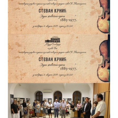
ПРЕЛИМИНАРНA РАНГ ЛИСТA
КАНДИДАТА КОЈИ СУ ОСТВАРИЛИ ПРАВО
НА ГРАДСКИ МЈЕСЕЧНИ БОРАЧКИ
ДОДАТАК ЗА ДЕМОБИЛИСАНЕ БОРЦЕ
ВОЈСКЕ РЕПУБЛИКЕ СРПСКЕ У СТАЊУ
СОЦИЈАЛНЕ ПОТРЕБЕ
Oд 27. јула пријем захтјева за новчану
помоћ за набавку школског прибора
основцима
Обрасци захтјева за регресирано
гориво доступни од 13. марта до 15.
новембра
Захтјев за издавање ПОНОСНЕ КАРТИЦЕ
Обавјештење о забрани саобраћаја 6. и
7. августа