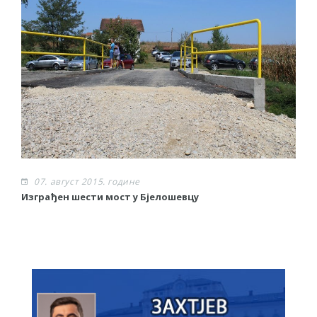
07. август 2015. године
Изграђен шести мост у Бјелошевцу
С