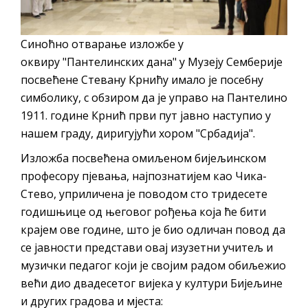
Обавјештење за предузетника - Вера
Ујић
Синоћно отварање изложбе у
оквиру "Пантелинских дана" у Музеју Семберије
посвећене Стевану Крнићу имало је посебну
симболику, с обзиром да је управо на Пантелино
1911. године Крнић први пут јавно наступио у
нашем граду, диригујући хором "Србадија".
Изложба посвећена омиљеном бијељинском
професору пјевања, најпознатијем као Чика-
Стево, уприличена је поводом сто тридесете
годишњице од његовог рођења која ће бити
крајем ове године, што је био одличан повод да
се јавности представи овај изузетни учитељ и
музички педагог који је својим радом обиљежио
већи дио двадесетог вијека у култури Бијељине
и других градова и мјеста: