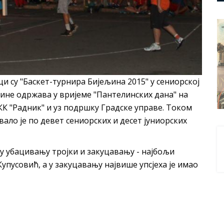
ци су "Баскет-турнира Бијељина 2015" у сениорској
одине одржава у вријеме "Пантелинских дана" на
К "Радник" и уз подршку Градске управе. Током
вало је по девет сениорских и десет јуниорских
у убацивању тројки и закуцавању - најбољи
пусовић, а у закуцавању највише упсјеха је имао