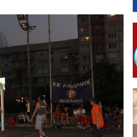
КАРТИЦЕ
 6. и 7. августа
ера Ујић