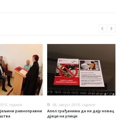
2015. године
06. август 2015. године
0
ијељини равноправни
Апел грађанима да не дају новац
Поч
уштва
дјеци на улици
лок
Црњ