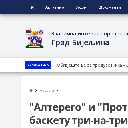
Актуелно
Водич
Документи
Званична интернет презент
Град Бијељина
ЈАВНИ ПОЗИВ ЗА ПРИЈАВУ НЕП
ОБАВЈЕШТЕЊА
ЈАВНИ КОНКУРС ЗА ДОДЈЕЛУ Б
ТЕРИТОРИЈИ ГРАДА БИЈЕЉИНА З
Обавјештење за предузетника - 
Новости
ПРЕЛИМИНАРНA РАНГ ЛИСТA КА
ДЕМОБИЛИСАНЕ БОРЦЕ ВОЈСКЕ 
"Алтерего" и "Про
СОЦИЈАЛНЕ ПОТРЕБЕ
баскету три-на-три
Обрасци захтјева за регресирано 