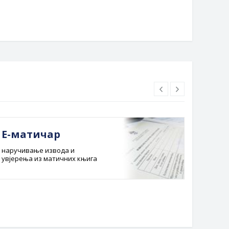
Е-матичар
Док
наручивање извода и
Службе
увјерења из матичних књига
Буџет 
Планска