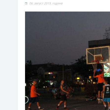
Захтјев за издавање ПОНОСНЕ 
06. август 2015. године
Обавјештење о забрани саобраћаја
Обавјештење за предузетника - В