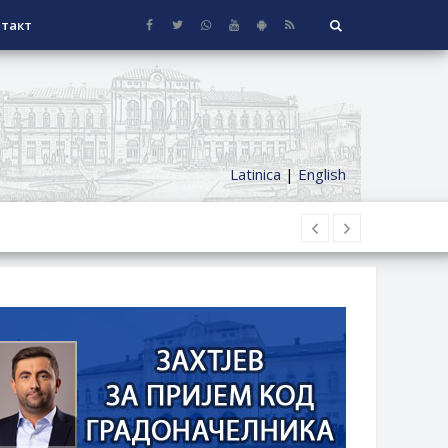
такт
Latinica
|
English
НАГРАДЕ
СЕОСКЕ КУЋЕ СА ОКУЋНИЦОМ НА
НИ БОРАЧКИ ДОДАТАК ЗА