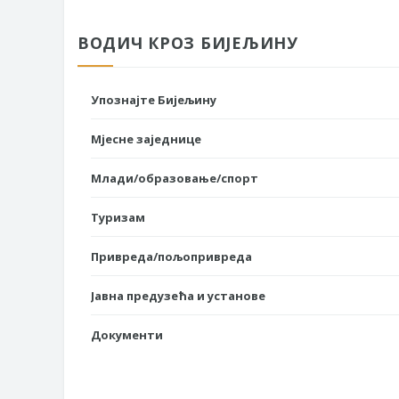
ВОДИЧ КРОЗ БИЈЕЉИНУ
Упознајте Бијељину
Мјесне заједнице
Млади/образовање/спорт
Туризам
Привреда/пољопривреда
Јавна предузећа и установе
Документи