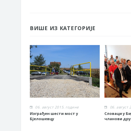
ВИШЕ ИЗ КАТЕГОРИЈЕ
06. август 2015. године
06. август 
Изграђен шести мост у
Словаци у Б
Бјелошевцу
чланови др