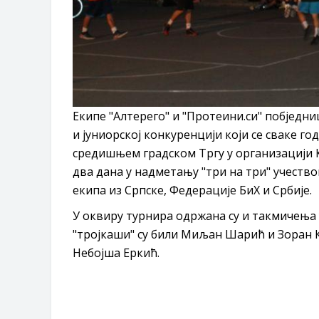
Eкипe "Алтерего" и "Протеини.си" побједни
и јуниорској конкуренцији који се сваке г
средишњем градском Тргу у организацији К
два дана у надметању "три на три" учество
екипа из Српске, Федерације БиХ и Србије.
У оквиру турнира одржана су и такмичења 
"тројкаши" су били Миљан Шарић и Зоран Ку
Небојша Еркић.