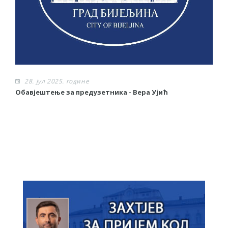
28. јул 2025. године
Обавјештење за предузетника - Вера Ујић
Ј
О