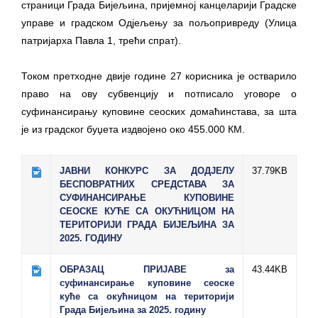
страници Града Бијељина, пријемној канцеларији Градске
управе и градском Одјељењу за пољопривреду (Улица
патријарха Павла 1, трећи спрат).
​Током претходне двије године 27 корисника је остварило
право на ову субвенцију и потписало уговоре о
суфинансирању куповине сеоских домаћинстава, за шта
је из градског буџета издвојено око 455.000 КМ.
ЈАВНИ КОНКУРС ЗА ДОДЈЕЛУ
37.79KB
БЕСПОВРАТНИХ СРЕДСТАВА ЗА
СУФИНАНСИРАЊЕ КУПОВИНЕ
СЕОСКЕ КУЋЕ СА ОКУЋНИЦОМ НА
ТЕРИТОРИЈИ ГРАДА БИЈЕЉИНА ЗА
2025. ГОДИНУ
ОБРАЗАЦ ПРИЈАВЕ за
43.44KB
суфинансирање куповине сеоске
куће са окућницом на територији
Града Бијељина за 2025. годину