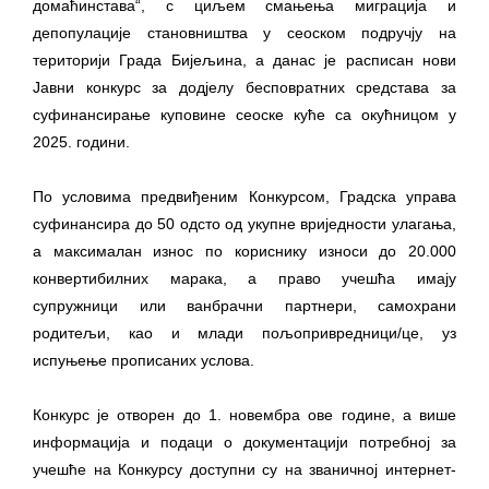
домаћинстава“, с циљем смањења миграција и
гориво доступни од 13. марта до 15.
депопулације становништва у сеоском подручју на
новембра
територији Града Бијељина, а данас је расписан нови
Захтјев за издавање ПОНОСНЕ КАРТИЦЕ
Јавни конкурс за додјелу бесповратних средстава за
Обавјештење за предузетника - Вера
суфинансирање куповине сеоске куће са окућницом у
Ујић
2025. години.
ЈАВНИ ПОЗИВ ЗА ПРИЈАВУ
НЕПРОПИСНОГ ОДЛАГАЊА ОТПАДА УЗ
По условима предвиђеним Конкурсом, Градска управа
ДОДЈЕЛУ ФИНАНСИЈСКЕ НАГРАДЕ
суфинансира до 50 одсто од укупне вриједности улагања,
а максималан износ по кориснику износи до 20.000
конвертибилних марака, а право учешћа имају
супружници или ванбрачни партнери, самохрани
родитељи, као и млади пољопривредници/це, уз
испуњење прописаних услова.
Конкурс је отворен до 1. новембра ове године, а више
информација и подаци о документацији потребној за
учешће на Конкурсу доступни су на званичној интернет-