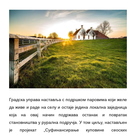
ДОДАТАК ЗА ДЕМОБИЛИСАНЕ БОРЦЕ
ВОЈСКЕ РЕПУБЛИКЕ СРПСКЕ У СТАЊУ
СОЦИЈАЛНЕ ПОТРЕБЕ
ЈАВНИ ПОЗИВ ЗА НАЈЉЕПШЕ УРЕЂЕНО
ДВОРИШТЕ ИНДИВИДУАЛНИХ
ДОМАЋИНСТАВА, ДВОРИШТЕ
ЗАЈЕДНИЦА ЕТАЖНИХ ВЛАСНИКА И ЈАВНИ
ПРОСТОР У МЈЕСНИМ ЗАЈЕДНИЦАМА НА
ТЕРИТОРИЈИ ГРАДА БИЈЕЉИНА
Обавјештење за предузетника - Гојко
Богуновић
Градска управа наставља с подршком паровима који желе
Oд 27. јула пријем захтјева за новчану
да живе и раде на селу и остаје једина локална заједница
помоћ за набавку школског прибора
која на овај начин подржава останак и повратак
основцима
становништва у рурална подручја. У том циљу, настављен
Обрасци захтјева за регресирано
је пројекат „Суфинансирање куповине сеоских