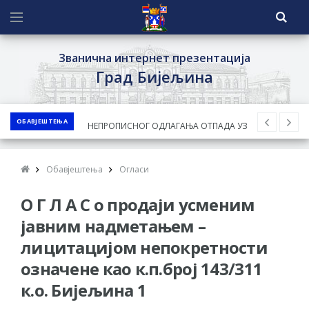
Званична интернет презентација
Град Бијељина
ОБАВЈЕШТЕЊА
ЈАВНИ КОНКУРС ЗА ДОДЈЕЛУ
БЕСПОВРАТНИХ СРЕДСТАВА ЗА
СУФИНАНСИРАЊЕ КУПОВИНЕ СЕОСКЕ
Обавјештења
Огласи
КУЋЕ СА ОКУЋНИЦОМ НА ТЕРИТОРИЈИ
О Г Л А С о продаји усменим
ГРАДА БИЈЕЉИНА ЗА 2026. ГОДИНУ
Обавјештење за предузетника - Ненад
јавним надметањем –
Нукић
лицитацијом непокретности
ПРЕЛИМИНАРНA РАНГ ЛИСТA
означене као к.п.број 143/311
КАНДИДАТА КОЈИ СУ ОСТВАРИЛИ ПРАВО
к.о. Бијељина 1
НА ГРАДСКИ МЈЕСЕЧНИ БОРАЧКИ