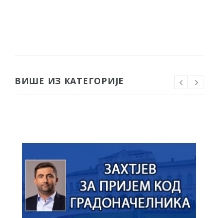
гориво доступни од 13. марта до 15.
новембра
Захтјев за издавање ПОНОСНЕ КАРТИЦЕ
Обавјештење за предузетника - Вера
Ујић
ЈАВНИ ПОЗИВ ЗА ПРИЈАВУ
ВИШЕ ИЗ КАТЕГОРИЈЕ
НЕПРОПИСНОГ ОДЛАГАЊА ОТПАДА УЗ
ДОДЈЕЛУ ФИНАНСИЈСКЕ НАГРАДЕ