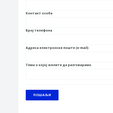
Обрасци захтјева за регресирано 
Захтјев за издавање ПОНОСНЕ 
Контакт особа
Обавјештење о забрани саобраћаја
Обавјештење за предузетника - В
Број телефона
Адреса електронске поште (e-mail)
Тема о којој желите да разговарамо
ПОШАЉИ