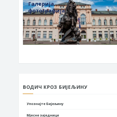
Галерија
фотографија
ВОДИЧ КРОЗ БИЈЕЉИНУ
Упознајте Бијељину
Мјесне заједнице