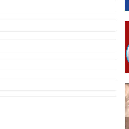
гориво доступни од 13. марта до 15. новембра
КАРТИЦЕ
 6. и 7. августа
ера Ујић