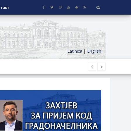
такт
Latinica
|
English
НАГРАДЕ
СЕОСКЕ КУЋЕ СА ОКУЋНИЦОМ НА
НИ БОРАЧКИ ДОДАТАК ЗА