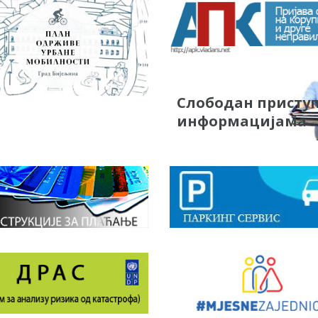
Слободан присту
информацијама