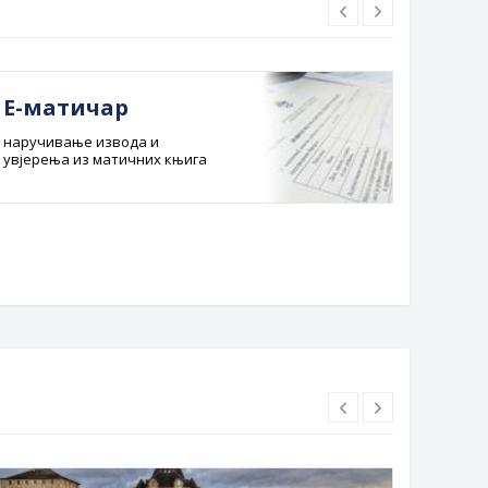
Е-матичар
Док
наручивање извода и
Службе
увјерења из матичних књига
Буџет 
Планска