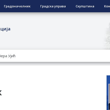
Градоначелник
Градска управа
Скупштина
Кон
ација
РОПИСНОГ ОДЛАГАЊА ОТПАДА УЗ ДОДЈЕЛУ ФИНАНСИЈСКЕ 
ЕСПОВРАТНИХ СРЕДСТАВА ЗА СУФИНАНСИРАЊЕ КУПОВИНЕ 
А 2026. ГОДИНУ
Ненад Нукић
НДИДАТА КОЈИ СУ ОСТВАРИЛИ ПРАВО НА ГРАДСКИ МЈЕСЕЧ
РЕПУБЛИКЕ СРПСКЕ У СТАЊУ
к
овчану помоћ за набавку школског прибора основцима