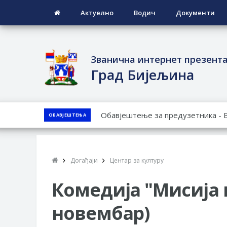
Актуелно
Водич
Документи
Званична интернет презент
Град Бијељина
ЈАВНИ ПОЗИВ ЗА ПРИЈАВУ НЕП
ОБАВЈЕШТЕЊА
ЈАВНИ КОНКУРС ЗА ДОДЈЕЛУ Б
ТЕРИТОРИЈИ ГРАДА БИЈЕЉИНА З
Обавјештење за предузетника - 
Догађаји
Центар за културу
ПРЕЛИМИНАРНA РАНГ ЛИСТA КА
ДЕМОБИЛИСАНЕ БОРЦЕ ВОЈСКЕ 
Комедија "Мисија м
СОЦИЈАЛНЕ ПОТРЕБЕ
новембар)
ЈАВНИ ПОЗИВ ЗА НАЈЉЕПШЕ У