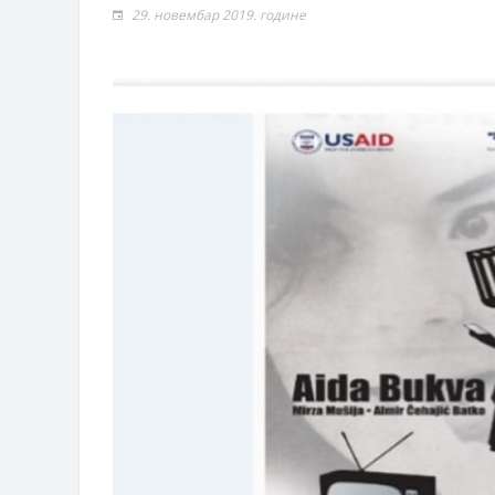
ВЛАСНИКА И ЈАВНИ ПРОСТОР У 
29. новембар 2019. године
Обавјештење за предузетника - Г
Oд 27. јула пријем захтјева за н
Обрасци захтјева за регресирано 
Захтјев за издавање ПОНОСНЕ 
Обавјештење о забрани саобраћаја
Обавјештење за предузетника - В