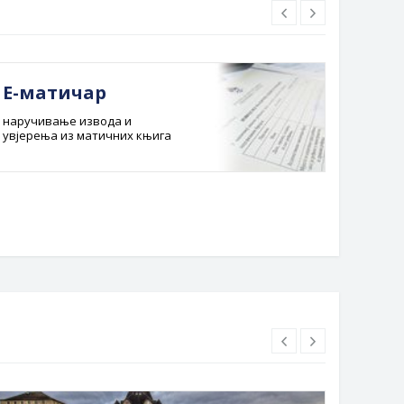
Е-матичар
Док
наручивање извода и
Службе
увјерења из матичних књига
Буџет 
Планска