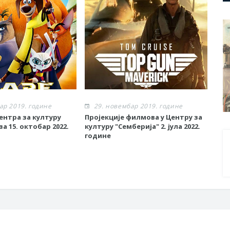
ар 2019. године
29. новембар 2019. године
2
ентра за културу
Пројекције филмова у Центру за
Рет
за 15. октобар 2022.
културу "Семберија" 2. јула 2022.
гра
године