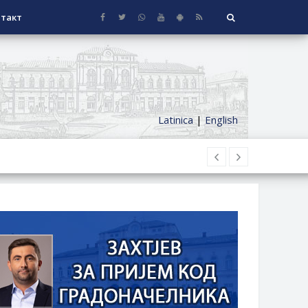
такт
Latinica
|
English
НАГРАДЕ
СЕОСКЕ КУЋЕ СА ОКУЋНИЦОМ НА
НИ БОРАЧКИ ДОДАТАК ЗА
ОРИШТЕ ЗАЈЕДНИЦА ЕТАЖНИХ