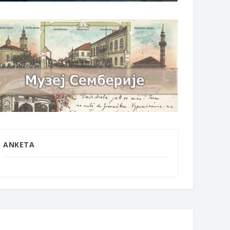
9. новембар 2019. године
29. новембар 2019. године
роспективна изложба
Комедија "Како и зашто убити
фике
мужа"
ANKETA