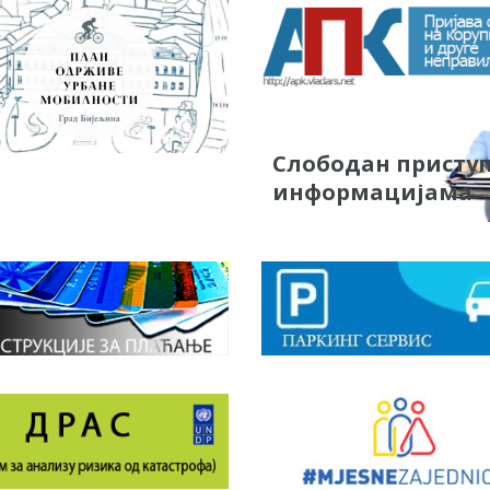
Слободан присту
информацијама