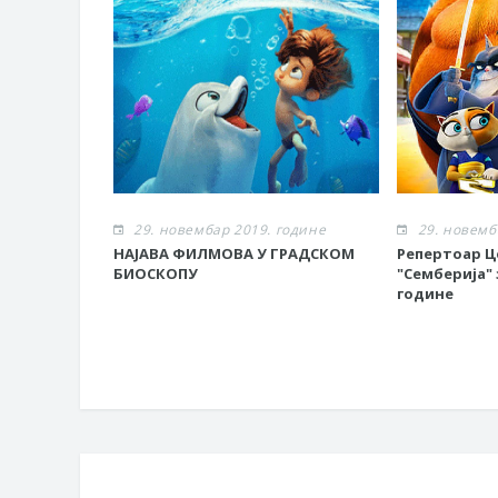
29. новембар 2019. године
29. новемб
НАЈАВА ФИЛМОВА У ГРАДСКОМ
Репертоар Ц
БИОСКОПУ
"Семберија" 
године