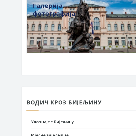
Галерија
фотографија
ВОДИЧ КРОЗ БИЈЕЉИНУ
Упознајте Бијељину
Мјесне заједнице