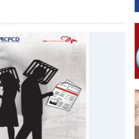
МЈЕСНИМ ЗАЈЕДНИЦАМА НА ТЕРИТОРИЈИ ГРАДА БИЈЕЉИНА
ојко Богуновић
овчану помоћ за набавку школског прибора основцима
гориво доступни од 13. марта до 15. новембра
КАРТИЦЕ
 6. и 7. августа
ера Ујић