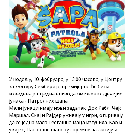
ПРЕЛИМИНАРНA РАНГ ЛИСТA
КАНДИДАТА КОЈИ СУ ОСТВАРИЛИ ПРАВО
НА ГРАДСКИ МЈЕСЕЧНИ БОРАЧКИ
ДОДАТАК ЗА ДЕМОБИЛИСАНЕ БОРЦЕ
ВОЈСКЕ РЕПУБЛИКЕ СРПСКЕ У СТАЊУ
СОЦИЈАЛНЕ ПОТРЕБЕ
Oд 27. јула пријем захтјева за новчану
помоћ за набавку школског прибора
основцима
У недељу, 10. фебруара, у 12:00 часова, у Центру
Обрасци захтјева за регресирано
за културу Семберија, премијерно ће бити
изведена још једна епизода омиљених дјечијих
гориво доступни од 13. марта до 15.
јунака - Патролних шапа.
новембра
Мали јунаци имају нови задатак. Док Рабл, Чејс,
Захтјев за издавање ПОНОСНЕ КАРТИЦЕ
Маршал, Скај и Рајдер уживају у игри, откривају
Обавјештење о забрани саобраћаја 6. и
да се једна мала несташна маца изгубила. Као и
7. августа
увијек, Патролне шапе су спремне за акцију и