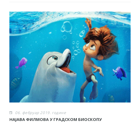
06. фебруар 2019. године
НАЈАВА ФИЛМОВА У ГРАДСКОМ БИОСКОПУ
Р
о