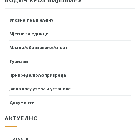
Упознајте Бијељину
Мјесне заједнице
Млади/образовање/спорт
Туризам
Привреда/пољопривреда
Јавна предузећа и установе
Документи
АКТУЕЛНО
Новости