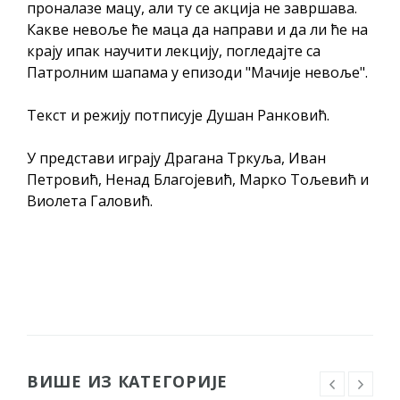
Обавјештење за предузетника - Вера
проналазе мацу, али ту се акција не завршава.
Какве невоље ће маца да направи и да ли ће на
Ујић
крају ипак научити лекцију, погледајте са
Патролним шапама у епизоди "Мачије невоље".
Текст и режију потписује Душан Ранковић.
У представи играју Драгана Тркуља, Иван
Петровић, Ненад Благојевић, Марко Тољевић и
Виолета Галовић.
ВИШЕ ИЗ КАТЕГОРИЈЕ