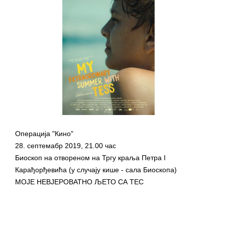
ДОДАТАК ЗА ДЕМОБИЛИСАНЕ БОРЦЕ
ВОЈСКЕ РЕПУБЛИКЕ СРПСКЕ У СТАЊУ
СОЦИЈАЛНЕ ПОТРЕБЕ
Обрасци захтјева за регресирано
гориво доступни од 13. марта до 15.
новембра
Захтјев за издавање ПОНОСНЕ КАРТИЦЕ
Обавјештење за предузетника - Вера
Ујић
Операција "Кино"
ЈАВНИ ПОЗИВ ЗА ПРИЈАВУ
28. септемабр 2019, 21.00 час
НЕПРОПИСНОГ ОДЛАГАЊА ОТПАДА УЗ
Биоскоп на отвореном на Тргу краља Петра I
Карађорђевића (у случају кише - сала Биоскопа)
ДОДЈЕЛУ ФИНАНСИЈСКЕ НАГРАДЕ
МОЈЕ НЕВЈЕРОВАТНО ЉЕТО СА ТЕС