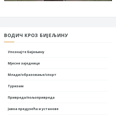
ВОДИЧ КРОЗ БИЈЕЉИНУ
Упознајте Бијељину
Мјесне заједнице
Млади/образовање/спорт
Туризам
Привреда/пољопривреда
Јавна предузећа и установе