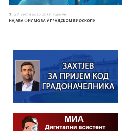
20. септембар 2019. године
НАЈАВА ФИЛМОВА У ГРАДСКОМ БИОСКОПУ
Р
о