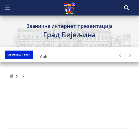
Званична интернет презентација
Град Бијељина
ОБАВЈЕШТЕЊА
ЈАВНИ ПОЗИВ ЗА ПРИЈАВУ
НЕПРОПИСНОГ ОДЛАГАЊА ОТПАДА УЗ
ДОДЈЕЛУ ФИНАНСИЈСКЕ НАГРАДЕ
ЈАВНИ КОНКУРС ЗА ДОДЈЕЛУ
БЕСПОВРАТНИХ СРЕДСТАВА ЗА
СУФИНАНСИРАЊЕ КУПОВИНЕ СЕОСКЕ
КУЋЕ СА ОКУЋНИЦОМ НА ТЕРИТОРИЈИ
ГРАДА БИЈЕЉИНА ЗА 2026. ГОДИНУ
Обавјештење за предузетника - Ненад
Нукић