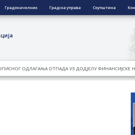
Градоначелник
Градска управа
Скупштина
Кон
ација
ЕСПОВРАТНИХ СРЕДСТАВА ЗА СУФИНАНСИРАЊЕ КУПОВИНЕ 
А 2026. ГОДИНУ
Ненад Нукић
НДИДАТА КОЈИ СУ ОСТВАРИЛИ ПРАВО НА ГРАДСКИ МЈЕСЕЧ
РЕПУБЛИКЕ СРПСКЕ У СТАЊУ
РЕЂЕНО ДВОРИШТЕ ИНДИВИДУАЛНИХ ДОМАЋИНСТАВА, ДВ
МЈЕСНИМ ЗАЈЕДНИЦАМА НА ТЕРИТОРИЈИ ГРАДА БИЈЕЉИНА