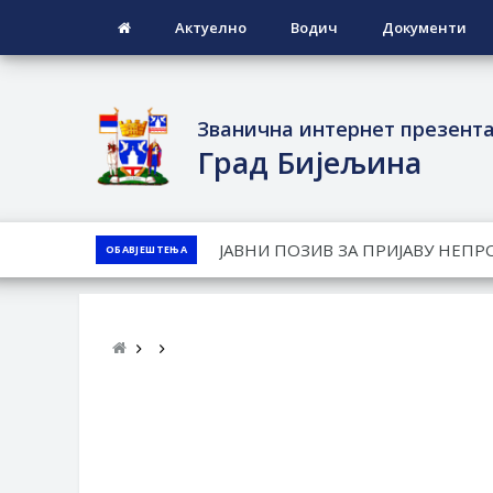
Актуелно
Водич
Документи
Званична интернет презент
Град Бијељина
ЈАВНИ КОНКУРС ЗА ДОДЈЕЛУ Б
ОБАВЈЕШТЕЊА
ТЕРИТОРИЈИ ГРАДА БИЈЕЉИНА З
Обавјештење за предузетника - 
ПРЕЛИМИНАРНA РАНГ ЛИСТA КА
ДЕМОБИЛИСАНЕ БОРЦЕ ВОЈСКЕ 
СОЦИЈАЛНЕ ПОТРЕБЕ
ЈАВНИ ПОЗИВ ЗА НАЈЉЕПШЕ У
ВЛАСНИКА И ЈАВНИ ПРОСТОР У 