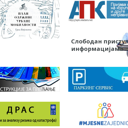
Слободан присту
информацијама