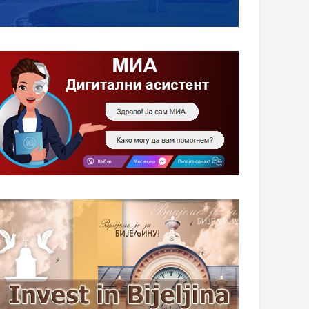
НАГРАДЕ
 0 . године
. 0 . године
га Купусијада у Црњелову 2.
Kaрађорђевићи у Бијељини –
ембра
представљена дјечија књига
„Борба за запис“ принцезе
Љубице