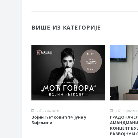
Обавјештење за предузетника - Г
Oд 27. јула пријем захтјева за н
Обрасци захтјева за регресирано 
ВИШЕ ИЗ КАТЕГОРИЈЕ
Захтјев за издавање ПОНОСНЕ 
Обавјештење за предузетника - В
ЈАВНИ ПОЗИВ ЗА ПРИЈАВУ НЕП
. 0 . године
. 0 . године
Војин Ћетковић 14. јуна у
ГРАДОНАЧЕЛ
Бијељини
АМАНДМАНИ
КОНЦЕПТ БУЏ
РАЗВОЈНУ И