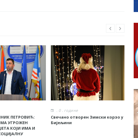
ојко Богуновић
овчану помоћ за набавку школског прибора основцима
гориво доступни од 13. марта до 15. новембра
КАРТИЦЕ
ера Ујић
РОПИСНОГ ОДЛАГАЊА ОТПАДА УЗ ДОДЈЕЛУ ФИНАНСИЈСКЕ 
. 0 . године
.
НИК ПЕТРОВИЋ:
Свечано отворен Зимски корзо у
Дру
МА УГРОЖЕН
Бијељини
нов
ЕТА КОЈИ ИМА И
 СОЦИЈАЛНУ