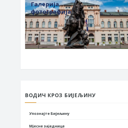
Галерија
фотографија
ВОДИЧ КРОЗ БИЈЕЉИНУ
Упознајте Бијељину
Мјесне заједнице