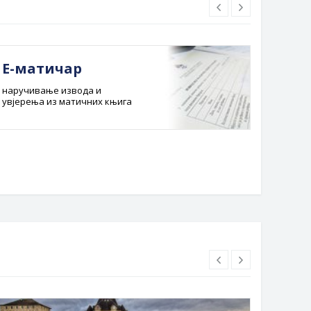
Е-матичар
Док
наручивање извода и
Службе
увјерења из матичних књига
Буџет 
Планска