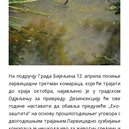
ПРЕЛИМИНАРНA РАНГ ЛИСТA
КАНДИДАТА КОЈИ СУ ОСТВАРИЛИ ПРАВО
НА ГРАДСКИ МЈЕСЕЧНИ БОРАЧКИ
ДОДАТАК ЗА ДЕМОБИЛИСАНЕ БОРЦЕ
ВОЈСКЕ РЕПУБЛИКЕ СРПСКЕ У СТАЊУ
СОЦИЈАЛНЕ ПОТРЕБЕ
ЈАВНИ ПОЗИВ ЗА НАЈЉЕПШЕ УРЕЂЕНО
ДВОРИШТЕ ИНДИВИДУАЛНИХ
ДОМАЋИНСТАВА, ДВОРИШТЕ
На подручју Града Бијељина 12. априла почиње
ЗАЈЕДНИЦА ЕТАЖНИХ ВЛАСНИКА И ЈАВНИ
ларвицидни третман комараца, који ће трајати
ПРОСТОР У МЈЕСНИМ ЗАЈЕДНИЦАМА НА
до краја октобра, најављено је у градском
Одјељењу за привреду. Дезинсекцију ће ове
ТЕРИТОРИЈИ ГРАДА БИЈЕЉИНА
године наставити да обавља предузеће „Еко-
Обавјештење за предузетника - Гојко
заштита“ на основу прошлогодишњег уговора с
Богуновић
двогодишњим трајањем.Ларвицидно сузбијање
Oд 27. јула пријем захтјева за новчану
комараца је нешкодљиво за животну средину и