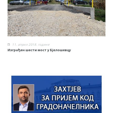
11. април 2018. године
Изграђен шести мост у Бјелошевцу
С