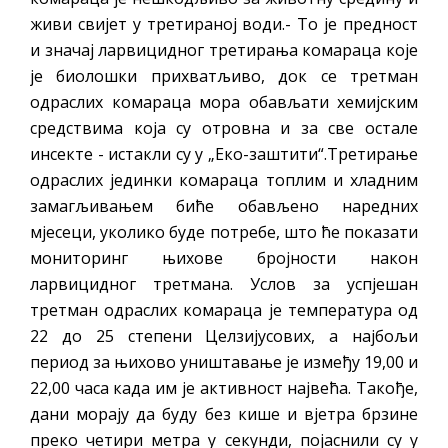
помоћ за набавку школског прибора
живи свијет у третираној води.- То је предност
основцима
и значај ларвицидног третирања комараца које
Обрасци захтјева за регресирано
је биолошки прихватљиво, док се третман
гориво доступни од 13. марта до 15.
одраслих комараца мора обављати хемијским
новембра
средствима која су отровна и за све остале
Захтјев за издавање ПОНОСНЕ КАРТИЦЕ
инсекте - истакли су у „Еко-заштити“.Третирање
Обавјештење о забрани саобраћаја 6. и
одраслих јединки комараца топлим и хладним
7. августа
замагљивањем биће обављено наредних
Обавјештење за предузетника - Вера
мјесеци, уколико буде потребе, што ће показати
мониторинг њихове бројности након
Ујић
ларвицидног третмана. Услов за успјешан
третман одраслих комараца је температура од
22 до 25 степени Целзијусових, а најбољи
период за њихово уништавање је између 19,00 и
22,00 часа када им је активност највећа. Такође,
дани морају да буду без кише и вјетра брзине
преко четири метра у секунди, појаснили су у