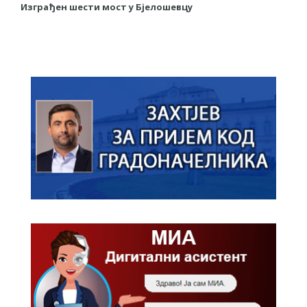
Изграђен шести мост у Бјелошевцу
С