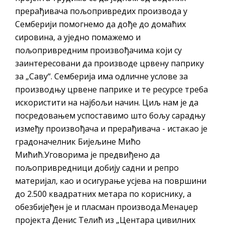
прерађивача пољопривредих производа у
Семберији помогнемо да дође до домаћих
сировина, а уједно помажемо и
пољопривредним произвођачима који су
заинтересовани да производе црвену паприку
за „Саву“. Семберија има одличне услове за
производњу црвене паприке и те ресурсе треба
искористити на најбољи начин. Циљ нам је да
посредовањем успоставимо што бољу сарадњу
између произвођача и прерађивача - истакао је
градоначелник Бијељине Мићо
Мићић.Уговорима је предвиђено да
пољопривредници добију садни и репро
материјал, као и осигурање усјева на површини
до 2.500 квадратних метара по кориснику, а
обезбијеђен је и пласман производа.Менаџер
пројекта Денис Телић из „Центара цивилних