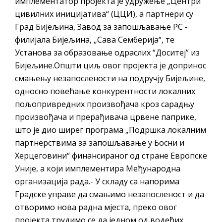
имплементатор пројекта је удружење „Центри
цивилних иницијатива“ (ЦЦИ), а партнери су
Град Бијељина, Завод за запошљавање РС -
филијала Бијељина, „Сава Семберија“, те
Установа за образовање одраслих “Доситеј” из
Бијељине.Општи циљ овог пројекта је допринос
смањењу незапослености на подручју Бијељине,
односно повећање конкурентности локалних
пољопривредних произвођача кроз сарадњу
произвођача и прерађивача црвене паприке,
што је дио ширег програма „Подршка локалним
партнерствима за запошљавање у Босни и
Херцеговини“ финансираног од стране Европске
Уније, а који имплементира Међународна
организација рада.- У складу са напорима
Градске управе да смањимо незапосленост и да
отворимо нова радна мјеста, преко овог
пројекта трудимо се да једном од водећих