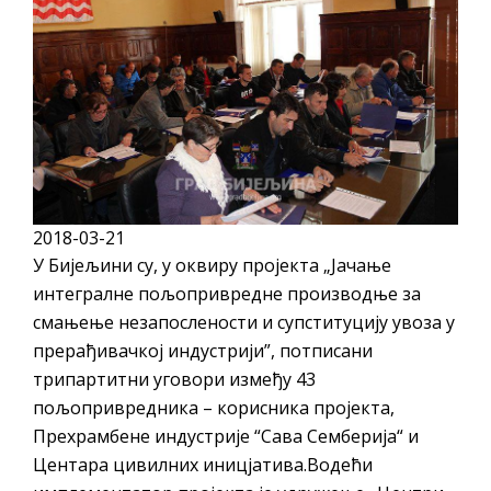
ПРЕЛИМИНАРНA РАНГ ЛИСТA
КАНДИДАТА КОЈИ СУ ОСТВАРИЛИ ПРАВО
НА ГРАДСКИ МЈЕСЕЧНИ БОРАЧКИ
ДОДАТАК ЗА ДЕМОБИЛИСАНЕ БОРЦЕ
ВОЈСКЕ РЕПУБЛИКЕ СРПСКЕ У СТАЊУ
СОЦИЈАЛНЕ ПОТРЕБЕ
Обрасци захтјева за регресирано
2018-03-21
гориво доступни од 13. марта до 15.
У Бијељини су, у оквиру пројекта „Јачање
новембра
интегралне пољопривредне производње за
Захтјев за издавање ПОНОСНЕ КАРТИЦЕ
смањење незапослености и супституцију увоза у
Обавјештење о забрани саобраћаја 6. и
прерађивачкој индустрији”, потписани
7. августа
трипартитни уговори између 43
пољопривредника – корисника пројекта,
Обавјештење за предузетника - Вера
Прехрамбене индустрије “Сава Семберија“ и
Ујић
Центара цивилних иницјатива.Водећи