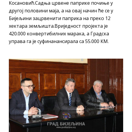
Косановић.Садња црвене паприке почиње у
другој половини маја, а на овај начин ће се у
Бијељини зацрвенити паприка на преко 12
хектара земљишта.Вриједност пројекта је
420.000 конвертибилних марака, а Градска
управа га је суфинанансирала са 55.000 КМ.