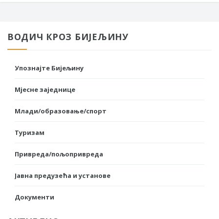
ВОДИЧ КРОЗ БИЈЕЉИНУ
Упознајте Бијељину
Мјесне заједнице
Млади/образовање/спорт
Туризам
Привреда/пољопривреда
Јавна предузећа и установе
Документи