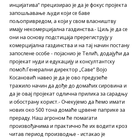
инцијатива“ прецизирао је да је фокус пројекта
запошљавање људи који се баве
пољопривредом, а који у свом власништву
имају некомерцијална газдинства.- Циљ је да се
они на основу подстицаја пререгиструју у
комерцијална газдинства и на тај начин постану
запослене особе - појаснио је Телић, додајући да
пројекат нуди и едукацију и консултантску
помоћ.Генерални директор „Саве“ Војо
Косановић навео је да је ово предузеће
тражило начин да дође до домаћих сировина и
да је овај пројекат одлична прилика за сарадњу
и обострану корист.- Очекујемо да ћемо имати
нових око 500 тона домаће црвене паприке за
прераду. Наш агроном ће помагати
произвођачима и практично ће их водити кроз
читав период производње - истакао је