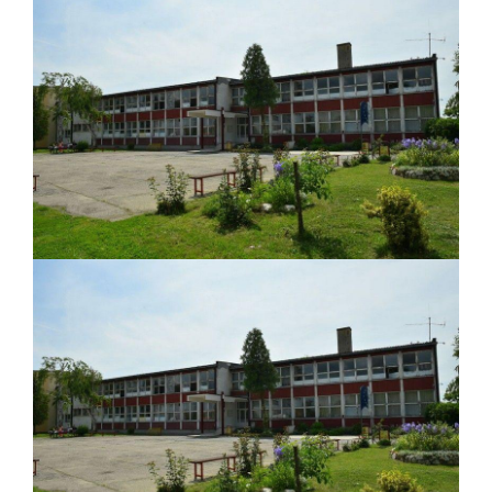
ДОДАТАК ЗА ДЕМОБИЛИСАНЕ БОРЦЕ
ВОЈСКЕ РЕПУБЛИКЕ СРПСКЕ У СТАЊУ
СОЦИЈАЛНЕ ПОТРЕБЕ
Обрасци захтјева за регресирано
гориво доступни од 13. марта до 15.
новембра
Захтјев за издавање ПОНОСНЕ КАРТИЦЕ
Обавјештење за предузетника - Вера
Ујић
ЈАВНИ ПОЗИВ ЗА ПРИЈАВУ
НЕПРОПИСНОГ ОДЛАГАЊА ОТПАДА УЗ
ДОДЈЕЛУ ФИНАНСИЈСКЕ НАГРАДЕ