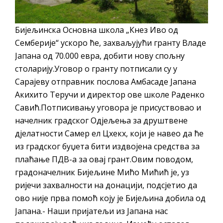
Бијељинска Основна школа „Кнез Иво од
Семберије“ ускоро ће, захваљујући гранту Владе
Јапана од 70.000 евра, добити нову спољну
столарију.Уговор о гранту потписали су у
Сарајеву отправник послова Амбасаде Јапана
Акихито Теручи и директор ове школе Раденко
Савић.Потписивању уговора је присуствовао и
начелник градског Одјељења за друштвене
дјелатности Самер ел Цхекх, који је навео да ће
из градског буџета бити издвојена средства за
плаћање ПДВ-а за овај грант.Овим поводом,
градоначелник Бијељине Мићо Мићић је, уз
ријечи захвалности на донацији, подсјетио да
ово није прва помоћ коју је Бијељина добила од
Јапана.- Наши пријатељи из Јапана нас