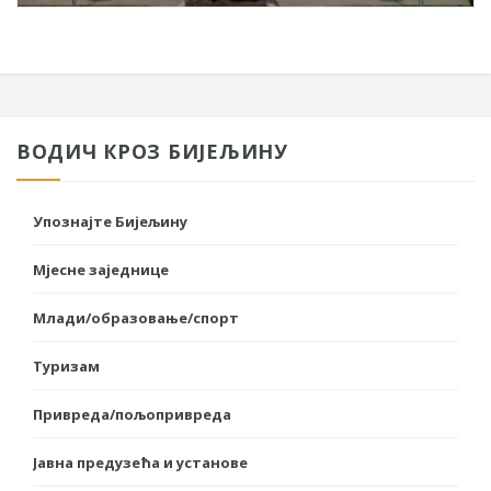
ВОДИЧ КРОЗ БИЈЕЉИНУ
Упознајте Бијељину
Мјесне заједнице
Млади/образовање/спорт
Туризам
Привреда/пољопривреда
Јавна предузећа и установе