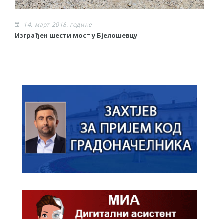
14. март 2018. године
Изграђен шести мост у Бјелошевцу
С