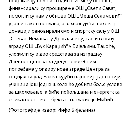
подржавају већ низ година. Између осталог,
финансирали су проширење ОШ „Свети Сава“,
помогли су нам у обнови ОШ „Меша Селимовић“
у Јањи након поплава, а захваљујући њиховој
донацији реновирали смо и спортску салу у ОШ
„Стеван Немања“ у Драгаљевцу, као и главну
зграду ОШ „Вук Караџић“ у Бијељини. Такође,
уложили су и дио средстава за изградњу
Дневног центра за дјецу са посебним
потребама у оквиру нове зграде Центра за
социјални рад. Захваљујући најновијој донацији,
ученици још једне школе ће добити боље услове
за школовање, а биће побољшана и енергетска
ефикасност овог објекта - нагласио је Мићић.
(Фотографије извор: Инфо Бијељина)