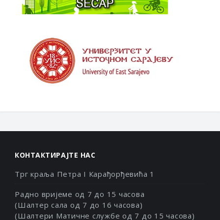
КОНТАКТИРАЈТЕ НАС
Трг краља Петра I Карађорђевића 1
Радно вријеме од 7 до 15 часова
(Шалтер сала од 7 до 16 часова)
(Шалтери Матичне службе од 7 до 15 часова)