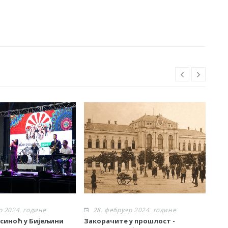
р 2024. године
28. фебруар 2024. године
2
 синоћ у Бијељини
Закорачите у прошлост -
„Ср