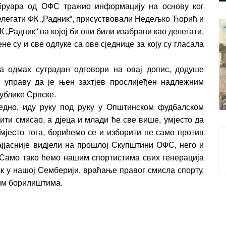
ебруара од ОФС тражио информацију на основу ког
елегати ФК „Радник“, присуствовали Недељко Ћорић и
„Радник“ на којој би они били изабрани као делегати,
е су и све одлуке са ове сједнице за коју су гласала
а одмах сутрадан одговори на овај допис, додуше
у управу да је њен захтјев прослијеђен надлежним
ублике Српске.
ледно, иду руку под руку у Општинском фудбалском
бити смисао, а дјеца и млади ће све више, умјесто да
Умјесто тога, борићемо се и изборити не само против
ајјасније видјели на прошлој Скупштини ОФС, него и
. Само тако ћемо нашим спортистима свих генерација
к у нашој Семберији, враћање правог смисла спорту,
ким борилиштима.