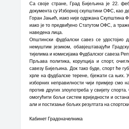
Са своје стране, Град Бијељина је 22. ф
документа су Изборној скупштини ОФС, као д
Горан Јањић, иако није одржана Скупштина ФК 
иако је то предвиђено Статутом ОФС, а тражен
наведена лица.
Општински фудбалски савез се удостојио д
немуштим језиком, обавјештавајући Градск
тијелима и комисијама Фудбалског савеза Реп
Прљава политика, корупција и спорт, очиг
савезу Бијељина. Док тако буде, спорт ће гу
хрле на фудбалске терене, бјежати са њих. 
изборних неправилности чији примјер смо н
против других злоупотреба у свијету спорта
омогућити бољи систем вриједности и остана
али и постизање бољих резултата на спортс
Кабинет Градоначелника