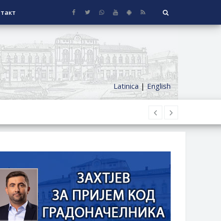
такт
Latinica
|
English
НАГРАДЕ
СЕОСКЕ КУЋЕ СА ОКУЋНИЦОМ НА
НИ БОРАЧКИ ДОДАТАК ЗА