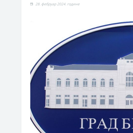
Обрасци захтјева за регресирано 
28. фебруар 2024. године
Захтјев за издавање ПОНОСНЕ 
Обавјештење о забрани саобраћаја
Обавјештење за предузетника - В