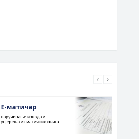
ску традицију на Свјетској
инструктори отворили
ској олимпијади у Шведској
Пантелинске дане
Е-матичар
Док
наручивање извода и
Службе
увјерења из матичних књига
Буџет 
Планска