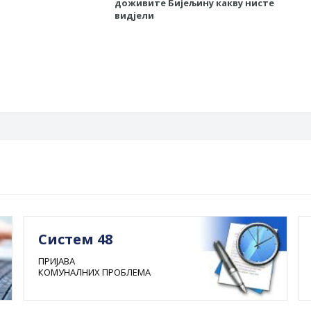
доживите Бијељину какву нисте
хор
видјели
хор
Систем 48
ПРИЈАВА
КОМУНАЛНИХ ПРОБЛЕМА