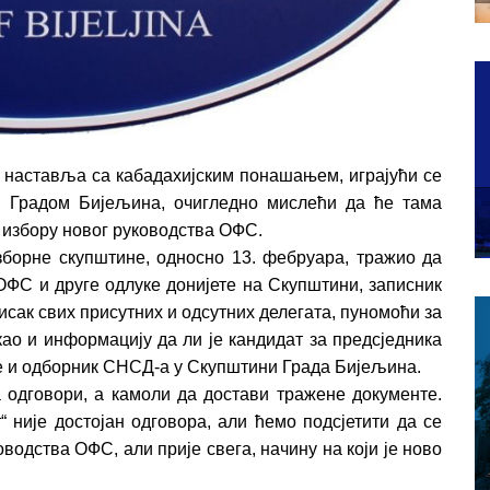
наставља са кабадахијским понашањем, играјући се
и Градом Бијељина, очигледно мислећи да ће тама
 избору новог руководства ОФС.
Изборне скупштине, односно 13. фебруара, тражио да
ОФС и друге одлуке донијете на Скупштини, записник
исак свих присутних и одсутних делегата, пуномоћи за
 као и информацију да ли је кандидат за предсједника
 и одборник СНСД-а у Скупштини Града Бијељина.
а одговори, а камоли да достави тражене документе.
 није достојан одговора, али ћемо подсјетити да се
водства ОФС, али прије свега, начину на који је ново