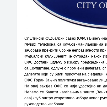
Oпштински фудбалски савез (ОФС) Бијељина 
глувих телефона са клубовима-члановима 
заборава прекрити бројне неправилности при
Фудбалски клуб „Зенит“ је сутрадан након 
ОФС достави Одлуку о избору предсједника 
са Скупштине, одлуке о промјени делегата, сп
делегате који су били присутни на сједници,
ОФС Горан Јањић политички ангажовано лице
На овај захтјев ОФС се није удостојио ни д
Нећемо се бавити нагађањима зашто „Зенит“
овај клуб оштро успротивио избору новог руко
руководство изабрано.