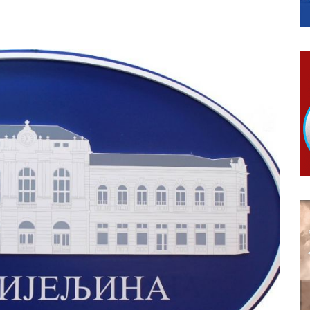
гориво доступни од 13. марта до 15. новембра
КАРТИЦЕ
 6. и 7. августа
ера Ујић