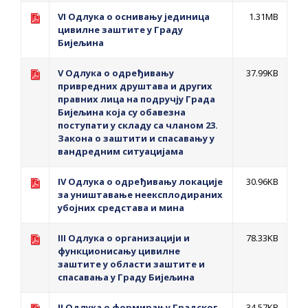
Обавјештење за предузетника - Вера
VI Одлука о оснивању јединица
1.31MB
Ујић
цивилне заштите у Граду
Бијељина
V Одлука о одређивању
37.99KB
привредних друштава и других
правних лица на подручју Града
Бијељина која су обавезна
поступати у складу са чланом 23.
Закона о заштити и спасавању у
вандредним ситуацијама
IV Одлука о одређивању локације
30.96KB
за уништавање неексплодираних
убојних средстава и мина
III Одлука о организацији и
78.33KB
функционисању цивилне
заштите у области заштите и
спасавања у Граду Бијељина
II Одлука о формирању Градског
34.57KB