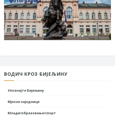
фотографија
ВОДИЧ КРОЗ БИЈЕЉИНУ
Упознајте Бијељину
Мјесне заједнице
Млади/образовање/спорт