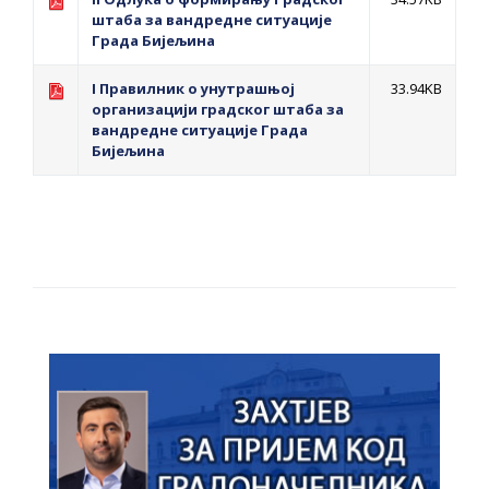
штаба за вандредне ситуације
Града Бијељина
I Правилник о унутрашњој
33.94KB
организацији градског штаба за
вандредне ситуације Града
Бијељина