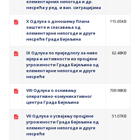
елементарних непогода и др.
ПРЕЛИМИНАРНA РАНГ ЛИСТA
несрећа у ред. и ван. ситуацијама
КАНДИДАТА КОЈИ СУ ОСТВАРИЛИ ПРАВО
НА ГРАДСКИ МЈЕСЕЧНИ БОРАЧКИ
X Одлука о доношењу Плана
115.65KB
заштите и спасавања од
ДОДАТАК ЗА ДЕМОБИЛИСАНЕ БОРЦЕ
елементарне непогоде и друге
ВОЈСКЕ РЕПУБЛИКЕ СРПСКЕ У СТАЊУ
несреће Града Бијељина
СОЦИЈАЛНЕ ПОТРЕБЕ
IX Одлука по приједлогу за ниво
62.48KB
мјера и активности из процјене
Oд 27. јула пријем захтјева за новчану
угрожености Града Бијељина од
елементарне непогоде и друге
помоћ за набавку школског прибора
несреће
основцима
Обрасци захтјева за регресирано
VIII Одлука о оснивању
709.98KB
оперативно-комуникативног
гориво доступни од 13. марта до 15.
центра Града Бијељина
новембра
Захтјев за издавање ПОНОСНЕ КАРТИЦЕ
VII Одлука о усвајању процјене
51.07KB
угрожености Града Бијељина од
Обавјештење о забрани саобраћаја 6. и
елементарне непогоде и друге
7. августа
несреће