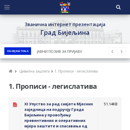
Званична интернет презентација
Град Бијељина
ОБАВЈЕШТЕЊА
ЈАВНИ ПОЗИВ ЗА ПРИЈАВУ
НЕПРОПИСНОГ ОДЛАГАЊА ОТПАДА УЗ
ДОДЈЕЛУ ФИНАНСИЈСКЕ НАГРАДЕ
Цивилна заштита
1. Прописи - легислатива
ЈАВНИ КОНКУРС ЗА ДОДЈЕЛУ
1. Прописи - легислатива
БЕСПОВРАТНИХ СРЕДСТАВА ЗА
СУФИНАНСИРАЊЕ КУПОВИНЕ СЕОСКЕ
КУЋЕ СА ОКУЋНИЦОМ НА ТЕРИТОРИЈИ
XI Упуство за рад савјета Мјесних
51.14KB
ГРАДА БИЈЕЉИНА ЗА 2026. ГОДИНУ
заједница на подручју Града
Бијељина у провођењу
Обавјештење за предузетника - Ненад
превентивних и оперативних
Нукић
мјера заштите и спасавања од