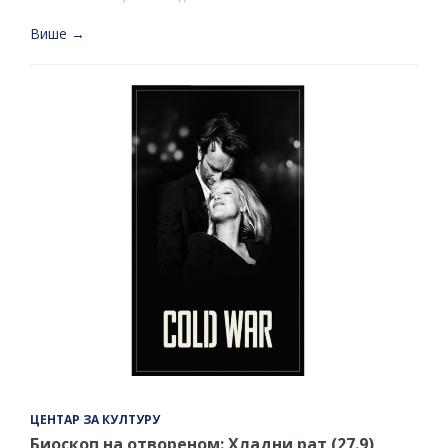
Више →
ЦЕНТАР ЗА КУЛТУРУ
Биоскоп на отвореном: Хладни рат (27.9)