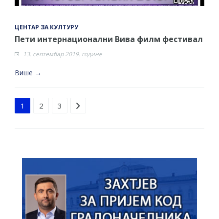
ЦЕНТАР ЗА КУЛТУРУ
Пети интернационални Вива филм фестивал
13. септембар 2019. године
Више →
Strana 1 od 3
1
2
3