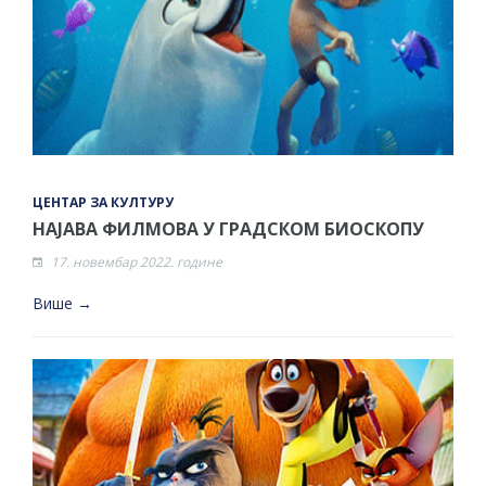
гориво доступни од 13. марта до 15.
новембра
Захтјев за издавање ПОНОСНЕ КАРТИЦЕ
Обавјештење за предузетника - Вера
Ујић
ЈАВНИ ПОЗИВ ЗА ПРИЈАВУ
НЕПРОПИСНОГ ОДЛАГАЊА ОТПАДА УЗ
ЦЕНТАР ЗА КУЛТУРУ
ДОДЈЕЛУ ФИНАНСИЈСКЕ НАГРАДЕ
НАЈАВА ФИЛМОВА У ГРАДСКОМ БИОСКОПУ
ЈАВНИ КОНКУРС ЗА ДОДЈЕЛУ
17. новембар 2022. године
БЕСПОВРАТНИХ СРЕДСТАВА ЗА
Више →
СУФИНАНСИРАЊЕ КУПОВИНЕ СЕОСКЕ
КУЋЕ СА ОКУЋНИЦОМ НА ТЕРИТОРИЈИ
ГРАДА БИЈЕЉИНА ЗА 2026. ГОДИНУ