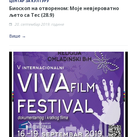
ЦЕНТАР ЗА КУЛТУРУ
Биоскоп на отвореном: Моје невјероватно
љето са Тес (28.9)
20. септембар 2019. године
Више →