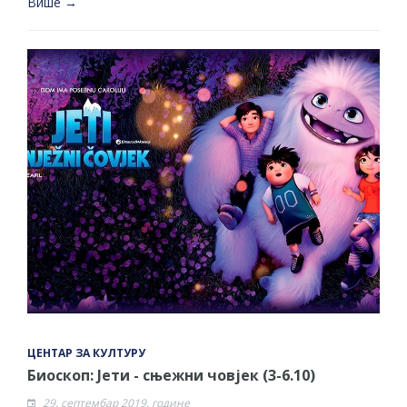
Више →
ЦЕНТАР ЗА КУЛТУРУ
Биоскоп: Јети - сњежни човјек (3-6.10)
29. септембар 2019. године