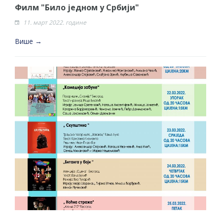
Филм "Било једном у Србији"
11. март 2022. године
Више →