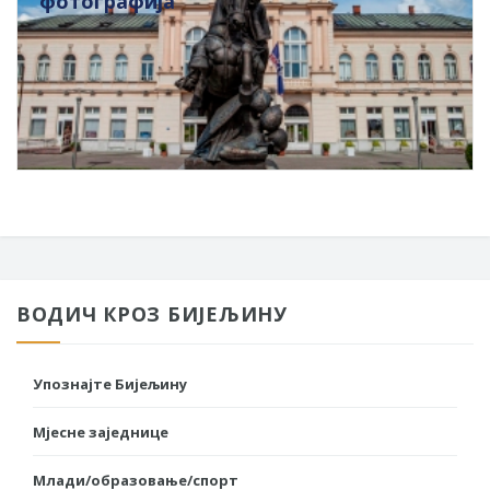
фотографија
ВОДИЧ КРОЗ БИЈЕЉИНУ
Упознајте Бијељину
Мјесне заједнице
Млади/образовање/спорт