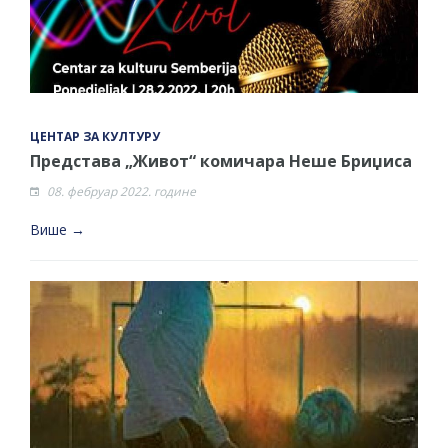
ЦЕНТАР ЗА КУЛТУРУ
Представа „Живот“ комичара Неше Бриџиса
08. фебруар 2022. године
Више →