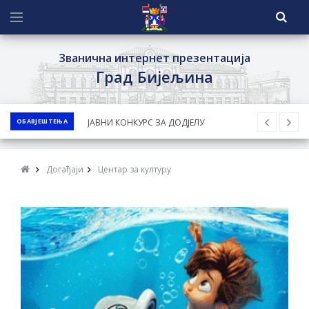
Званична интернет презентација
Град Бијељина
ОБАВЈЕШТЕЊА
Обавјештење за предузетника - Ненад
Нукић
ПРЕЛИМИНАРНA РАНГ ЛИСТA
Догађаји
Центар за културу
КАНДИДАТА КОЈИ СУ ОСТВАРИЛИ ПРАВО
НА ГРАДСКИ МЈЕСЕЧНИ БОРАЧКИ
ДОДАТАК ЗА ДЕМОБИЛИСАНЕ БОРЦЕ
ВОЈСКЕ РЕПУБЛИКЕ СРПСКЕ У СТАЊУ
СОЦИЈАЛНЕ ПОТРЕБЕ
Обрасци захтјева за регресирано