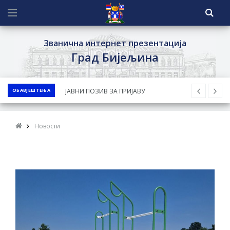
Званична интернет презентација
Град Бијељина
ОБАВЈЕШТЕЊА
ЈАВНИ КОНКУРС ЗА ДОДЈЕЛУ
БЕСПОВРАТНИХ СРЕДСТАВА ЗА
СУФИНАНСИРАЊЕ КУПОВИНЕ СЕОСКЕ
Новости
КУЋЕ СА ОКУЋНИЦОМ НА ТЕРИТОРИЈИ
ГРАДА БИЈЕЉИНА ЗА 2026. ГОДИНУ
Обавјештење за предузетника - Ненад
Нукић
ПРЕЛИМИНАРНA РАНГ ЛИСТA
КАНДИДАТА КОЈИ СУ ОСТВАРИЛИ ПРАВО
НА ГРАДСКИ МЈЕСЕЧНИ БОРАЧКИ