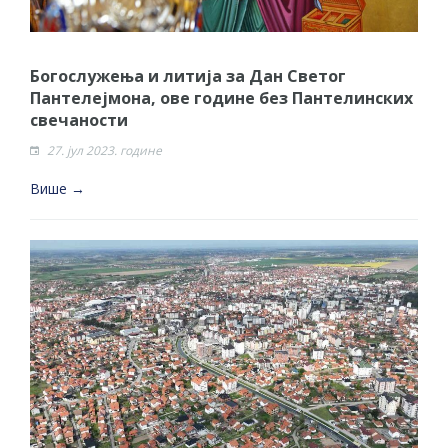
Богослужења и литија за Дан Светог
Пантелејмона, ове године без Пантелинских
свечаности
27. јул 2023. године
Више →