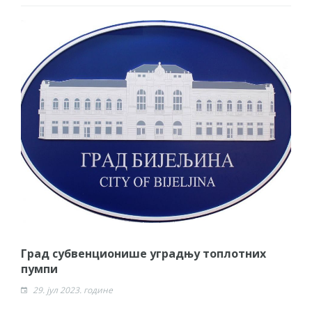
Град субвенционише уградњу топлотних
пумпи
29. јул 2023. године