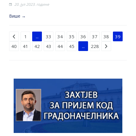
20. јул 2023. године
Више →
Strana 39 od 228
1
...
33
34
35
36
37
38
39
40
41
42
43
44
45
...
228