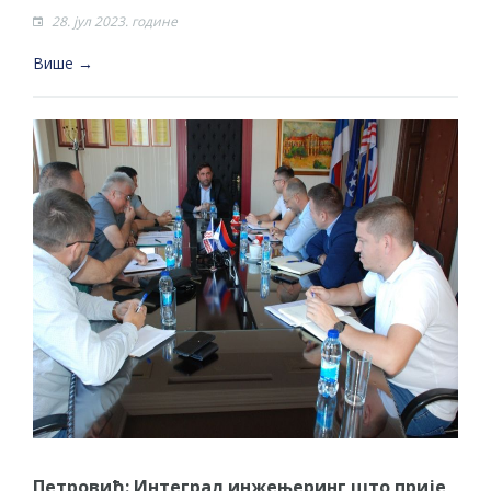
28. јул 2023. године
Више →
Петровић: Интеграл инжењеринг што прије