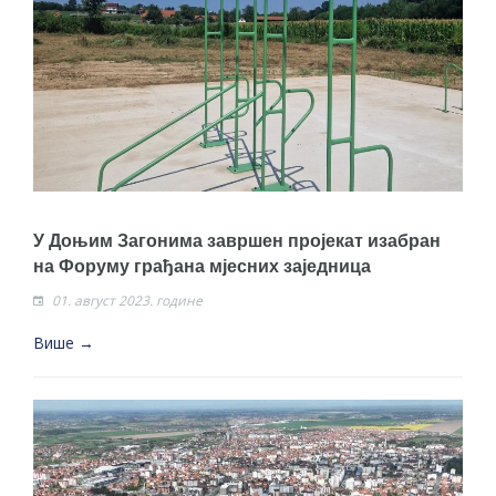
ДОДАТАК ЗА ДЕМОБИЛИСАНЕ БОРЦЕ
ВОЈСКЕ РЕПУБЛИКЕ СРПСКЕ У СТАЊУ
СОЦИЈАЛНЕ ПОТРЕБЕ
Oд 27. јула пријем захтјева за новчану
помоћ за набавку школског прибора
основцима
Обрасци захтјева за регресирано
У Доњим Загонима завршен пројекат изабран
гориво доступни од 13. марта до 15.
на Форуму грађана мјесних заједница
новембра
01. август 2023. године
Захтјев за издавање ПОНОСНЕ КАРТИЦЕ
Више →
Обавјештење о забрани саобраћаја 6. и
7. августа
Обавјештење за предузетника - Вера
Ујић
ЈАВНИ ПОЗИВ ЗА ПРИЈАВУ