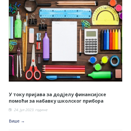
У току пријава за додјелу финансијске
помоћи за набавку школског прибора
24. јул 2023. године
Више →