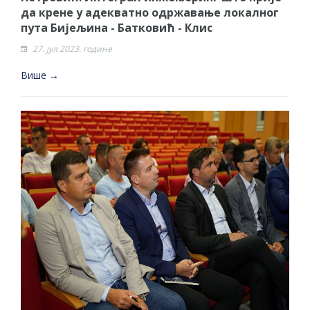
да крене у адекватно одржавање локалног
пута Бијељина - Батковић - Клис
27. јул 2023. године
Више →